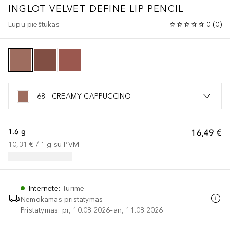
INGLOT VELVET DEFINE LIP PENCIL
Lūpų pieštukas
0
(
0
)
68 - CREAMY CAPPUCCINO
1.6 g
16,49 €
10,31 €
 / 
1
g
su PVM
Internete
:
Turime
Nemokamas pristatymas
Pristatymas: pr, 10.08.2026–an, 11.08.2026