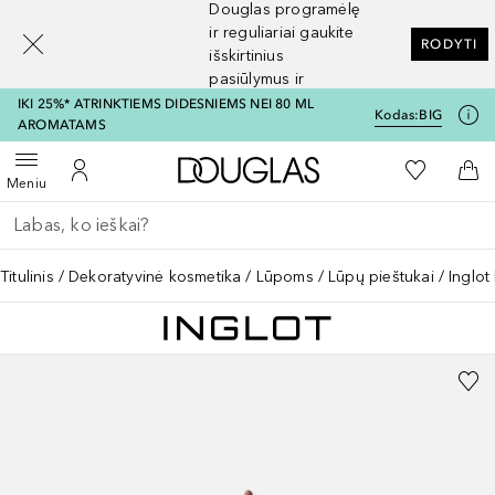
Douglas programėlę
[navigation.slideout.screenreader]
ir reguliariai gaukite
RODYTI
išskirtinius
pasiūlymus ir
nuolaidas
IKI 25%* ATRINKTIEMS DIDESNIEMS NEI 80 ML
Kodas:
BIG
AROMATAMS
Į Douglas pagrindinį pu
Į mano nor
Atidaryti meniu
Į mano paskyrą
Į kr
Meniu
Grįžk atgal
Vykdykite paiešką
Titulinis
Dekoratyvinė kosmetika
Lūpoms
Lūpų pieštukai
Inglot