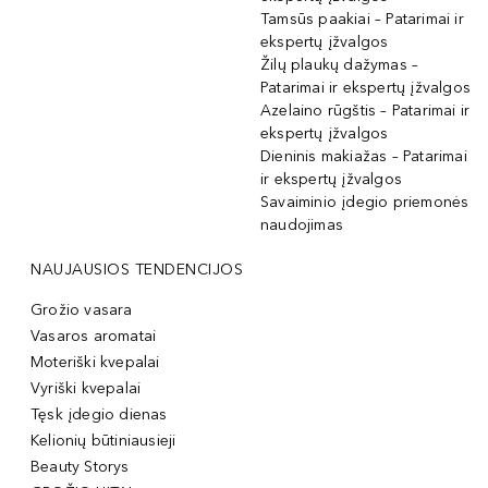
Tamsūs paakiai – Patarimai ir
ekspertų įžvalgos
Žilų plaukų dažymas –
Patarimai ir ekspertų įžvalgos
Azelaino rūgštis – Patarimai ir
ekspertų įžvalgos
Dieninis makiažas – Patarimai
ir ekspertų įžvalgos
Savaiminio įdegio priemonės
naudojimas
NAUJAUSIOS TENDENCIJOS
Grožio vasara
Vasaros aromatai
Moteriški kvepalai
Vyriški kvepalai
Tęsk įdegio dienas
Kelionių būtiniausieji
Beauty Storys