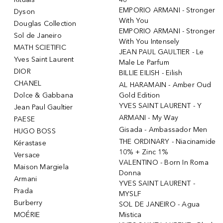
EMPORIO ARMANI - Stronger
Dyson
With You
Douglas Collection
EMPORIO ARMANI - Stronger
Sol de Janeiro
With You Intensely
MATH SCIETIFIC
JEAN PAUL GAULTIER - Le
Yves Saint Laurent
Male Le Parfum
DIOR
BILLIE EILISH - Eilish
CHANEL
AL HARAMAIN - Amber Oud
Dolce & Gabbana
Gold Edition
YVES SAINT LAURENT - Y
Jean Paul Gaultier
ARMANI - My Way
PAESE
Gisada - Ambassador Men
HUGO BOSS
THE ORDINARY - Niacinamide
Kérastase
10% + Zinc 1%
Versace
VALENTINO - Born In Roma
Maison Margiela
Donna
Armani
YVES SAINT LAURENT -
Prada
MYSLF
Burberry
SOL DE JANEIRO - Agua
MOÉRIE
Mistica