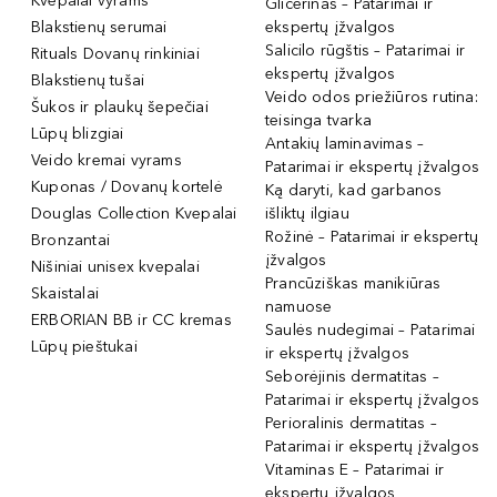
Kvepalai vyrams
Glicerinas – Patarimai ir
Blakstienų serumai
ekspertų įžvalgos
Salicilo rūgštis – Patarimai ir
Rituals Dovanų rinkiniai
ekspertų įžvalgos
Blakstienų tušai
Veido odos priežiūros rutina:
Šukos ir plaukų šepečiai
teisinga tvarka
Lūpų blizgiai
Antakių laminavimas –
Veido kremai vyrams
Patarimai ir ekspertų įžvalgos
Kuponas / Dovanų kortelė
Ką daryti, kad garbanos
Douglas Collection Kvepalai
išliktų ilgiau
Rožinė – Patarimai ir ekspertų
Bronzantai
įžvalgos
Nišiniai unisex kvepalai
Prancūziškas manikiūras
Skaistalai
namuose
ERBORIAN BB ir CC kremas
Saulės nudegimai – Patarimai
Lūpų pieštukai
ir ekspertų įžvalgos
Seborėjinis dermatitas –
Patarimai ir ekspertų įžvalgos
Perioralinis dermatitas –
Patarimai ir ekspertų įžvalgos
Vitaminas E – Patarimai ir
ekspertų įžvalgos