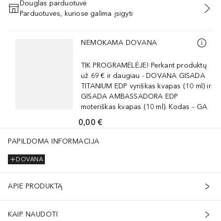
Douglas parduotuvė
Parduotuvės, kuriose galima įsigyti
PRIDĖTI Į KREPŠELĮ
Praleisti slankiklį
NEMOKAMA DOVANA
TIK PROGRAMĖLĖJE! Perkant produktų
už 69 € ir daugiau - DOVANA GISADA
TITANIUM EDP vyriškas kvapas (10 ml) ir
GISADA AMBASSADORA EDP
moteriškas kvapas (10 ml). Kodas – GA
0,00 €
PAPILDOMA INFORMACIJA
DOVANA
APIE PRODUKTĄ
KAIP NAUDOTI