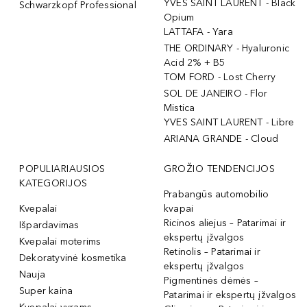
YVES SAINT LAURENT - Black
Schwarzkopf Professional
Opium
LATTAFA - Yara
THE ORDINARY - Hyaluronic
Acid 2% + B5
TOM FORD - Lost Cherry
SOL DE JANEIRO - Flor
Mistica
YVES SAINT LAURENT - Libre
ARIANA GRANDE - Cloud
POPULIARIAUSIOS
GROŽIO TENDENCIJOS
KATEGORIJOS
Prabangūs automobilio
Kvepalai
kvapai
Ricinos aliejus – Patarimai ir
Išpardavimas
ekspertų įžvalgos
Kvepalai moterims
Retinolis – Patarimai ir
Dekoratyvinė kosmetika
ekspertų įžvalgos
Nauja
Pigmentinės dėmės –
Super kaina
Patarimai ir ekspertų įžvalgos