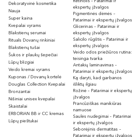
Retinolis – Patarimai ir
Dekoratyvinė kosmetika
ekspertų įžvalgos
Nauja
Pigmentinės dėmės –
Super kaina
Patarimai ir ekspertų įžvalgos
Kvepalai vyrams
Glicerinas – Patarimai ir
Blakstienų serumai
ekspertų įžvalgos
Salicilo rūgštis – Patarimai ir
Rituals Dovanų rinkiniai
ekspertų įžvalgos
Blakstienų tušai
Veido odos priežiūros rutina:
Šukos ir plaukų šepečiai
teisinga tvarka
Lūpų blizgiai
Antakių laminavimas –
Veido kremai vyrams
Patarimai ir ekspertų įžvalgos
Kuponas / Dovanų kortelė
Ką daryti, kad garbanos
Douglas Collection Kvepalai
išliktų ilgiau
Rožinė – Patarimai ir ekspertų
Bronzantai
įžvalgos
Nišiniai unisex kvepalai
Prancūziškas manikiūras
Skaistalai
namuose
ERBORIAN BB ir CC kremas
Saulės nudegimai – Patarimai
Lūpų pieštukai
ir ekspertų įžvalgos
Seborėjinis dermatitas –
Patarimai ir ekspertų įžvalgos