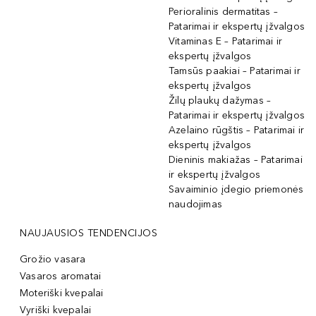
Perioralinis dermatitas –
Patarimai ir ekspertų įžvalgos
Vitaminas E – Patarimai ir
ekspertų įžvalgos
Tamsūs paakiai – Patarimai ir
ekspertų įžvalgos
Žilų plaukų dažymas –
Patarimai ir ekspertų įžvalgos
Azelaino rūgštis – Patarimai ir
ekspertų įžvalgos
Dieninis makiažas – Patarimai
ir ekspertų įžvalgos
Savaiminio įdegio priemonės
naudojimas
NAUJAUSIOS TENDENCIJOS
Grožio vasara
Vasaros aromatai
Moteriški kvepalai
Vyriški kvepalai