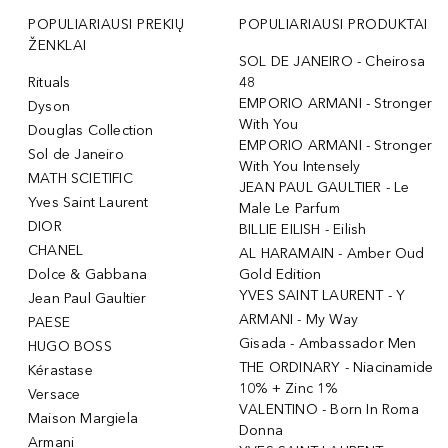
POPULIARIAUSI PREKIŲ
POPULIARIAUSI PRODUKTAI
ŽENKLAI
SOL DE JANEIRO - Cheirosa
Rituals
48
EMPORIO ARMANI - Stronger
Dyson
With You
Douglas Collection
EMPORIO ARMANI - Stronger
Sol de Janeiro
With You Intensely
MATH SCIETIFIC
JEAN PAUL GAULTIER - Le
Yves Saint Laurent
Male Le Parfum
DIOR
BILLIE EILISH - Eilish
CHANEL
AL HARAMAIN - Amber Oud
Dolce & Gabbana
Gold Edition
YVES SAINT LAURENT - Y
Jean Paul Gaultier
ARMANI - My Way
PAESE
Gisada - Ambassador Men
HUGO BOSS
THE ORDINARY - Niacinamide
Kérastase
10% + Zinc 1%
Versace
VALENTINO - Born In Roma
Maison Margiela
Donna
Armani