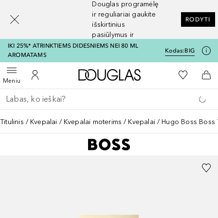
Douglas programėlę
[navigation.slideout.screenreader]
ir reguliariai gaukite
RODYTI
išskirtinius
pasiūlymus ir
nuolaidas
IKI 25%* ATRINKTIEMS DIDESNIEMS NEI 80 ML
Kodas:
BIG
AROMATAMS
Į Douglas pagrindinį pu
Į mano nor
Atidaryti meniu
Į mano paskyrą
Į kr
Meniu
Grįžk atgal
Vykdykite paiešką
Titulinis
Kvepalai
Kvepalai moterims
Kvepalai
Hugo Boss Boss T