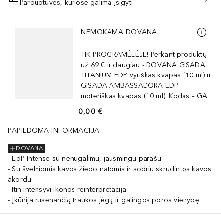
Parduotuvės, kuriose galima įsigyti
PRIDĖTI Į KREPŠELĮ
Praleisti slankiklį
NEMOKAMA DOVANA
TIK PROGRAMĖLĖJE! Perkant produktų
už 69 € ir daugiau - DOVANA GISADA
TITANIUM EDP vyriškas kvapas (10 ml) ir
GISADA AMBASSADORA EDP
moteriškas kvapas (10 ml). Kodas – GA
0,00 €
PAPILDOMA INFORMACIJA
DOVANA
EdP Intense su nenugalimu, jausmingu parašu
Su švelniomis kavos žiedo natomis ir sodriu skrudintos kavos
akordu
Itin intensyvi ikonos reinterpretacija
Įkūnija rusenančią traukos jėgą ir galingos poros vienybę