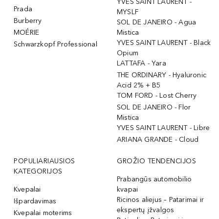
YVES SAINT LAURENT -
Prada
MYSLF
Burberry
SOL DE JANEIRO - Agua
MOÉRIE
Mistica
YVES SAINT LAURENT - Black
Schwarzkopf Professional
Opium
LATTAFA - Yara
THE ORDINARY - Hyaluronic
Acid 2% + B5
TOM FORD - Lost Cherry
SOL DE JANEIRO - Flor
Mistica
YVES SAINT LAURENT - Libre
ARIANA GRANDE - Cloud
POPULIARIAUSIOS
GROŽIO TENDENCIJOS
KATEGORIJOS
Prabangūs automobilio
Kvepalai
kvapai
Ricinos aliejus – Patarimai ir
Išpardavimas
ekspertų įžvalgos
Kvepalai moterims