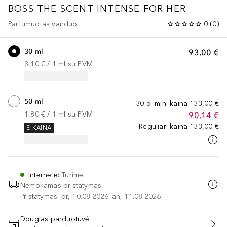
BOSS THE SCENT
INTENSE FOR HER
Parfumuotas vanduo
0
(
0
)
30 ml
93,00 €
3,10 €
 / 
1
ml
su PVM
50 ml
30 d. min. kaina
133,00 €
1,80 €
 / 
1
ml
su PVM
90,14 €
Reguliari kaina
133,00 €
E-KAINA
Internete
:
Turime
Nemokamas pristatymas
Pristatymas: pr, 10.08.2026–an, 11.08.2026
Douglas parduotuvė