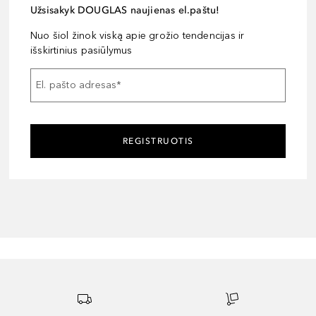
Užsisakyk DOUGLAS naujienas el.paštu!
Nuo šiol žinok viską apie grožio tendencijas ir
išskirtinius pasiūlymus
El. pašto adresas
*
REGISTRUOTIS