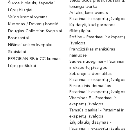
Veido odos priežiūros rutina:
Šukos ir plaukų šepečiai
teisinga tvarka
Lūpų blizgiai
Antakių laminavimas –
Veido kremai vyrams
Patarimai ir ekspertų įžvalgos
Kuponas / Dovanų kortelė
Ką daryti, kad garbanos
Douglas Collection Kvepalai
išliktų ilgiau
Rožinė – Patarimai ir ekspertų
Bronzantai
įžvalgos
Nišiniai unisex kvepalai
Prancūziškas manikiūras
Skaistalai
namuose
ERBORIAN BB ir CC kremas
Saulės nudegimai – Patarimai
Lūpų pieštukai
ir ekspertų įžvalgos
Seborėjinis dermatitas –
Patarimai ir ekspertų įžvalgos
Perioralinis dermatitas –
Patarimai ir ekspertų įžvalgos
Vitaminas E – Patarimai ir
ekspertų įžvalgos
Tamsūs paakiai – Patarimai ir
ekspertų įžvalgos
Žilų plaukų dažymas –
Patarimai ir ekspertų įžvalgos