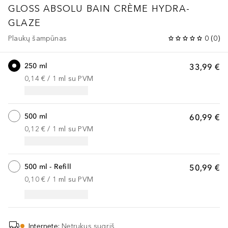
GLOSS ABSOLU
BAIN CRÈME HYDRA-
GLAZE
Plaukų šampūnas
0
(
0
)
250 ml
33,99 €
0,14 €
 / 
1
ml
su PVM
500 ml
60,99 €
0,12 €
 / 
1
ml
su PVM
500 ml - Refill
50,99 €
0,10 €
 / 
1
ml
su PVM
Internete
:
Netrukus sugrįš