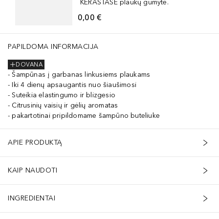
KÉRASTASE plaukų gumytė.
0,00 €
PAPILDOMA INFORMACIJA
DOVANA
Šampūnas į garbanas linkusiems plaukams
Iki 4 dienų apsaugantis nuo šiaušimosi
Suteikia elastingumo ir blizgesio
Citrusinių vaisių ir gėlių aromatas
pakartotinai pripildomame šampūno buteliuke
APIE PRODUKTĄ
KAIP NAUDOTI
INGREDIENTAI