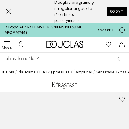
Douglas programėlę
[navigation.slideout.screenreader]
ir reguliariai gaukite
RODYTI
išskirtinius
pasiūlymus ir
nuolaidas
IKI 25%* ATRINKTIEMS DIDESNIEMS NEI 80 ML
Kodas:
BIG
AROMATAMS
Į Douglas pagrindinį pu
Į mano nor
Atidaryti meniu
Į mano paskyrą
Į kr
Meniu
Grįžk atgal
Vykdykite paiešką
Titulinis
Plaukams
Plaukų priežiūra
Šampūnai
Kérastase Gloss