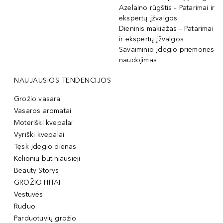
Azelaino rūgštis – Patarimai ir
ekspertų įžvalgos
Dieninis makiažas – Patarimai
ir ekspertų įžvalgos
Savaiminio įdegio priemonės
naudojimas
NAUJAUSIOS TENDENCIJOS
Grožio vasara
Vasaros aromatai
Moteriški kvepalai
Vyriški kvepalai
Tęsk įdegio dienas
Kelionių būtiniausieji
Beauty Storys
GROŽIO HITAI
Vestuvės
Ruduo
Parduotuvių grožio