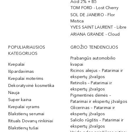
Acid 2% + B5
TOM FORD - Lost Cherry
SOL DE JANEIRO - Flor
Mistica
YVES SAINT LAURENT - Libre
ARIANA GRANDE - Cloud
POPULIARIAUSIOS
GROŽIO TENDENCIJOS
KATEGORIJOS
Prabangūs automobilio
Kvepalai
kvapai
Ricinos aliejus – Patarimai ir
Išpardavimas
ekspertų įžvalgos
Kvepalai moterims
Retinolis – Patarimai ir
Dekoratyvinė kosmetika
ekspertų įžvalgos
Nauja
Pigmentinės dėmės –
Super kaina
Patarimai ir ekspertų įžvalgos
Kvepalai vyrams
Glicerinas – Patarimai ir
Blakstienų serumai
ekspertų įžvalgos
Salicilo rūgštis – Patarimai ir
Rituals Dovanų rinkiniai
ekspertų įžvalgos
Blakstienų tušai