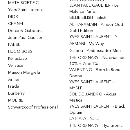
MATH SCIETIFIC
JEAN PAUL GAULTIER - Le
Yves Saint Laurent
Male Le Parfum
DIOR
BILLIE EILISH - Eilish
CHANEL
AL HARAMAIN - Amber Oud
Dolce & Gabbana
Gold Edition
YVES SAINT LAURENT - Y
Jean Paul Gaultier
ARMANI - My Way
PAESE
Gisada - Ambassador Men
HUGO BOSS
THE ORDINARY - Niacinamide
Kérastase
10% + Zinc 1%
Versace
VALENTINO - Born In Roma
Maison Margiela
Donna
Armani
YVES SAINT LAURENT -
Prada
MYSLF
Burberry
SOL DE JANEIRO - Agua
MOÉRIE
Mistica
YVES SAINT LAURENT - Black
Schwarzkopf Professional
Opium
LATTAFA - Yara
THE ORDINARY - Hyaluronic