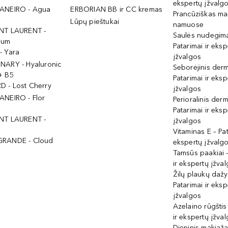
ekspertų įžvalg
ANEIRO - Agua
ERBORIAN BB ir CC kremas
Prancūziškas ma
Lūpų pieštukai
namuose
NT LAURENT -
Saulės nudegima
ium
Patarimai ir eksp
- Yara
įžvalgos
NARY - Hyaluronic
Seborėjinis derm
+ B5
Patarimai ir eksp
 - Lost Cherry
įžvalgos
ANEIRO - Flor
Perioralinis derm
Patarimai ir eksp
NT LAURENT -
įžvalgos
Vitaminas E – Pat
GRANDE - Cloud
ekspertų įžvalg
Tamsūs paakiai –
ir ekspertų įžva
Žilų plaukų daž
Patarimai ir eksp
įžvalgos
Azelaino rūgštis
ir ekspertų įžva
Dieninis makiaža