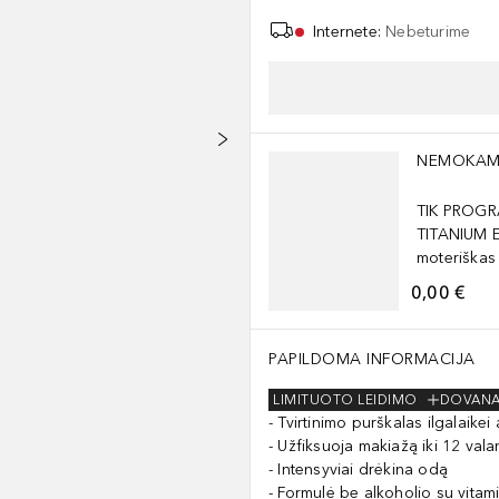
Internete
:
Nebeturime
Praleisti slankiklį
NEMOKAM
TIK PROGR
TITANIUM 
moteriškas
0,00 €
PAPILDOMA INFORMACIJA
LIMITUOTO LEIDIMO
DOVAN
Tvirtinimo purškalas ilgalaikei 
Užfiksuoja makiažą iki 12 val
Intensyviai drėkina odą
Formulė be alkoholio su vitam