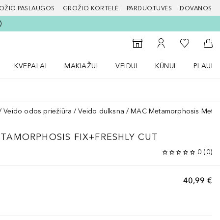
OŽIO PASLAUGOS
GROŽIO KORTELĖ
PARDUOTUVĖS
DOVANOS
slapį
Į mano nor
Į parduotuvių paiešką
Į mano paskyrą
Į kr
KVEPALAI
MAKIAŽUI
VEIDUI
KŪNUI
PLAUK
ŽENKLAI meniu
Atidaryti Kvepalai meniu
Atidaryti MAKIAŽUI meniu
Atidaryti VEIDUI meniu
Atidaryti KŪNUI men
Atidaryt
Veido odos priežiūra
Veido dulksna
MAC Metamorphosis Metamo
TAMORPHOSIS FIX+FRESHLY CUT
0
(
0
)
40,99 €