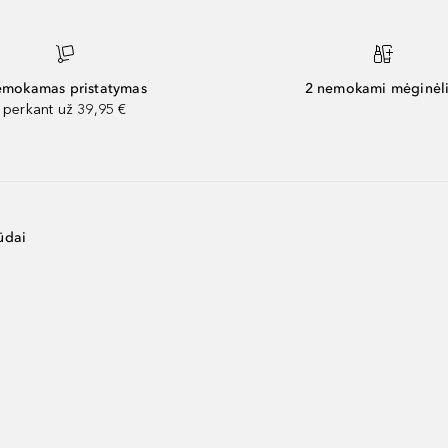
mokamas pristatymas
2 nemokami mėginėli
perkant už 39,95 €
ūdai