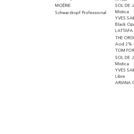
MOÉRIE
SOL DE J
Mistica
Schwarzkopf Professional
YVES SAI
Black Op
LATTAFA 
THE ORDI
Acid 2% 
TOM FORD
SOL DE J
Mistica
YVES SAI
Libre
ARIANA 