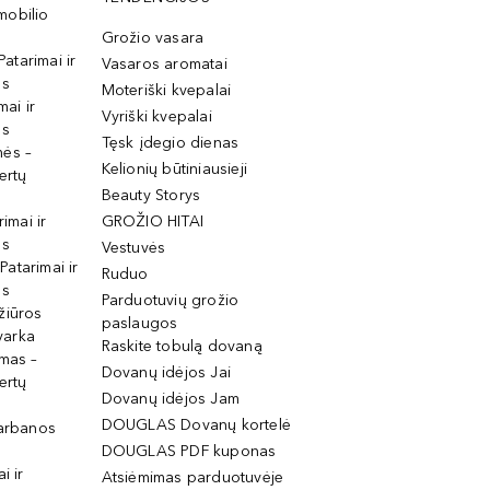
mobilio
Grožio vasara
Patarimai ir
Vasaros aromatai
os
Moteriški kvepalai
mai ir
Vyriški kvepalai
os
Tęsk įdegio dienas
mės –
Kelionių būtiniausieji
ertų
Beauty Storys
rimai ir
GROŽIO HITAI
os
Vestuvės
 Patarimai ir
Ruduo
os
Parduotuvių grožio
žiūros
paslaugos
tvarka
Raskite tobulą dovaną
imas –
Dovanų idėjos Jai
ertų
Dovanų idėjos Jam
DOUGLAS Dovanų kortelė
garbanos
DOUGLAS PDF kuponas
i ir
Atsiėmimas parduotuvėje