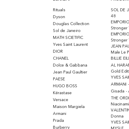
Rituals
SOL DE J
48
Dyson
EMPORIO
Douglas Collection
Stronger
Sol de Janeiro
EMPORIO
MATH SCIETIFIC
Stronger 
Yves Saint Laurent
JEAN PAU
DIOR
Male Le 
CHANEL
BILLIE EIL
Dolce & Gabbana
AL HARA
Gold Edit
Jean Paul Gaultier
YVES SAI
PAESE
ARMANI 
HUGO BOSS
Gisada -
Kérastase
THE ORD
Versace
Niacinam
Maison Margiela
VALENTIN
Armani
Donna
Prada
YVES SAI
Burberry
MYSLF