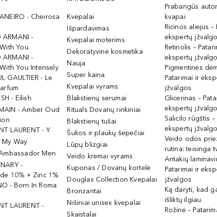
Prabangūs auto
ANEIRO - Cheirosa
Kvepalai
kvapai
Ricinos aliejus – 
Išpardavimas
 ARMANI -
ekspertų įžvalg
Kvepalai moterims
 With You
Retinolis – Patari
Dekoratyvinė kosmetika
 ARMANI -
ekspertų įžvalg
Nauja
With You Intensely
Pigmentinės dė
Super kaina
L GAULTIER - Le
Patarimai ir eksp
Kvepalai vyrams
Parfum
įžvalgos
ISH - Eilish
Blakstienų serumai
Glicerinas – Pata
ekspertų įžvalg
MAIN - Amber Oud
Rituals Dovanų rinkiniai
Salicilo rūgštis –
ion
Blakstienų tušai
ekspertų įžvalg
NT LAURENT - Y
Šukos ir plaukų šepečiai
Veido odos prie
- My Way
Lūpų blizgiai
rutina: teisinga 
 Ambassador Men
Veido kremai vyrams
Antakių laminav
INARY -
Kuponas / Dovanų kortelė
Patarimai ir eksp
ide 10% + Zinc 1%
Douglas Collection Kvepalai
įžvalgos
O - Born In Roma
Ką daryti, kad 
Bronzantai
išliktų ilgiau
Nišiniai unisex kvepalai
NT LAURENT -
Rožinė – Patarima
Skaistalai