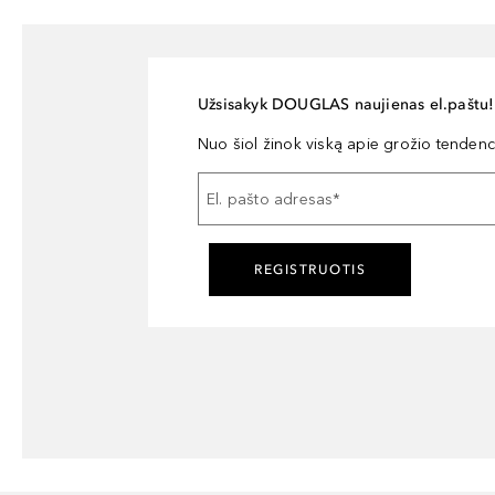
Užsisakyk DOUGLAS naujienas el.paštu!
Nuo šiol žinok viską apie grožio tendencij
El. pašto adresas
*
REGISTRUOTIS