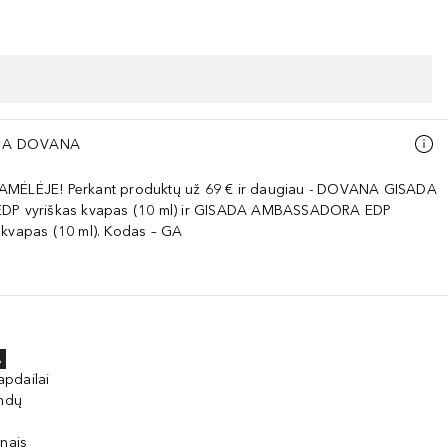
A DOVANA
AMĖLĖJE! Perkant produktų už 69 € ir daugiau - DOVANA GISADA
EDP vyriškas kvapas (10 ml) ir GISADA AMBASSADORA EDP
 kvapas (10 ml). Kodas – GA
A
apdailai
andų
inais