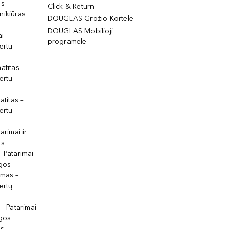
os
Click & Return
nikiūras
DOUGLAS Grožio Kortelė
DOUGLAS Mobilioji
i –
programėlė
ertų
atitas –
ertų
atitas –
ertų
arimai ir
os
 Patarimai
lgos
ymas –
ertų
 – Patarimai
lgos
s –