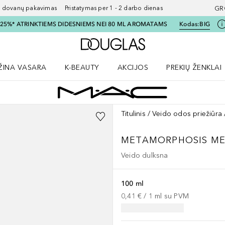
ovanų pakavimas Pristatymas per 1 - 2 darbo dienas
GR
I 25%* ATRINKTIEMS DIDESNIEMS NEI 80 ML AROMATAMS
Kodas:
BIG
Į Douglas pagrindinį pu
ŽINA VASARA
K-BEAUTY
AKCIJOS
PREKIŲ ŽENKLAI
meniu
aryti Amžina vasara meniu
Atidaryti AKCIJOS meniu
Atidaryti PREKIŲ 
Titulinis
Veido odos priežiūra
METAMORPHOSIS
ME
Veido dulksna
100 ml
0,41 €
 / 
1
ml
su PVM