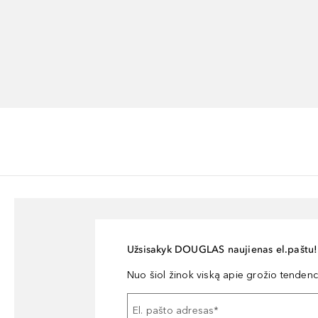
Užsisakyk DOUGLAS naujienas el.paštu!
Nuo šiol žinok viską apie grožio tendencij
El. pašto adresas
*