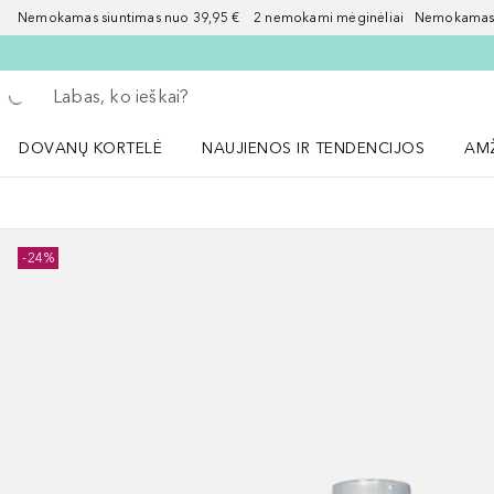
Nemokamas siuntimas nuo 39,95 € 2 nemokami mėginėliai Nemokamas d
Grįžk atgal
Vykdykite paiešką
DOVANŲ KORTELĖ
NAUJIENOS IR TENDENCIJOS
AM
Atidaryti NAUJIENOS IR TENDENCIJOS 
Atid
-24%