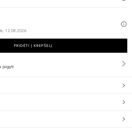
tr, 12.08.2026
PRIDĖTI Į KREPŠELĮ
 įsigyti