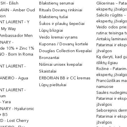
ISH - Eilish
Blakstienų serumai
Glicerinas – Pata
ekspertų įžvalg
MAIN - Amber Oud
Rituals Dovanų rinkiniai
Salicilo rūgštis –
ion
Blakstienų tušai
ekspertų įžvalg
NT LAURENT - Y
Šukos ir plaukų šepečiai
Veido odos prie
- My Way
Lūpų blizgiai
rutina: teisinga 
 Ambassador Men
Veido kremai vyrams
Antakių laminav
INARY -
Kuponas / Dovanų kortelė
Patarimai ir eksp
ide 10% + Zinc 1%
Douglas Collection Kvepalai
įžvalgos
O - Born In Roma
Ką daryti, kad 
Bronzantai
išliktų ilgiau
Nišiniai unisex kvepalai
NT LAURENT -
Rožinė – Patarima
Skaistalai
ekspertų įžvalg
ANEIRO - Agua
ERBORIAN BB ir CC kremas
Prancūziškas ma
Lūpų pieštukai
namuose
NT LAURENT -
Saulės nudegima
ium
Patarimai ir eksp
- Yara
įžvalgos
NARY - Hyaluronic
Seborėjinis derm
+ B5
Patarimai ir eksp
 - Lost Cherry
įžvalgos