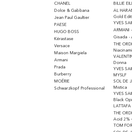
CHANEL
BILLIE EIL
Dolce & Gabbana
AL HARA
Gold Edit
Jean Paul Gaultier
YVES SAI
PAESE
ARMANI 
HUGO BOSS
Gisada -
Kérastase
THE ORD
Versace
Niacinam
Maison Margiela
VALENTIN
Armani
Donna
Prada
YVES SAI
Burberry
MYSLF
MOÉRIE
SOL DE J
Mistica
Schwarzkopf Professional
YVES SAI
Black Op
LATTAFA 
THE ORDI
Acid 2% 
TOM FORD