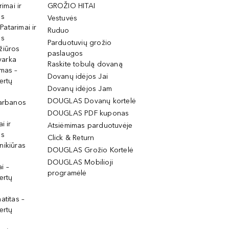
rimai ir
GROŽIO HITAI
os
Vestuvės
 Patarimai ir
Ruduo
os
Parduotuvių grožio
žiūros
paslaugos
tvarka
Raskite tobulą dovaną
imas –
Dovanų idėjos Jai
ertų
Dovanų idėjos Jam
DOUGLAS Dovanų kortelė
garbanos
DOUGLAS PDF kuponas
i ir
Atsiėmimas parduotuvėje
os
Click & Return
nikiūras
DOUGLAS Grožio Kortelė
DOUGLAS Mobilioji
i –
programėlė
ertų
atitas –
ertų