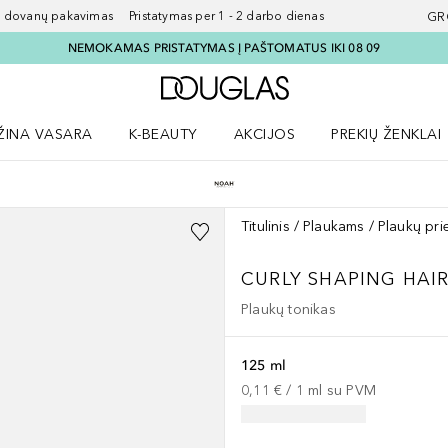
ovanų pakavimas Pristatymas per 1 - 2 darbo dienas
GR
NEMOKAMAS PRISTATYMAS Į PAŠTOMATUS IKI 08 09
Į Douglas pagrindinį pu
ŽINA VASARA
K-BEAUTY
AKCIJOS
PREKIŲ ŽENKLAI
meniu
aryti Amžina vasara meniu
Atidaryti AKCIJOS meniu
Atidaryti PREKIŲ 
Titulinis
Plaukams
Plaukų pri
CURLY SHAPING HAI
Plaukų tonikas
125 ml
0,11 €
 / 
1
ml
su PVM