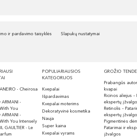
kimo ir pardavimo taisyklės
Slapukų nustatymai
RIAUSI
POPULIARIAUSIOS
GROŽIO TENDE
AI
KATEGORIJOS
Prabangūs auto
ANEIRO - Cheirosa
Kvepalai
kvapai
Ricinos aliejus – 
Išpardavimas
 ARMANI -
ekspertų įžvalg
Kvepalai moterims
 With You
Retinolis – Patari
Dekoratyvinė kosmetika
 ARMANI -
ekspertų įžvalg
Nauja
With You Intensely
Pigmentinės dė
Super kaina
L GAULTIER - Le
Patarimai ir eksp
Kvepalai vyrams
Parfum
įžvalgos