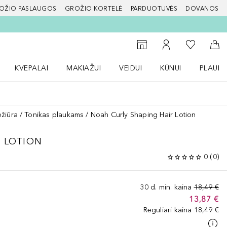
OŽIO PASLAUGOS
GROŽIO KORTELĖ
PARDUOTUVĖS
DOVANOS
slapį
Į mano nor
Į parduotuvių paiešką
Į mano paskyrą
Į kr
KVEPALAI
MAKIAŽUI
VEIDUI
KŪNUI
PLAUK
ŽENKLAI meniu
Atidaryti Kvepalai meniu
Atidaryti MAKIAŽUI meniu
Atidaryti VEIDUI meniu
Atidaryti KŪNUI men
Atidaryt
ežiūra
Tonikas plaukams
Noah Curly Shaping Hair Lotion
R LOTION
0
(
0
)
30 d. min. kaina
18,49 €
13,87 €
Reguliari kaina
18,49 €