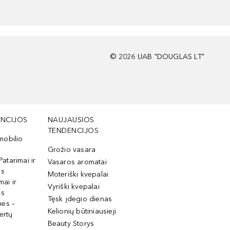
©
2026
UAB "DOUGLAS LT"
NCIJOS
NAUJAUSIOS
TENDENCIJOS
mobilio
Grožio vasara
Patarimai ir
Vasaros aromatai
os
Moteriški kvepalai
mai ir
Vyriški kvepalai
os
Tęsk įdegio dienas
mės –
Kelionių būtiniausieji
ertų
Beauty Storys