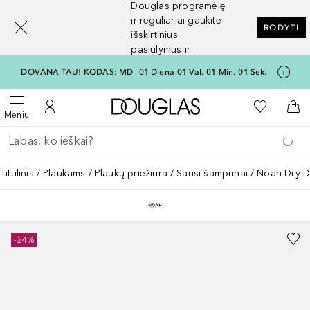
Douglas programėlę
[navigation.slideout.screenreader]
ir reguliariai gaukite
RODYTI
išskirtinius
pasiūlymus ir
nuolaidas
DOVANA TAU! KODAS: MD
01
Diena
01
Val.
01
Min.
01
Sek.
Į Douglas pagrindinį pu
Į mano nor
Atidaryti meniu
Į mano paskyrą
Į kr
Meniu
Grįžk atgal
Vykdykite paiešką
Titulinis
Plaukams
Plaukų priežiūra
Sausi šampūnai
Noah Dry 
-24%