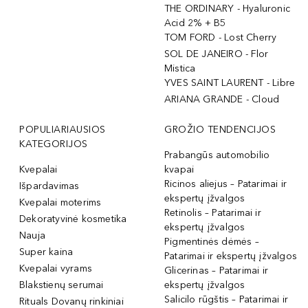
THE ORDINARY - Hyaluronic
Acid 2% + B5
TOM FORD - Lost Cherry
SOL DE JANEIRO - Flor
Mistica
YVES SAINT LAURENT - Libre
ARIANA GRANDE - Cloud
POPULIARIAUSIOS
GROŽIO TENDENCIJOS
KATEGORIJOS
Prabangūs automobilio
Kvepalai
kvapai
Ricinos aliejus – Patarimai ir
Išpardavimas
ekspertų įžvalgos
Kvepalai moterims
Retinolis – Patarimai ir
Dekoratyvinė kosmetika
ekspertų įžvalgos
Nauja
Pigmentinės dėmės –
Super kaina
Patarimai ir ekspertų įžvalgos
Kvepalai vyrams
Glicerinas – Patarimai ir
Blakstienų serumai
ekspertų įžvalgos
Salicilo rūgštis – Patarimai ir
Rituals Dovanų rinkiniai