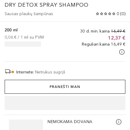
DRY DETOX SPRAY SHAMPOO
Sausas plaukų šampūnas
0
(
0
)
200 ml
30 d. min. kaina
16,49 €
0,06 €
 / 
1
ml
su PVM
12,37 €
Reguliari kaina
16,49 €
Internete
:
Netrukus sugrįš
PRANEŠTI MAN
Praleisti slankiklį
NEMOKAMA DOVANA