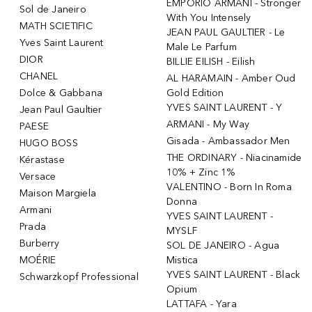
EMPORIO ARMANI - Stronger
Sol de Janeiro
With You Intensely
MATH SCIETIFIC
JEAN PAUL GAULTIER - Le
Yves Saint Laurent
Male Le Parfum
DIOR
BILLIE EILISH - Eilish
CHANEL
AL HARAMAIN - Amber Oud
Dolce & Gabbana
Gold Edition
YVES SAINT LAURENT - Y
Jean Paul Gaultier
ARMANI - My Way
PAESE
Gisada - Ambassador Men
HUGO BOSS
THE ORDINARY - Niacinamide
Kérastase
10% + Zinc 1%
Versace
VALENTINO - Born In Roma
Maison Margiela
Donna
Armani
YVES SAINT LAURENT -
Prada
MYSLF
Burberry
SOL DE JANEIRO - Agua
MOÉRIE
Mistica
YVES SAINT LAURENT - Black
Schwarzkopf Professional
Opium
LATTAFA - Yara