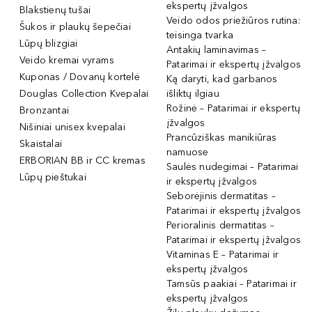
ekspertų įžvalgos
Blakstienų tušai
Veido odos priežiūros rutina:
Šukos ir plaukų šepečiai
teisinga tvarka
Lūpų blizgiai
Antakių laminavimas –
Veido kremai vyrams
Patarimai ir ekspertų įžvalgos
Kuponas / Dovanų kortelė
Ką daryti, kad garbanos
Douglas Collection Kvepalai
išliktų ilgiau
Rožinė – Patarimai ir ekspertų
Bronzantai
įžvalgos
Nišiniai unisex kvepalai
Prancūziškas manikiūras
Skaistalai
namuose
ERBORIAN BB ir CC kremas
Saulės nudegimai – Patarimai
Lūpų pieštukai
ir ekspertų įžvalgos
Seborėjinis dermatitas –
Patarimai ir ekspertų įžvalgos
Perioralinis dermatitas –
Patarimai ir ekspertų įžvalgos
Vitaminas E – Patarimai ir
ekspertų įžvalgos
Tamsūs paakiai – Patarimai ir
ekspertų įžvalgos