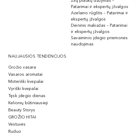
Žilų plaukų dažymas –
Patarimai ir ekspertų įžvalgos
Azelaino rūgštis – Patarimai ir
ekspertų įžvalgos
Dieninis makiažas – Patarimai
ir ekspertų įžvalgos
Savaiminio įdegio priemonės
naudojimas
NAUJAUSIOS TENDENCIJOS
Grožio vasara
Vasaros aromatai
Moteriški kvepalai
Vyriški kvepalai
Tęsk įdegio dienas
Kelionių būtiniausieji
Beauty Storys
GROŽIO HITAI
Vestuvės
Ruduo