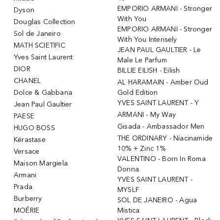
EMPORIO ARMANI - Stronger
Dyson
With You
Douglas Collection
EMPORIO ARMANI - Stronger
Sol de Janeiro
With You Intensely
MATH SCIETIFIC
JEAN PAUL GAULTIER - Le
Yves Saint Laurent
Male Le Parfum
DIOR
BILLIE EILISH - Eilish
CHANEL
AL HARAMAIN - Amber Oud
Dolce & Gabbana
Gold Edition
YVES SAINT LAURENT - Y
Jean Paul Gaultier
ARMANI - My Way
PAESE
Gisada - Ambassador Men
HUGO BOSS
THE ORDINARY - Niacinamide
Kérastase
10% + Zinc 1%
Versace
VALENTINO - Born In Roma
Maison Margiela
Donna
Armani
YVES SAINT LAURENT -
Prada
MYSLF
Burberry
SOL DE JANEIRO - Agua
MOÉRIE
Mistica