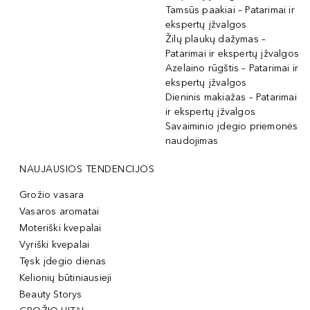
Tamsūs paakiai – Patarimai ir
ekspertų įžvalgos
Žilų plaukų dažymas –
Patarimai ir ekspertų įžvalgos
Azelaino rūgštis – Patarimai ir
ekspertų įžvalgos
Dieninis makiažas – Patarimai
ir ekspertų įžvalgos
Savaiminio įdegio priemonės
naudojimas
NAUJAUSIOS TENDENCIJOS
Grožio vasara
Vasaros aromatai
Moteriški kvepalai
Vyriški kvepalai
Tęsk įdegio dienas
Kelionių būtiniausieji
Beauty Storys