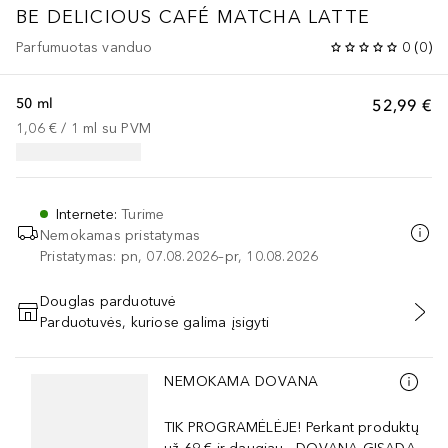
BE DELICIOUS
CAFÉ MATCHA LATTE
Parfumuotas vanduo
0
(
0
)
50 ml
52,99 €
1,06 €
 / 
1
ml
su PVM
Internete
:
Turime
Nemokamas pristatymas
Pristatymas: pn, 07.08.2026–pr, 10.08.2026
Douglas parduotuvė
Parduotuvės, kuriose galima įsigyti
PRIDĖTI Į KREPŠELĮ
Praleisti slankiklį
NEMOKAMA DOVANA
TIK PROGRAMĖLĖJE! Perkant produktų