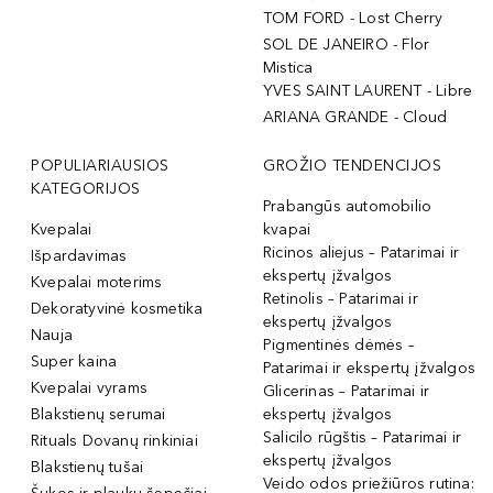
TOM FORD - Lost Cherry
SOL DE JANEIRO - Flor
Mistica
YVES SAINT LAURENT - Libre
ARIANA GRANDE - Cloud
POPULIARIAUSIOS
GROŽIO TENDENCIJOS
KATEGORIJOS
Prabangūs automobilio
Kvepalai
kvapai
Ricinos aliejus – Patarimai ir
Išpardavimas
ekspertų įžvalgos
Kvepalai moterims
Retinolis – Patarimai ir
Dekoratyvinė kosmetika
ekspertų įžvalgos
Nauja
Pigmentinės dėmės –
Super kaina
Patarimai ir ekspertų įžvalgos
Kvepalai vyrams
Glicerinas – Patarimai ir
Blakstienų serumai
ekspertų įžvalgos
Salicilo rūgštis – Patarimai ir
Rituals Dovanų rinkiniai
ekspertų įžvalgos
Blakstienų tušai
Veido odos priežiūros rutina: