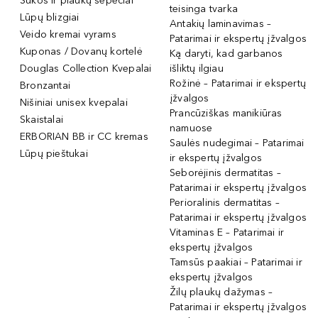
Šukos ir plaukų šepečiai
teisinga tvarka
Lūpų blizgiai
Antakių laminavimas –
Veido kremai vyrams
Patarimai ir ekspertų įžvalgos
Kuponas / Dovanų kortelė
Ką daryti, kad garbanos
Douglas Collection Kvepalai
išliktų ilgiau
Rožinė – Patarimai ir ekspertų
Bronzantai
įžvalgos
Nišiniai unisex kvepalai
Prancūziškas manikiūras
Skaistalai
namuose
ERBORIAN BB ir CC kremas
Saulės nudegimai – Patarimai
Lūpų pieštukai
ir ekspertų įžvalgos
Seborėjinis dermatitas –
Patarimai ir ekspertų įžvalgos
Perioralinis dermatitas –
Patarimai ir ekspertų įžvalgos
Vitaminas E – Patarimai ir
ekspertų įžvalgos
Tamsūs paakiai – Patarimai ir
ekspertų įžvalgos
Žilų plaukų dažymas –
Patarimai ir ekspertų įžvalgos