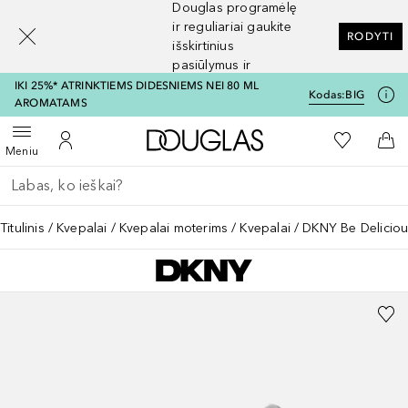
Douglas programėlę
[navigation.slideout.screenreader]
ir reguliariai gaukite
RODYTI
išskirtinius
pasiūlymus ir
nuolaidas
IKI 25%* ATRINKTIEMS DIDESNIEMS NEI 80 ML
Kodas:
BIG
AROMATAMS
Į Douglas pagrindinį pu
Į mano nor
Atidaryti meniu
Į mano paskyrą
Į kr
Meniu
Grįžk atgal
Vykdykite paiešką
Titulinis
Kvepalai
Kvepalai moterims
Kvepalai
DKNY Be Deliciou