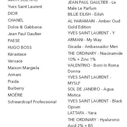
JEAN PAUL GAULTIER - Le
Yves Saint Laurent
Male Le Parfum
DIOR
BILLIE EILISH - Eilish
CHANEL
AL HARAMAIN - Amber Oud
Dolce & Gabbana
Gold Edition
YVES SAINT LAURENT - Y
Jean Paul Gaultier
ARMANI - My Way
PAESE
Gisada - Ambassador Men
HUGO BOSS
THE ORDINARY - Niacinamide
Kérastase
10% + Zinc 1%
Versace
VALENTINO - Born In Roma
Maison Margiela
Donna
Armani
YVES SAINT LAURENT -
Prada
MYSLF
Burberry
SOL DE JANEIRO - Agua
MOÉRIE
Mistica
YVES SAINT LAURENT - Black
Schwarzkopf Professional
Opium
LATTAFA - Yara
THE ORDINARY - Hyaluronic
Acid 2% + B5