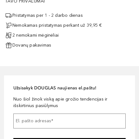
TAVO PRIVALUMAI
Pristatymas per 1 - 2 darbo dienas
Nemokamas pristatymas perkant už 39,95 €
2 nemokami mėginėliai
Dovanų pakavimas
Užsisakyk DOUGLAS naujienas el.paštu!
Nuo šiol žinok viską apie grožio tendencijas ir
išskirtinius pasiūlymus
El. pašto adresas
*