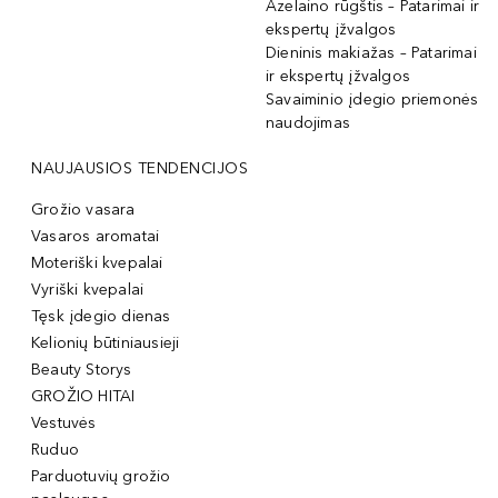
Azelaino rūgštis – Patarimai ir
ekspertų įžvalgos
Dieninis makiažas – Patarimai
ir ekspertų įžvalgos
Savaiminio įdegio priemonės
naudojimas
NAUJAUSIOS TENDENCIJOS
Grožio vasara
Vasaros aromatai
Moteriški kvepalai
Vyriški kvepalai
Tęsk įdegio dienas
Kelionių būtiniausieji
Beauty Storys
GROŽIO HITAI
Vestuvės
Ruduo
Parduotuvių grožio