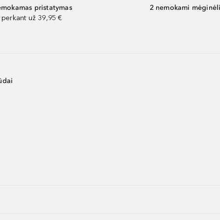
mokamas pristatymas
2 nemokami mėginėli
perkant už 39,95 €
ūdai