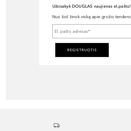
Užsisakyk DOUGLAS naujienas el.paštu!
Nuo šiol žinok viską apie grožio tendencij
El. pašto adresas
*
REGISTRUOTIS