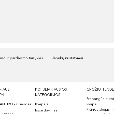
kimo ir pardavimo taisyklės
Slapukų nustatymai
RIAUSI
POPULIARIAUSIOS
GROŽIO TENDE
AI
KATEGORIJOS
Prabangūs auto
ANEIRO - Cheirosa
Kvepalai
kvapai
Ricinos aliejus – 
Išpardavimas