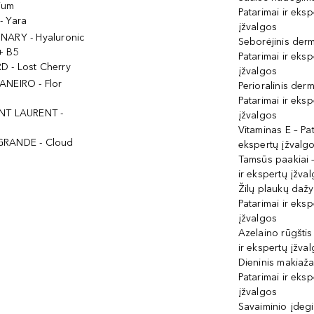
ium
Patarimai ir eksp
- Yara
įžvalgos
NARY - Hyaluronic
Seborėjinis derm
+ B5
Patarimai ir eksp
 - Lost Cherry
įžvalgos
ANEIRO - Flor
Perioralinis derm
Patarimai ir eksp
NT LAURENT -
įžvalgos
Vitaminas E – Pat
GRANDE - Cloud
ekspertų įžvalg
Tamsūs paakiai –
ir ekspertų įžva
Žilų plaukų daž
Patarimai ir eksp
įžvalgos
Azelaino rūgštis
ir ekspertų įžva
Dieninis makiaža
Patarimai ir eksp
įžvalgos
Savaiminio įdeg