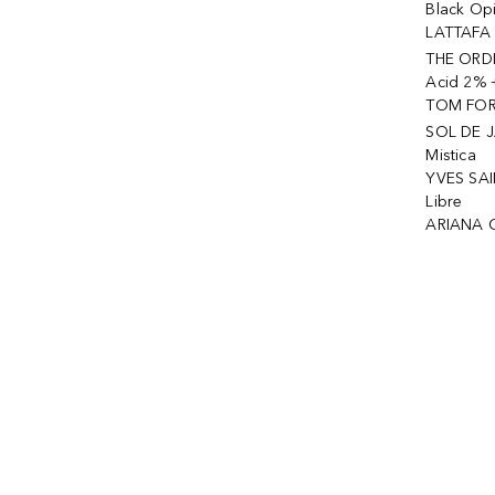
Black Op
LATTAFA 
THE ORDI
Acid 2% 
TOM FORD
SOL DE J
Mistica
YVES SAI
Libre
ARIANA 