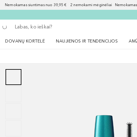
Nemokamas siuntimas nuo 39,95 € 2 nemokami mėginėliai Nemokamas d
Grįžk atgal
Vykdykite paiešką
DOVANŲ KORTELĖ
NAUJIENOS IR TENDENCIJOS
AM
Atidaryti NAUJIENOS IR TENDENCIJOS 
Atid