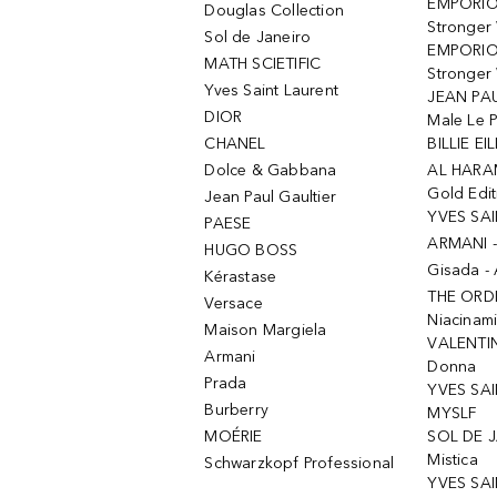
EMPORIO
Douglas Collection
Stronger
Sol de Janeiro
EMPORIO
MATH SCIETIFIC
Stronger 
Yves Saint Laurent
JEAN PAU
DIOR
Male Le 
CHANEL
BILLIE EIL
Dolce & Gabbana
AL HARA
Gold Edit
Jean Paul Gaultier
YVES SAI
PAESE
ARMANI 
HUGO BOSS
Gisada -
Kérastase
THE ORD
Versace
Niacinam
Maison Margiela
VALENTIN
Armani
Donna
Prada
YVES SAI
Burberry
MYSLF
MOÉRIE
SOL DE J
Mistica
Schwarzkopf Professional
YVES SAI