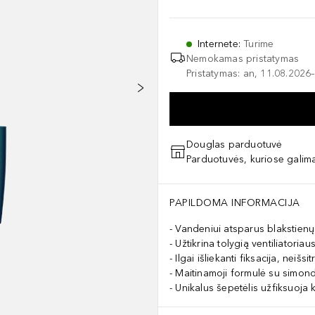
Internete
:
Turime
Nemokamas pristatymas
Pristatymas: an, 11.08.2026–
Douglas parduotuvė
Parduotuvės, kuriose galima
PAPILDOMA INFORMACIJA
Vandeniui atsparus blakstienų
Užtikrina tolygią ventiliatoriau
Ilgai išliekanti fiksacija, neiš
Maitinamoji formulė su simonds
Unikalus šepetėlis užfiksuoja 