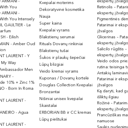
 ARMANI -
ekspertų įžvalg
Kvepalai moterims
 With You
Retinolis – Patari
Dekoratyvinė kosmetika
 ARMANI -
ekspertų įžvalg
Nauja
With You Intensely
Pigmentinės dė
Super kaina
L GAULTIER - Le
Patarimai ir eksp
Kvepalai vyrams
Parfum
įžvalgos
ISH - Eilish
Blakstienų serumai
Glicerinas – Pata
ekspertų įžvalg
MAIN - Amber Oud
Rituals Dovanų rinkiniai
Salicilo rūgštis –
ion
Blakstienų tušai
ekspertų įžvalg
NT LAURENT - Y
Šukos ir plaukų šepečiai
Veido odos prie
- My Way
Lūpų blizgiai
rutina: teisinga 
 Ambassador Men
Veido kremai vyrams
Antakių laminav
INARY -
Kuponas / Dovanų kortelė
Patarimai ir eksp
ide 10% + Zinc 1%
Douglas Collection Kvepalai
įžvalgos
O - Born In Roma
Ką daryti, kad 
Bronzantai
išliktų ilgiau
Nišiniai unisex kvepalai
NT LAURENT -
Rožinė – Patarima
Skaistalai
ekspertų įžvalg
ANEIRO - Agua
ERBORIAN BB ir CC kremas
Prancūziškas ma
Lūpų pieštukai
namuose
NT LAURENT -
Saulės nudegima