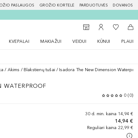
OŽIO PASLAUGOS
GROŽIO KORTELĖ
PARDUOTUVĖS
DOVANOS
slapį
Į mano nor
Į parduotuvių paiešką
Į mano paskyrą
Į kr
KVEPALAI
MAKIAŽUI
VEIDUI
KŪNUI
PLAUK
ŽENKLAI meniu
Atidaryti Kvepalai meniu
Atidaryti MAKIAŽUI meniu
Atidaryti VEIDUI meniu
Atidaryti KŪNUI men
Atidaryt
ka
Akims
Blakstienų tušai
Isadora The New Dimension Waterpro
N WATERPROOF
0
(
0
)
30 d. min. kaina
14,94 €
14,94 €
Reguliari kaina
22,99 €