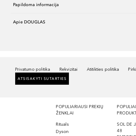
Papildoma informacija
Apie DOUGLAS
Privatumo politika
Rekvizitai
Atitikties politika
Pir
ATSISAKYTI SUTARTIES
POPULIARIAUSI PREKIŲ
POPULIA
ŽENKLAI
PRODUKT
Rituals
SOL DE J
48
Dyson