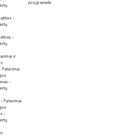
programėlė
ertų
atitas –
ertų
atitas –
ertų
arimai ir
os
 Patarimai
lgos
ymas –
ertų
 – Patarimai
lgos
s –
ertų
io