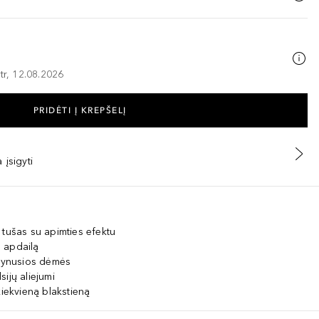
tr, 12.08.2026
PRIDĖTI Į KREPŠELĮ
 įsigyti
 tušas su apimties efektu
s apdailą
sitrynusios dėmės
ijų aliejumi
kiekvieną blakstieną