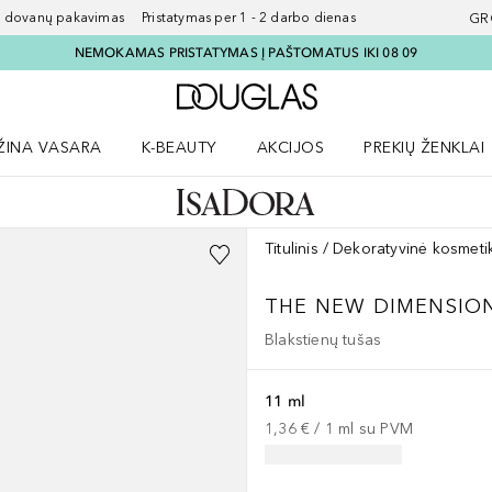
ovanų pakavimas Pristatymas per 1 - 2 darbo dienas
GR
NEMOKAMAS PRISTATYMAS Į PAŠTOMATUS IKI 08 09
Į Douglas pagrindinį pu
ŽINA VASARA
K-BEAUTY
AKCIJOS
PREKIŲ ŽENKLAI
meniu
aryti Amžina vasara meniu
Atidaryti AKCIJOS meniu
Atidaryti PREKIŲ 
Titulinis
Dekoratyvinė kosmeti
THE NEW DIMENSIO
Blakstienų tušas
11 ml
1,36 €
 / 
1
ml
su PVM