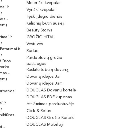
os
Moteriški kvepalai
mai ir
Vyriški kvepalai
os
Tęsk įdegio dienas
mės –
Kelionių būtiniausieji
ertų
Beauty Storys
rimai ir
GROŽIO HITAI
os
Vestuvės
 Patarimai ir
Ruduo
os
Parduotuvių grožio
žiūros
paslaugos
tvarka
Raskite tobulą dovaną
imas –
Dovanų idėjos Jai
ertų
Dovanų idėjos Jam
DOUGLAS Dovanų kortelė
garbanos
DOUGLAS PDF kuponas
i ir
Atsiėmimas parduotuvėje
os
Click & Return
nikiūras
DOUGLAS Grožio Kortelė
DOUGLAS Mobilioji
i –