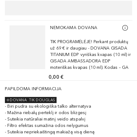
Praleisti slankiklį
NEMOKAMA DOVANA
TIK PROGRAMĖLĖJE! Perkant produktų
už 69 € ir daugiau - DOVANA GISADA
TITANIUM EDP vyriškas kvapas (10 ml) ir
GISADA AMBASSADORA EDP
moteriškas kvapas (10 ml). Kodas – GA
0,00 €
PAPILDOMA INFORMACIJA
DOVANA
TIK DOUGLAS
Biri pudra su ekologiška talko alternatyva
Mažina riebalų perteklį ir odos blizgesį
Suteikia natūraliai matinį veido atspalvį
Filtro efektas sumažina odos nelygumus
Suteikia nepriekaištingą makiažą visą dieną