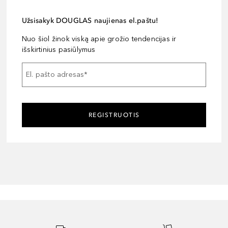
Užsisakyk DOUGLAS naujienas el.paštu!
Nuo šiol žinok viską apie grožio tendencijas ir
išskirtinius pasiūlymus
El. pašto adresas
*
REGISTRUOTIS