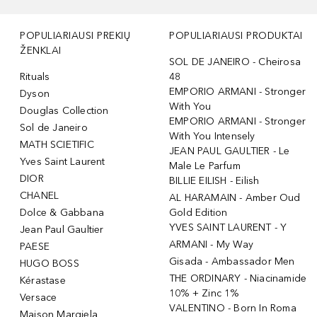
POPULIARIAUSI PREKIŲ
POPULIARIAUSI PRODUKTAI
ŽENKLAI
SOL DE JANEIRO - Cheirosa
Rituals
48
EMPORIO ARMANI - Stronger
Dyson
With You
Douglas Collection
EMPORIO ARMANI - Stronger
Sol de Janeiro
With You Intensely
MATH SCIETIFIC
JEAN PAUL GAULTIER - Le
Yves Saint Laurent
Male Le Parfum
DIOR
BILLIE EILISH - Eilish
CHANEL
AL HARAMAIN - Amber Oud
Dolce & Gabbana
Gold Edition
YVES SAINT LAURENT - Y
Jean Paul Gaultier
ARMANI - My Way
PAESE
Gisada - Ambassador Men
HUGO BOSS
THE ORDINARY - Niacinamide
Kérastase
10% + Zinc 1%
Versace
VALENTINO - Born In Roma
Maison Margiela