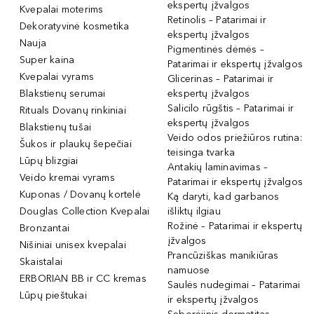
ekspertų įžvalgos
Kvepalai moterims
Retinolis – Patarimai ir
Dekoratyvinė kosmetika
ekspertų įžvalgos
Nauja
Pigmentinės dėmės –
Super kaina
Patarimai ir ekspertų įžvalgos
Kvepalai vyrams
Glicerinas – Patarimai ir
Blakstienų serumai
ekspertų įžvalgos
Salicilo rūgštis – Patarimai ir
Rituals Dovanų rinkiniai
ekspertų įžvalgos
Blakstienų tušai
Veido odos priežiūros rutina:
Šukos ir plaukų šepečiai
teisinga tvarka
Lūpų blizgiai
Antakių laminavimas –
Veido kremai vyrams
Patarimai ir ekspertų įžvalgos
Kuponas / Dovanų kortelė
Ką daryti, kad garbanos
Douglas Collection Kvepalai
išliktų ilgiau
Rožinė – Patarimai ir ekspertų
Bronzantai
įžvalgos
Nišiniai unisex kvepalai
Prancūziškas manikiūras
Skaistalai
namuose
ERBORIAN BB ir CC kremas
Saulės nudegimai – Patarimai
Lūpų pieštukai
ir ekspertų įžvalgos