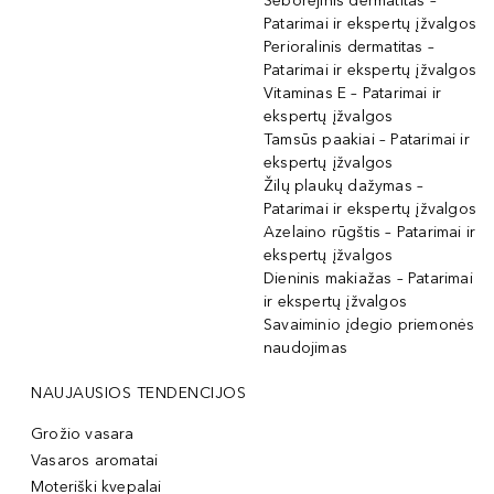
Seborėjinis dermatitas –
Patarimai ir ekspertų įžvalgos
Perioralinis dermatitas –
Patarimai ir ekspertų įžvalgos
Vitaminas E – Patarimai ir
ekspertų įžvalgos
Tamsūs paakiai – Patarimai ir
ekspertų įžvalgos
Žilų plaukų dažymas –
Patarimai ir ekspertų įžvalgos
Azelaino rūgštis – Patarimai ir
ekspertų įžvalgos
Dieninis makiažas – Patarimai
ir ekspertų įžvalgos
Savaiminio įdegio priemonės
naudojimas
NAUJAUSIOS TENDENCIJOS
Grožio vasara
Vasaros aromatai
Moteriški kvepalai