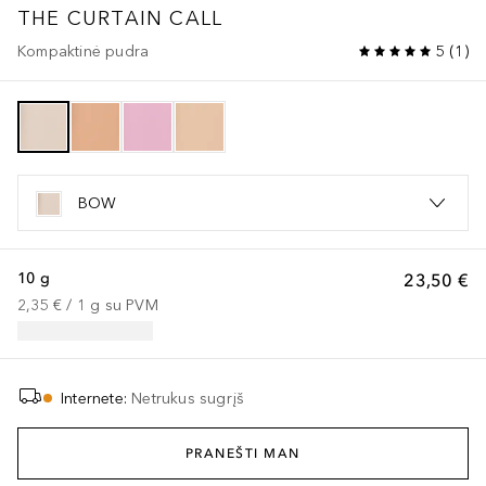
THE CURTAIN CALL
Kompaktinė pudra
5
(
1
)
BOW
10 g
23,50 €
2,35 €
 / 
1
g
su PVM
Internete
:
Netrukus sugrįš
PRANEŠTI MAN