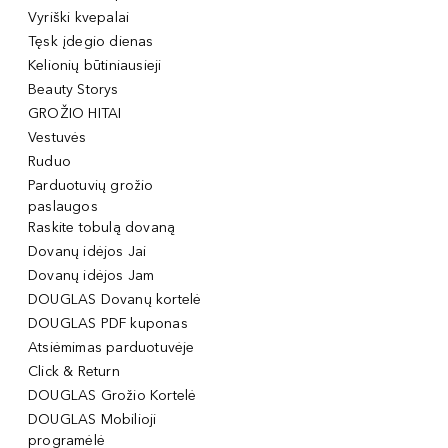
Vyriški kvepalai
Tęsk įdegio dienas
Kelionių būtiniausieji
Beauty Storys
GROŽIO HITAI
Vestuvės
Ruduo
Parduotuvių grožio
paslaugos
Raskite tobulą dovaną
Dovanų idėjos Jai
Dovanų idėjos Jam
DOUGLAS Dovanų kortelė
DOUGLAS PDF kuponas
Atsiėmimas parduotuvėje
Click & Return
DOUGLAS Grožio Kortelė
DOUGLAS Mobilioji
programėlė