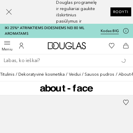
Douglas programėlę
[navigation.slideout.screenreader]
ir reguliariai gaukite
RODYTI
išskirtinius
pasiūlymus ir
nuolaidas
IKI 25%* ATRINKTIEMS DIDESNIEMS NEI 80 ML
Kodas:
BIG
AROMATAMS
Į Douglas pagrindinį pu
Į mano nor
Atidaryti meniu
Į mano paskyrą
Į kr
Meniu
Grįžk atgal
Vykdykite paiešką
Titulinis
Dekoratyvinė kosmetika
Veidui
Sausos pudros
About-F