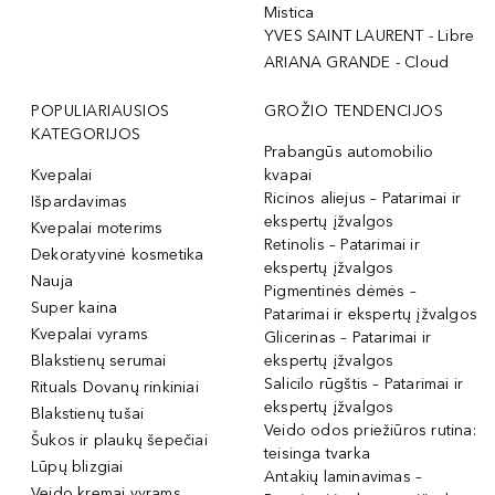
Mistica
YVES SAINT LAURENT - Libre
ARIANA GRANDE - Cloud
POPULIARIAUSIOS
GROŽIO TENDENCIJOS
KATEGORIJOS
Prabangūs automobilio
Kvepalai
kvapai
Ricinos aliejus – Patarimai ir
Išpardavimas
ekspertų įžvalgos
Kvepalai moterims
Retinolis – Patarimai ir
Dekoratyvinė kosmetika
ekspertų įžvalgos
Nauja
Pigmentinės dėmės –
Super kaina
Patarimai ir ekspertų įžvalgos
Kvepalai vyrams
Glicerinas – Patarimai ir
Blakstienų serumai
ekspertų įžvalgos
Salicilo rūgštis – Patarimai ir
Rituals Dovanų rinkiniai
ekspertų įžvalgos
Blakstienų tušai
Veido odos priežiūros rutina:
Šukos ir plaukų šepečiai
teisinga tvarka
Lūpų blizgiai
Antakių laminavimas –
Veido kremai vyrams