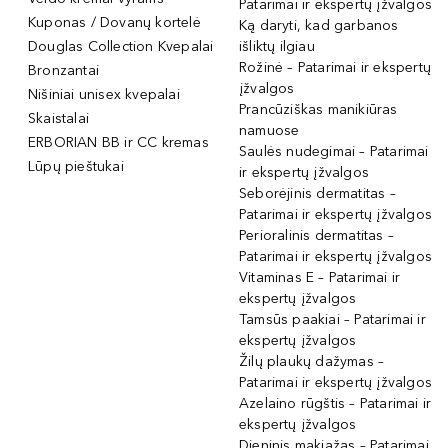
Patarimai ir ekspertų įžvalgos
Kuponas / Dovanų kortelė
Ką daryti, kad garbanos
Douglas Collection Kvepalai
išliktų ilgiau
Rožinė – Patarimai ir ekspertų
Bronzantai
įžvalgos
Nišiniai unisex kvepalai
Prancūziškas manikiūras
Skaistalai
namuose
ERBORIAN BB ir CC kremas
Saulės nudegimai – Patarimai
Lūpų pieštukai
ir ekspertų įžvalgos
Seborėjinis dermatitas –
Patarimai ir ekspertų įžvalgos
Perioralinis dermatitas –
Patarimai ir ekspertų įžvalgos
Vitaminas E – Patarimai ir
ekspertų įžvalgos
Tamsūs paakiai – Patarimai ir
ekspertų įžvalgos
Žilų plaukų dažymas –
Patarimai ir ekspertų įžvalgos
Azelaino rūgštis – Patarimai ir
ekspertų įžvalgos
Dieninis makiažas – Patarimai