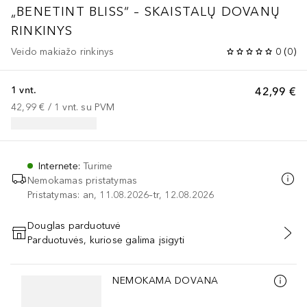
„BENETINT BLISS“ – SKAISTALŲ DOVANŲ
RINKINYS
Veido makiažo rinkinys
0
(
0
)
1 vnt.
42,99 €
42,99 €
 / 
1
vnt.
su PVM
Internete
:
Turime
Nemokamas pristatymas
Pristatymas: an, 11.08.2026–tr, 12.08.2026
Douglas parduotuvė
Parduotuvės, kuriose galima įsigyti
PRIDĖTI Į KREPŠELĮ
Praleisti slankiklį
NEMOKAMA DOVANA