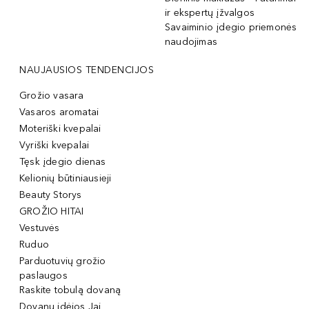
ir ekspertų įžvalgos
Savaiminio įdegio priemonės
naudojimas
NAUJAUSIOS TENDENCIJOS
Grožio vasara
Vasaros aromatai
Moteriški kvepalai
Vyriški kvepalai
Tęsk įdegio dienas
Kelionių būtiniausieji
Beauty Storys
GROŽIO HITAI
Vestuvės
Ruduo
Parduotuvių grožio
paslaugos
Raskite tobulą dovaną
Dovanų idėjos Jai