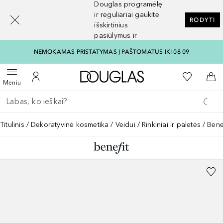
Douglas programėlę
[navigation.slideout.screenreader]
ir reguliariai gaukite
RODYTI
išskirtinius
pasiūlymus ir
nuolaidas
NEMOKAMAS PRISTATYMAS Į PAŠTOMATUS IKI 08 09
Į Douglas pagrindinį pu
Į mano nor
Atidaryti meniu
Į mano paskyrą
Į kr
Meniu
Grįžk atgal
Vykdykite paiešką
Titulinis
Dekoratyvinė kosmetika
Veidui
Rinkiniai ir paletės
Bene