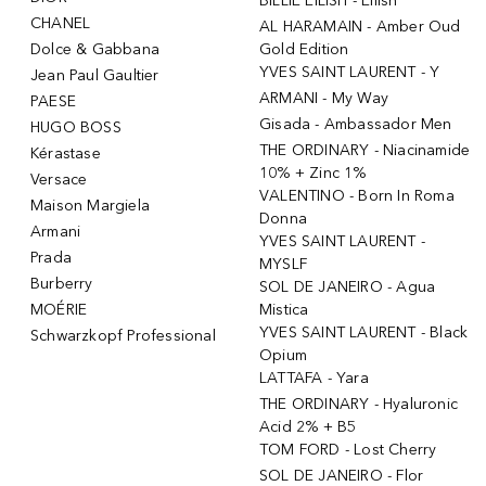
BILLIE EILISH - Eilish
CHANEL
AL HARAMAIN - Amber Oud
Dolce & Gabbana
Gold Edition
YVES SAINT LAURENT - Y
Jean Paul Gaultier
ARMANI - My Way
PAESE
Gisada - Ambassador Men
HUGO BOSS
THE ORDINARY - Niacinamide
Kérastase
10% + Zinc 1%
Versace
VALENTINO - Born In Roma
Maison Margiela
Donna
Armani
YVES SAINT LAURENT -
Prada
MYSLF
Burberry
SOL DE JANEIRO - Agua
MOÉRIE
Mistica
YVES SAINT LAURENT - Black
Schwarzkopf Professional
Opium
LATTAFA - Yara
THE ORDINARY - Hyaluronic
Acid 2% + B5
TOM FORD - Lost Cherry
SOL DE JANEIRO - Flor