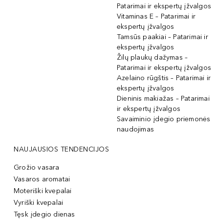
Patarimai ir ekspertų įžvalgos
Vitaminas E – Patarimai ir
ekspertų įžvalgos
Tamsūs paakiai – Patarimai ir
ekspertų įžvalgos
Žilų plaukų dažymas –
Patarimai ir ekspertų įžvalgos
Azelaino rūgštis – Patarimai ir
ekspertų įžvalgos
Dieninis makiažas – Patarimai
ir ekspertų įžvalgos
Savaiminio įdegio priemonės
naudojimas
NAUJAUSIOS TENDENCIJOS
Grožio vasara
Vasaros aromatai
Moteriški kvepalai
Vyriški kvepalai
Tęsk įdegio dienas