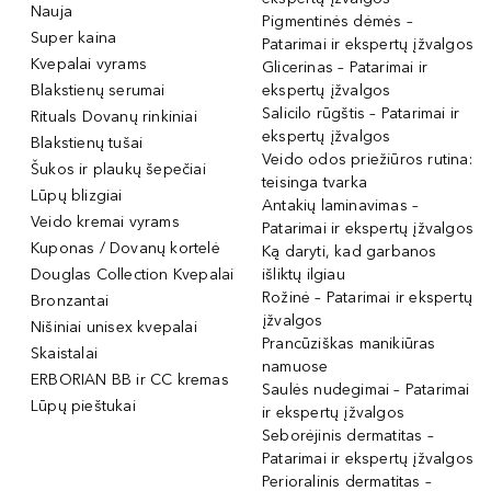
Nauja
Pigmentinės dėmės –
Super kaina
Patarimai ir ekspertų įžvalgos
Kvepalai vyrams
Glicerinas – Patarimai ir
Blakstienų serumai
ekspertų įžvalgos
Salicilo rūgštis – Patarimai ir
Rituals Dovanų rinkiniai
ekspertų įžvalgos
Blakstienų tušai
Veido odos priežiūros rutina:
Šukos ir plaukų šepečiai
teisinga tvarka
Lūpų blizgiai
Antakių laminavimas –
Veido kremai vyrams
Patarimai ir ekspertų įžvalgos
Kuponas / Dovanų kortelė
Ką daryti, kad garbanos
Douglas Collection Kvepalai
išliktų ilgiau
Rožinė – Patarimai ir ekspertų
Bronzantai
įžvalgos
Nišiniai unisex kvepalai
Prancūziškas manikiūras
Skaistalai
namuose
ERBORIAN BB ir CC kremas
Saulės nudegimai – Patarimai
Lūpų pieštukai
ir ekspertų įžvalgos
Seborėjinis dermatitas –
Patarimai ir ekspertų įžvalgos
Perioralinis dermatitas –