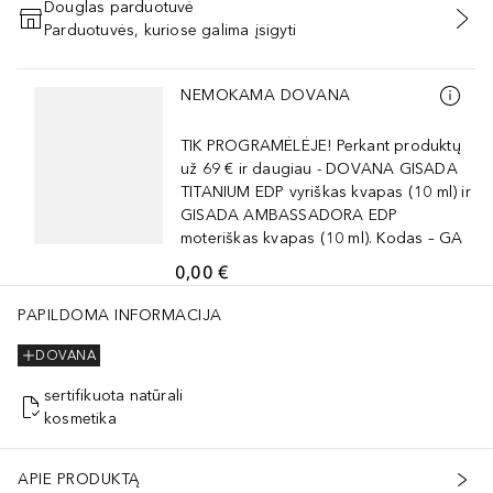
Douglas parduotuvė
Parduotuvės, kuriose galima įsigyti
PRIDĖTI Į KREPŠELĮ
Praleisti slankiklį
NEMOKAMA DOVANA
TIK PROGRAMĖLĖJE! Perkant produktų
už 69 € ir daugiau - DOVANA GISADA
TITANIUM EDP vyriškas kvapas (10 ml) ir
GISADA AMBASSADORA EDP
moteriškas kvapas (10 ml). Kodas – GA
0,00 €
PAPILDOMA INFORMACIJA
DOVANA
sertifikuota natūrali
kosmetika
APIE PRODUKTĄ