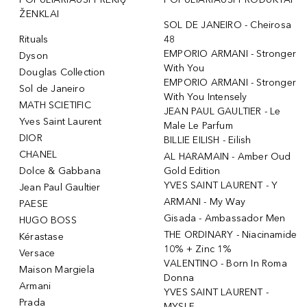
ŽENKLAI
SOL DE JANEIRO - Cheirosa
Rituals
48
EMPORIO ARMANI - Stronger
Dyson
With You
Douglas Collection
EMPORIO ARMANI - Stronger
Sol de Janeiro
With You Intensely
MATH SCIETIFIC
JEAN PAUL GAULTIER - Le
Yves Saint Laurent
Male Le Parfum
DIOR
BILLIE EILISH - Eilish
CHANEL
AL HARAMAIN - Amber Oud
Dolce & Gabbana
Gold Edition
YVES SAINT LAURENT - Y
Jean Paul Gaultier
ARMANI - My Way
PAESE
Gisada - Ambassador Men
HUGO BOSS
THE ORDINARY - Niacinamide
Kérastase
10% + Zinc 1%
Versace
VALENTINO - Born In Roma
Maison Margiela
Donna
Armani
YVES SAINT LAURENT -
Prada
MYSLF