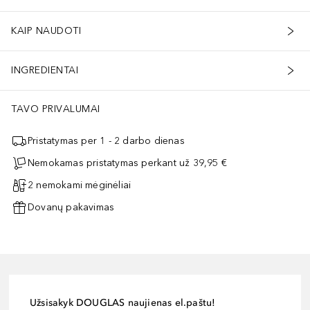
KAIP NAUDOTI
INGREDIENTAI
ir įdegio odai arba šviesiai odai sušildyti - 5. Deep Aura - įdegusiai
TAVO PRIVALUMAI
Pristatymas per 1 - 2 darbo dienas
Nemokamas pristatymas perkant už 39,95 €
2 nemokami mėginėliai
Dovanų pakavimas
Užsisakyk DOUGLAS naujienas el.paštu!