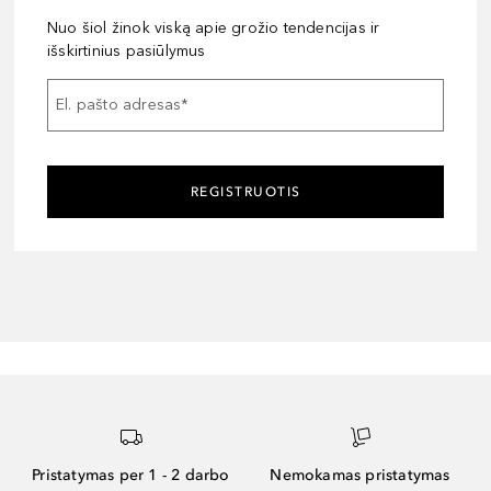
Nuo šiol žinok viską apie grožio tendencijas ir
išskirtinius pasiūlymus
El. pašto adresas
*
REGISTRUOTIS
Pristatymas per 1 - 2 darbo
Nemokamas pristatymas