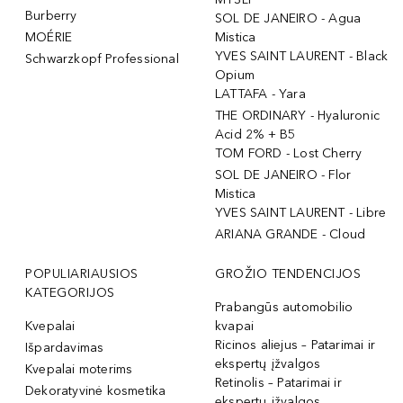
Burberry
SOL DE JANEIRO - Agua
MOÉRIE
Mistica
YVES SAINT LAURENT - Black
Schwarzkopf Professional
Opium
LATTAFA - Yara
THE ORDINARY - Hyaluronic
Acid 2% + B5
TOM FORD - Lost Cherry
SOL DE JANEIRO - Flor
Mistica
YVES SAINT LAURENT - Libre
ARIANA GRANDE - Cloud
POPULIARIAUSIOS
GROŽIO TENDENCIJOS
KATEGORIJOS
Prabangūs automobilio
Kvepalai
kvapai
Ricinos aliejus – Patarimai ir
Išpardavimas
ekspertų įžvalgos
Kvepalai moterims
Retinolis – Patarimai ir
Dekoratyvinė kosmetika
ekspertų įžvalgos