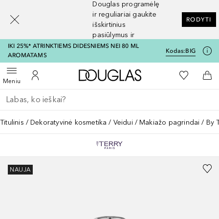
Douglas programėlę
[navigation.slideout.screenreader]
ir reguliariai gaukite
RODYTI
išskirtinius
pasiūlymus ir
nuolaidas
IKI 25%* ATRINKTIEMS DIDESNIEMS NEI 80 ML
Kodas:
BIG
AROMATAMS
Į Douglas pagrindinį pu
Į mano nor
Atidaryti meniu
Į mano paskyrą
Į kr
Meniu
Grįžk atgal
Vykdykite paiešką
Titulinis
Dekoratyvinė kosmetika
Veidui
Makiažo pagrindai
By 
NAUJA