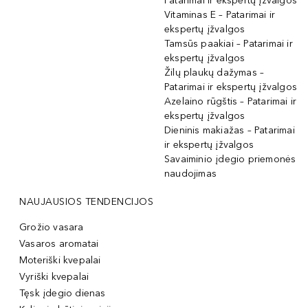
Patarimai ir ekspertų įžvalgos
Vitaminas E – Patarimai ir
ekspertų įžvalgos
Tamsūs paakiai – Patarimai ir
ekspertų įžvalgos
Žilų plaukų dažymas –
Patarimai ir ekspertų įžvalgos
Azelaino rūgštis – Patarimai ir
ekspertų įžvalgos
Dieninis makiažas – Patarimai
ir ekspertų įžvalgos
Savaiminio įdegio priemonės
naudojimas
NAUJAUSIOS TENDENCIJOS
Grožio vasara
Vasaros aromatai
Moteriški kvepalai
Vyriški kvepalai
Tęsk įdegio dienas