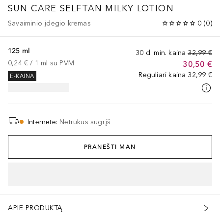
SUN CARE
SELFTAN MILKY LOTION
Savaiminio įdegio kremas
0
(
0
)
125 ml
30 d. min. kaina
32,99 €
0,24 €
 / 
1
ml
su PVM
30,50 €
Reguliari kaina
32,99 €
E-KAINA
Internete
:
Netrukus sugrįš
PRANEŠTI MAN
APIE PRODUKTĄ