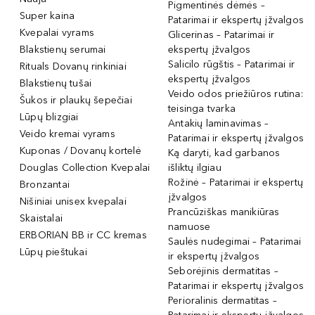
Pigmentinės dėmės –
Super kaina
Patarimai ir ekspertų įžvalgos
Kvepalai vyrams
Glicerinas – Patarimai ir
Blakstienų serumai
ekspertų įžvalgos
Salicilo rūgštis – Patarimai ir
Rituals Dovanų rinkiniai
ekspertų įžvalgos
Blakstienų tušai
Veido odos priežiūros rutina:
Šukos ir plaukų šepečiai
teisinga tvarka
Lūpų blizgiai
Antakių laminavimas –
Veido kremai vyrams
Patarimai ir ekspertų įžvalgos
Kuponas / Dovanų kortelė
Ką daryti, kad garbanos
Douglas Collection Kvepalai
išliktų ilgiau
Rožinė – Patarimai ir ekspertų
Bronzantai
įžvalgos
Nišiniai unisex kvepalai
Prancūziškas manikiūras
Skaistalai
namuose
ERBORIAN BB ir CC kremas
Saulės nudegimai – Patarimai
Lūpų pieštukai
ir ekspertų įžvalgos
Seborėjinis dermatitas –
Patarimai ir ekspertų įžvalgos
Perioralinis dermatitas –