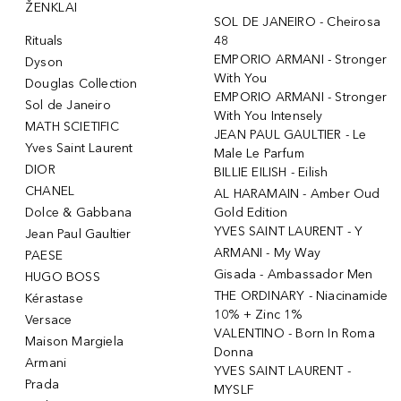
ŽENKLAI
SOL DE JANEIRO - Cheirosa
Rituals
48
EMPORIO ARMANI - Stronger
Dyson
With You
Douglas Collection
EMPORIO ARMANI - Stronger
Sol de Janeiro
With You Intensely
MATH SCIETIFIC
JEAN PAUL GAULTIER - Le
Yves Saint Laurent
Male Le Parfum
DIOR
BILLIE EILISH - Eilish
CHANEL
AL HARAMAIN - Amber Oud
Dolce & Gabbana
Gold Edition
YVES SAINT LAURENT - Y
Jean Paul Gaultier
ARMANI - My Way
PAESE
Gisada - Ambassador Men
HUGO BOSS
THE ORDINARY - Niacinamide
Kérastase
10% + Zinc 1%
Versace
VALENTINO - Born In Roma
Maison Margiela
Donna
Armani
YVES SAINT LAURENT -
Prada
MYSLF