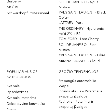
Burberry
SOL DE JANEIRO - Agua
MOÉRIE
Mistica
YVES SAINT LAURENT - Black
Schwarzkopf Professional
Opium
LATTAFA - Yara
THE ORDINARY - Hyaluronic
Acid 2% + B5
TOM FORD - Lost Cherry
SOL DE JANEIRO - Flor
Mistica
YVES SAINT LAURENT - Libre
ARIANA GRANDE - Cloud
POPULIARIAUSIOS
GROŽIO TENDENCIJOS
KATEGORIJOS
Prabangūs automobilio
Kvepalai
kvapai
Ricinos aliejus – Patarimai ir
Išpardavimas
ekspertų įžvalgos
Kvepalai moterims
Retinolis – Patarimai ir
Dekoratyvinė kosmetika
ekspertų įžvalgos
Nauja