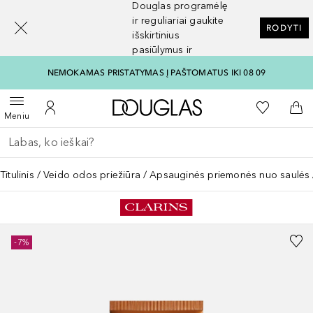
Douglas programėlę
[navigation.slideout.screenreader]
ir reguliariai gaukite
RODYTI
išskirtinius
pasiūlymus ir
nuolaidas
NEMOKAMAS PRISTATYMAS Į PAŠTOMATUS IKI 08 09
Į Douglas pagrindinį pu
Į mano nor
Atidaryti meniu
Į mano paskyrą
Į kr
Meniu
Grįžk atgal
Vykdykite paiešką
Titulinis
Veido odos priežiūra
Apsauginės priemonės nuo saulės
-7%