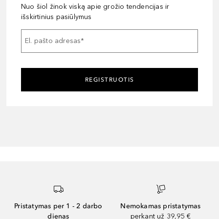
Nuo šiol žinok viską apie grožio tendencijas ir
išskirtinius pasiūlymus
El. pašto adresas
*
REGISTRUOTIS
Pristatymas per 1 - 2 darbo
Nemokamas pristatymas
dienas
perkant už 39,95 €