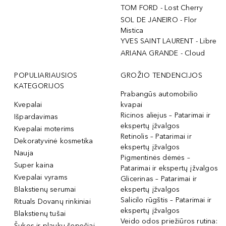
TOM FORD - Lost Cherry
SOL DE JANEIRO - Flor
Mistica
YVES SAINT LAURENT - Libre
ARIANA GRANDE - Cloud
POPULIARIAUSIOS
GROŽIO TENDENCIJOS
KATEGORIJOS
Prabangūs automobilio
Kvepalai
kvapai
Ricinos aliejus – Patarimai ir
Išpardavimas
ekspertų įžvalgos
Kvepalai moterims
Retinolis – Patarimai ir
Dekoratyvinė kosmetika
ekspertų įžvalgos
Nauja
Pigmentinės dėmės –
Super kaina
Patarimai ir ekspertų įžvalgos
Kvepalai vyrams
Glicerinas – Patarimai ir
Blakstienų serumai
ekspertų įžvalgos
Salicilo rūgštis – Patarimai ir
Rituals Dovanų rinkiniai
ekspertų įžvalgos
Blakstienų tušai
Veido odos priežiūros rutina:
Šukos ir plaukų šepečiai