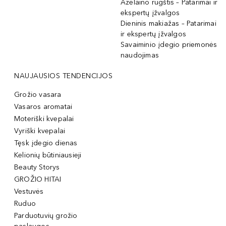
Azelaino rūgštis – Patarimai ir
ekspertų įžvalgos
Dieninis makiažas – Patarimai
ir ekspertų įžvalgos
Savaiminio įdegio priemonės
naudojimas
NAUJAUSIOS TENDENCIJOS
Grožio vasara
Vasaros aromatai
Moteriški kvepalai
Vyriški kvepalai
Tęsk įdegio dienas
Kelionių būtiniausieji
Beauty Storys
GROŽIO HITAI
Vestuvės
Ruduo
Parduotuvių grožio