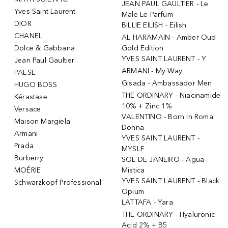
JEAN PAUL GAULTIER - Le
Yves Saint Laurent
Male Le Parfum
DIOR
BILLIE EILISH - Eilish
CHANEL
AL HARAMAIN - Amber Oud
Dolce & Gabbana
Gold Edition
YVES SAINT LAURENT - Y
Jean Paul Gaultier
ARMANI - My Way
PAESE
Gisada - Ambassador Men
HUGO BOSS
THE ORDINARY - Niacinamide
Kérastase
10% + Zinc 1%
Versace
VALENTINO - Born In Roma
Maison Margiela
Donna
Armani
YVES SAINT LAURENT -
Prada
MYSLF
Burberry
SOL DE JANEIRO - Agua
MOÉRIE
Mistica
YVES SAINT LAURENT - Black
Schwarzkopf Professional
Opium
LATTAFA - Yara
THE ORDINARY - Hyaluronic
Acid 2% + B5