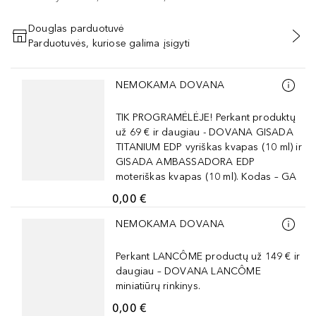
Douglas parduotuvė
Parduotuvės, kuriose galima įsigyti
PRIDĖTI Į KREPŠELĮ
Praleisti slankiklį
NEMOKAMA DOVANA
TIK PROGRAMĖLĖJE! Perkant produktų
už 69 € ir daugiau - DOVANA GISADA
TITANIUM EDP vyriškas kvapas (10 ml) ir
GISADA AMBASSADORA EDP
moteriškas kvapas (10 ml). Kodas – GA
0,00 €
Praleisti slankiklį
NEMOKAMA DOVANA
Perkant LANCÔME productų už 149 € ir
daugiau – DOVANA LANCÔME
miniatiūrų rinkinys.
0,00 €