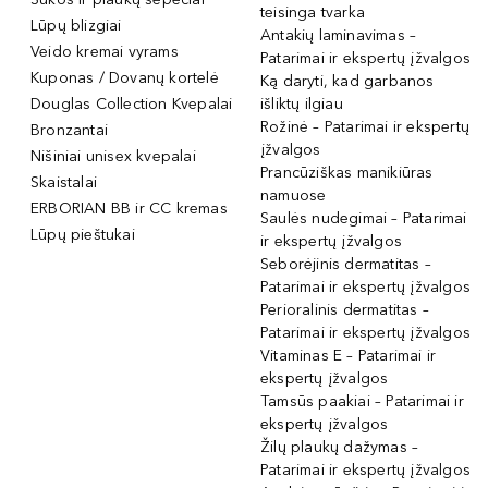
teisinga tvarka
Lūpų blizgiai
Antakių laminavimas –
Veido kremai vyrams
Patarimai ir ekspertų įžvalgos
Kuponas / Dovanų kortelė
Ką daryti, kad garbanos
Douglas Collection Kvepalai
išliktų ilgiau
Rožinė – Patarimai ir ekspertų
Bronzantai
įžvalgos
Nišiniai unisex kvepalai
Prancūziškas manikiūras
Skaistalai
namuose
ERBORIAN BB ir CC kremas
Saulės nudegimai – Patarimai
Lūpų pieštukai
ir ekspertų įžvalgos
Seborėjinis dermatitas –
Patarimai ir ekspertų įžvalgos
Perioralinis dermatitas –
Patarimai ir ekspertų įžvalgos
Vitaminas E – Patarimai ir
ekspertų įžvalgos
Tamsūs paakiai – Patarimai ir
ekspertų įžvalgos
Žilų plaukų dažymas –
Patarimai ir ekspertų įžvalgos