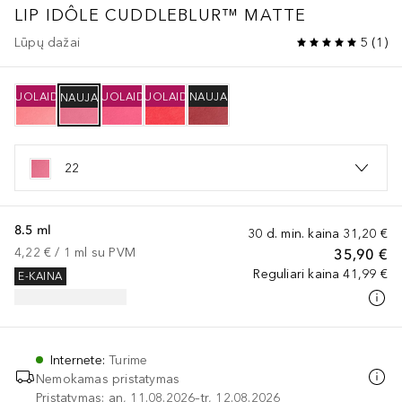
LIP IDÔLE
CUDDLEBLUR™ MATTE
Lūpų dažai
5
(
1
)
NUOLAIDA
NUOLAIDA
NUOLAIDA
NAUJA
NAUJA
22
8.5 ml
30 d. min. kaina
31,20 €
4,22 €
 / 
1
ml
su PVM
35,90 €
Reguliari kaina
41,99 €
E-KAINA
Internete
:
Turime
Nemokamas pristatymas
Pristatymas: an, 11.08.2026–tr, 12.08.2026