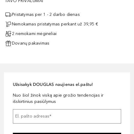
TAVO PRIVALUMAI
Pristatymas per 1 - 2 darbo dienas
Nemokamas pristatymas perkant už 39,95 €
2 nemokami mėginėliai
Dovanų pakavimas
Užsisakyk DOUGLAS naujienas el.paštu!
Nuo šiol žinok viską apie grožio tendencijas ir
išskirtinius pasiūlymus
El. pašto adresas
*