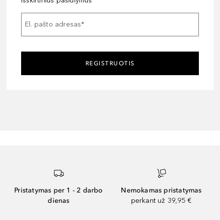
išskirtinius pasiūlymus
El. pašto adresas
*
REGISTRUOTIS
Pristatymas per 1 - 2 darbo
Nemokamas pristatymas
dienas
perkant už 39,95 €