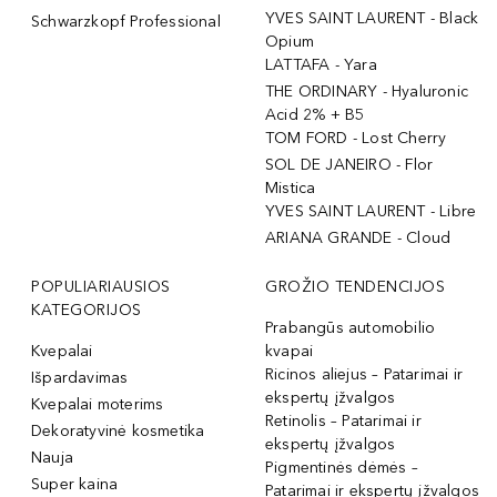
YVES SAINT LAURENT - Black
Schwarzkopf Professional
Opium
LATTAFA - Yara
THE ORDINARY - Hyaluronic
Acid 2% + B5
TOM FORD - Lost Cherry
SOL DE JANEIRO - Flor
Mistica
YVES SAINT LAURENT - Libre
ARIANA GRANDE - Cloud
POPULIARIAUSIOS
GROŽIO TENDENCIJOS
KATEGORIJOS
Prabangūs automobilio
Kvepalai
kvapai
Ricinos aliejus – Patarimai ir
Išpardavimas
ekspertų įžvalgos
Kvepalai moterims
Retinolis – Patarimai ir
Dekoratyvinė kosmetika
ekspertų įžvalgos
Nauja
Pigmentinės dėmės –
Super kaina
Patarimai ir ekspertų įžvalgos