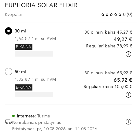
EUPHORIA
SOLAR ELIXIR
Kvepalai
0
(
0
)
30 ml
30 d. min. kaina
49,27 €
1,64 €
 / 
1
ml
su PVM
49,27 €
Reguliari kaina
78,99 €
E-KAINA
50 ml
30 d. min. kaina
65,92 €
1,32 €
 / 
1
ml
su PVM
65,92 €
Reguliari kaina
105,00 €
E-KAINA
Internete
:
Turime
Nemokamas pristatymas
Pristatymas: pr, 10.08.2026–an, 11.08.2026