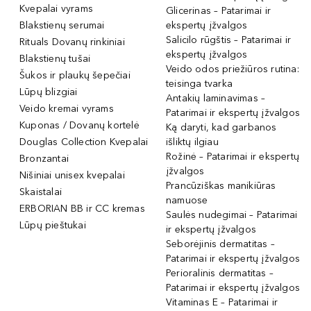
Kvepalai vyrams
Glicerinas – Patarimai ir
Blakstienų serumai
ekspertų įžvalgos
Salicilo rūgštis – Patarimai ir
Rituals Dovanų rinkiniai
ekspertų įžvalgos
Blakstienų tušai
Veido odos priežiūros rutina:
Šukos ir plaukų šepečiai
teisinga tvarka
Lūpų blizgiai
Antakių laminavimas –
Veido kremai vyrams
Patarimai ir ekspertų įžvalgos
Kuponas / Dovanų kortelė
Ką daryti, kad garbanos
Douglas Collection Kvepalai
išliktų ilgiau
Rožinė – Patarimai ir ekspertų
Bronzantai
įžvalgos
Nišiniai unisex kvepalai
Prancūziškas manikiūras
Skaistalai
namuose
ERBORIAN BB ir CC kremas
Saulės nudegimai – Patarimai
Lūpų pieštukai
ir ekspertų įžvalgos
Seborėjinis dermatitas –
Patarimai ir ekspertų įžvalgos
Perioralinis dermatitas –
Patarimai ir ekspertų įžvalgos
Vitaminas E – Patarimai ir