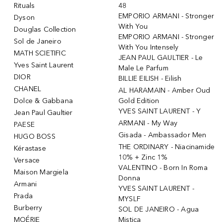
Rituals
48
EMPORIO ARMANI - Stronger
Dyson
With You
Douglas Collection
EMPORIO ARMANI - Stronger
Sol de Janeiro
With You Intensely
MATH SCIETIFIC
JEAN PAUL GAULTIER - Le
Yves Saint Laurent
Male Le Parfum
DIOR
BILLIE EILISH - Eilish
CHANEL
AL HARAMAIN - Amber Oud
Dolce & Gabbana
Gold Edition
YVES SAINT LAURENT - Y
Jean Paul Gaultier
ARMANI - My Way
PAESE
Gisada - Ambassador Men
HUGO BOSS
THE ORDINARY - Niacinamide
Kérastase
10% + Zinc 1%
Versace
VALENTINO - Born In Roma
Maison Margiela
Donna
Armani
YVES SAINT LAURENT -
Prada
MYSLF
Burberry
SOL DE JANEIRO - Agua
MOÉRIE
Mistica