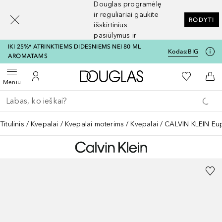
Douglas programėlę
[navigation.slideout.screenreader]
ir reguliariai gaukite
RODYTI
išskirtinius
pasiūlymus ir
nuolaidas
IKI 25%* ATRINKTIEMS DIDESNIEMS NEI 80 ML
Kodas:
BIG
AROMATAMS
Į Douglas pagrindinį pu
Į mano nor
Atidaryti meniu
Į mano paskyrą
Į kr
Meniu
Grįžk atgal
Vykdykite paiešką
Titulinis
Kvepalai
Kvepalai moterims
Kvepalai
CALVIN KLEIN Euph