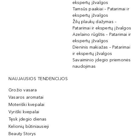
ekspertų įžvalgos
Tamsūs paakiai – Patarimai ir
ekspertų įžvalgos
Žilų plaukų dažymas –
Patarimai ir ekspertų įžvalgos
Azelaino rūgštis – Patarimai ir
ekspertų įžvalgos
Dieninis makiažas – Patarimai
ir ekspertų įžvalgos
Savaiminio įdegio priemonės
naudojimas
NAUJAUSIOS TENDENCIJOS
Grožio vasara
Vasaros aromatai
Moteriški kvepalai
Vyriški kvepalai
Tęsk įdegio dienas
Kelionių būtiniausieji
Beauty Storys