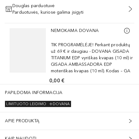
Douglas parduotuvė
Parduotuvės, kuriose galima įsigyti
PRIDĖTI Į KREPŠELĮ
Praleisti slankiklį
NEMOKAMA DOVANA
TIK PROGRAMĖLĖJE! Perkant produktų
už 69 € ir daugiau - DOVANA GISADA
TITANIUM EDP vyriškas kvapas (10 ml) ir
GISADA AMBASSADORA EDP
moteriškas kvapas (10 ml). Kodas – GA
0,00 €
PAPILDOMA INFORMACIJA
LIMITUOTO LEIDIMO
DOVANA
APIE PRODUKTĄ
KAIP NAUDOTI