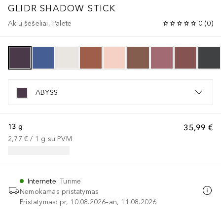
GLIDR SHADOW STICK
Akių šešėliai, Paletė
0
(
0
)
ABYSS
13 g
35,99 €
2,77 €
 / 
1
g
su PVM
Internete
:
Turime
Nemokamas pristatymas
Pristatymas: pr, 10.08.2026–an, 11.08.2026