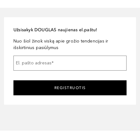
Užsisakyk DOUGLAS naujienas el.paštu!
Nuo šiol žinok viską apie grožio tendencijas ir
išskirtinius pasiūlymus
El. pašto adresas
*
REGISTRUOTIS