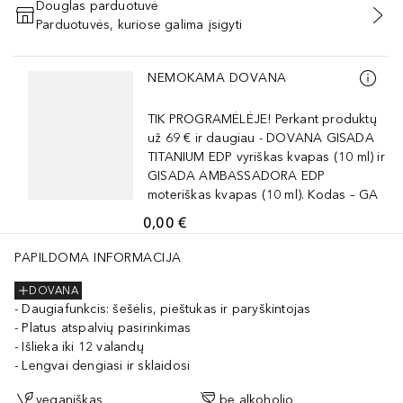
Douglas parduotuvė
Parduotuvės, kuriose galima įsigyti
PRIDĖTI Į KREPŠELĮ
Praleisti slankiklį
NEMOKAMA DOVANA
TIK PROGRAMĖLĖJE! Perkant produktų
už 69 € ir daugiau - DOVANA GISADA
TITANIUM EDP vyriškas kvapas (10 ml) ir
GISADA AMBASSADORA EDP
moteriškas kvapas (10 ml). Kodas – GA
0,00 €
PAPILDOMA INFORMACIJA
DOVANA
Daugiafunkcis: šešėlis, pieštukas ir paryškintojas
Platus atspalvių pasirinkimas
Išlieka iki 12 valandų
Lengvai dengiasi ir sklaidosi
veganiškas
be alkoholio