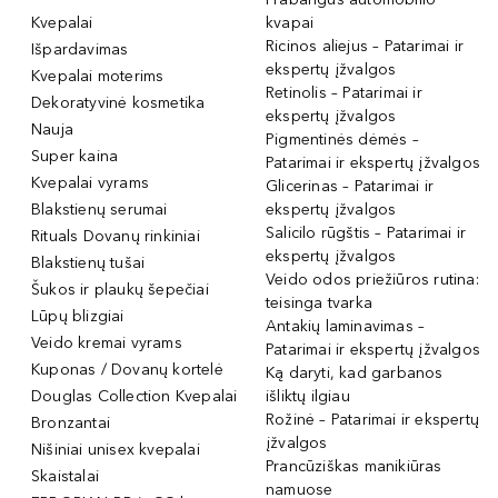
Kvepalai
kvapai
Ricinos aliejus – Patarimai ir
Išpardavimas
ekspertų įžvalgos
Kvepalai moterims
Retinolis – Patarimai ir
Dekoratyvinė kosmetika
ekspertų įžvalgos
Nauja
Pigmentinės dėmės –
Super kaina
Patarimai ir ekspertų įžvalgos
Kvepalai vyrams
Glicerinas – Patarimai ir
Blakstienų serumai
ekspertų įžvalgos
Salicilo rūgštis – Patarimai ir
Rituals Dovanų rinkiniai
ekspertų įžvalgos
Blakstienų tušai
Veido odos priežiūros rutina:
Šukos ir plaukų šepečiai
teisinga tvarka
Lūpų blizgiai
Antakių laminavimas –
Veido kremai vyrams
Patarimai ir ekspertų įžvalgos
Kuponas / Dovanų kortelė
Ką daryti, kad garbanos
Douglas Collection Kvepalai
išliktų ilgiau
Rožinė – Patarimai ir ekspertų
Bronzantai
įžvalgos
Nišiniai unisex kvepalai
Prancūziškas manikiūras
Skaistalai
namuose