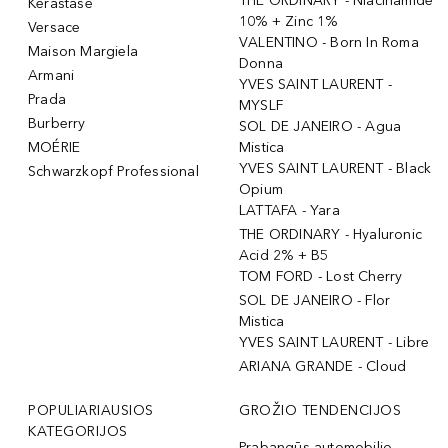
THE ORDINARY - Niacinamide
Kérastase
10% + Zinc 1%
Versace
VALENTINO - Born In Roma
Maison Margiela
Donna
Armani
YVES SAINT LAURENT -
Prada
MYSLF
Burberry
SOL DE JANEIRO - Agua
MOÉRIE
Mistica
YVES SAINT LAURENT - Black
Schwarzkopf Professional
Opium
LATTAFA - Yara
THE ORDINARY - Hyaluronic
Acid 2% + B5
TOM FORD - Lost Cherry
SOL DE JANEIRO - Flor
Mistica
YVES SAINT LAURENT - Libre
ARIANA GRANDE - Cloud
POPULIARIAUSIOS
GROŽIO TENDENCIJOS
KATEGORIJOS
Prabangūs automobilio