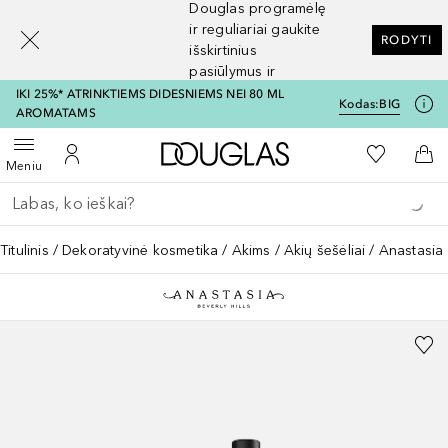
Douglas programėlę
[navigation.slideout.screenreader]
ir reguliariai gaukite
RODYTI
išskirtinius
pasiūlymus ir
nuolaidas
IKI 25%* ATRINKTIEMS DIDESNIEMS NEI 80 ML
Kodas:
BIG
AROMATAMS
Į Douglas pagrindinį pu
Į mano nor
Atidaryti meniu
Į mano paskyrą
Į kr
Meniu
Grįžk atgal
Vykdykite paiešką
Titulinis
Dekoratyvinė kosmetika
Akims
Akių šešėliai
Anastasia 