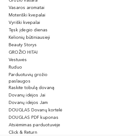
Grožio vasara
Vasaros aromatai
Moteriški kvepalai
Vyriški kvepalai
Tęsk įdegio dienas
Kelionių būtiniausieji
Beauty Storys
GROŽIO HITAI
Vestuvės
Ruduo
Parduotuvių grožio
paslaugos
Raskite tobulą dovaną
Dovanų idėjos Jai
Dovanų idėjos Jam
DOUGLAS Dovanų kortelė
DOUGLAS PDF kuponas
Atsiėmimas parduotuvėje
Click & Return