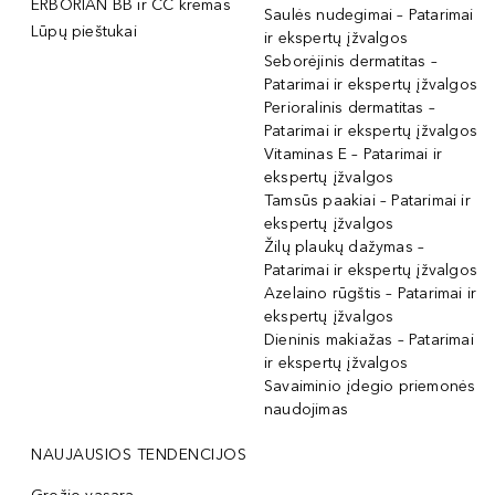
ERBORIAN BB ir CC kremas
Saulės nudegimai – Patarimai
Lūpų pieštukai
ir ekspertų įžvalgos
Seborėjinis dermatitas –
Patarimai ir ekspertų įžvalgos
Perioralinis dermatitas –
Patarimai ir ekspertų įžvalgos
Vitaminas E – Patarimai ir
ekspertų įžvalgos
Tamsūs paakiai – Patarimai ir
ekspertų įžvalgos
Žilų plaukų dažymas –
Patarimai ir ekspertų įžvalgos
Azelaino rūgštis – Patarimai ir
ekspertų įžvalgos
Dieninis makiažas – Patarimai
ir ekspertų įžvalgos
Savaiminio įdegio priemonės
naudojimas
NAUJAUSIOS TENDENCIJOS