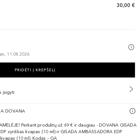
30,00 €
–an, 11.08.2026
PRIDĖTI Į KREPŠELĮ
 įsigyti
A DOVANA
AMĖLĖJE! Perkant produktų už 69 € ir daugiau - DOVANA GISADA
EDP vyriškas kvapas (10 ml) ir GISADA AMBASSADORA EDP
 kvapas (10 ml). Kodas – GA