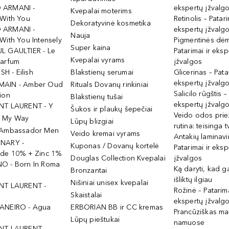
 ARMANI -
ekspertų įžvalg
Kvepalai moterims
 With You
Retinolis – Patari
Dekoratyvinė kosmetika
 ARMANI -
ekspertų įžvalg
Nauja
With You Intensely
Pigmentinės dė
Super kaina
L GAULTIER - Le
Patarimai ir eksp
Kvepalai vyrams
Parfum
įžvalgos
ISH - Eilish
Blakstienų serumai
Glicerinas – Pata
ekspertų įžvalg
MAIN - Amber Oud
Rituals Dovanų rinkiniai
Salicilo rūgštis –
ion
Blakstienų tušai
ekspertų įžvalg
NT LAURENT - Y
Šukos ir plaukų šepečiai
Veido odos prie
- My Way
Lūpų blizgiai
rutina: teisinga 
 Ambassador Men
Veido kremai vyrams
Antakių laminav
INARY -
Kuponas / Dovanų kortelė
Patarimai ir eksp
ide 10% + Zinc 1%
Douglas Collection Kvepalai
įžvalgos
O - Born In Roma
Ką daryti, kad 
Bronzantai
išliktų ilgiau
Nišiniai unisex kvepalai
NT LAURENT -
Rožinė – Patarima
Skaistalai
ekspertų įžvalg
ANEIRO - Agua
ERBORIAN BB ir CC kremas
Prancūziškas ma
Lūpų pieštukai
namuose
NT LAURENT -