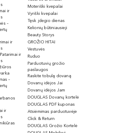
os
Moteriški kvepalai
mai ir
Vyriški kvepalai
os
Tęsk įdegio dienas
mės –
Kelionių būtiniausieji
ertų
Beauty Storys
rimai ir
GROŽIO HITAI
os
Vestuvės
 Patarimai ir
Ruduo
os
Parduotuvių grožio
žiūros
paslaugos
tvarka
Raskite tobulą dovaną
imas –
Dovanų idėjos Jai
ertų
Dovanų idėjos Jam
DOUGLAS Dovanų kortelė
garbanos
DOUGLAS PDF kuponas
i ir
Atsiėmimas parduotuvėje
os
Click & Return
nikiūras
DOUGLAS Grožio Kortelė
DOUGLAS Mobilioji