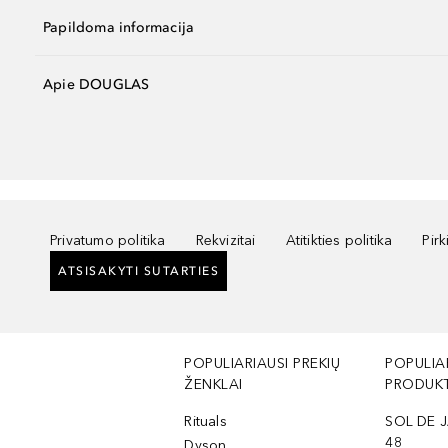
Papildoma informacija
Apie DOUGLAS
Privatumo politika
Rekvizitai
Atitikties politika
Pir
ATSISAKYTI SUTARTIES
POPULIARIAUSI PREKIŲ
POPULIA
ŽENKLAI
PRODUKT
Rituals
SOL DE J
48
Dyson