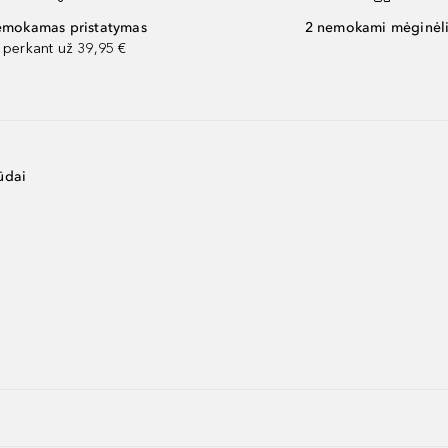
mokamas pristatymas
2 nemokami mėginėli
perkant už 39,95 €
ūdai