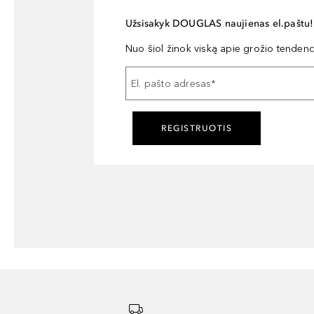
Užsisakyk DOUGLAS naujienas el.paštu!
Nuo šiol žinok viską apie grožio tendencij
El. pašto adresas
*
REGISTRUOTIS