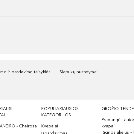
kimo ir pardavimo taisyklės
Slapukų nustatymai
RIAUSI
POPULIARIAUSIOS
GROŽIO TENDE
AI
KATEGORIJOS
Prabangūs auto
ANEIRO - Cheirosa
Kvepalai
kvapai
Ricinos aliejus – 
Išpardavimas