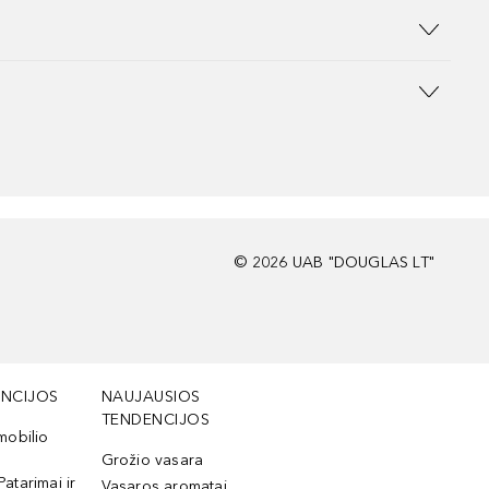
©
2026
UAB "DOUGLAS LT"
NCIJOS
NAUJAUSIOS
TENDENCIJOS
mobilio
Grožio vasara
Patarimai ir
Vasaros aromatai