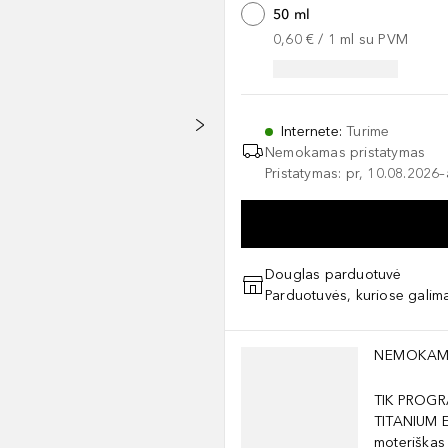
50 ml
0,60 €
 / 
1
ml
su PVM
Internete
:
Turime
Nemokamas pristatymas
Pristatymas: pr, 10.08.2026
Douglas parduotuvė
Parduotuvės, kuriose galima
Praleisti slankiklį
NEMOKAM
TIK PROGR
TITANIUM 
moteriškas