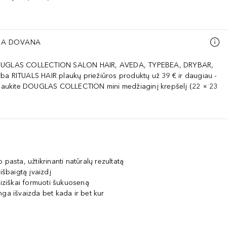
A DOVANA
OUGLAS COLLECTION SALON HAIR, AVEDA, TYPEBEA, DRYBAR,
ba RITUALS HAIR plaukų priežiūros produktų už 39 € ir daugiau -
ukite DOUGLAS COLLECTION mini medžiaginį krepšelį (22 × 23
 pasta, užtikrinanti natūralų rezultatą
išbaigtą įvaizdį
ciziškai formuoti šukuoseną
nga išvaizda bet kada ir bet kur