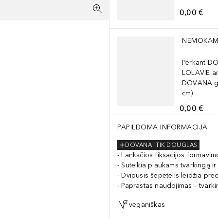
0,00 €
Praleisti slankiklį
NEMOKAM
Perkant D
LOLAVIE ar
DOVANA ga
cm).
0,00 €
PAPILDOMA INFORMACIJA
DOVANA
TIK DOUGLAS
Lanksčios fiksacijos formavimo
Suteikia plaukams tvarkingą ir 
Dvipusis šepetėlis leidžia pre
Paprastas naudojimas – tvarki
veganiškas