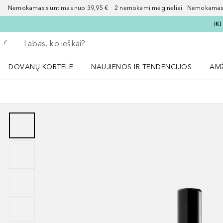
Nemokamas siuntimas nuo 39,95 € 2 nemokami mėginėliai Nemokamas d
IK
Grįžk atgal
Vykdykite paiešką
DOVANŲ KORTELĖ
NAUJIENOS IR TENDENCIJOS
AM
Atidaryti NAUJIENOS IR TENDENCIJOS 
Atid