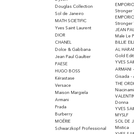
EMPORIO
Douglas Collection
Stronger
Sol de Janeiro
EMPORIO
MATH SCIETIFIC
Stronger 
Yves Saint Laurent
JEAN PAU
DIOR
Male Le 
CHANEL
BILLIE EIL
Dolce & Gabbana
AL HARA
Gold Edit
Jean Paul Gaultier
YVES SAI
PAESE
ARMANI 
HUGO BOSS
Gisada -
Kérastase
THE ORD
Versace
Niacinam
Maison Margiela
VALENTIN
Armani
Donna
Prada
YVES SAI
Burberry
MYSLF
MOÉRIE
SOL DE J
Mistica
Schwarzkopf Professional
YVES SAI