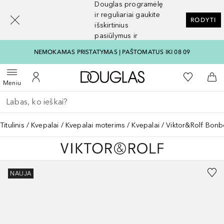
Douglas programėlę
[navigation.slideout.screenreader]
ir reguliariai gaukite
RODYTI
išskirtinius
pasiūlymus ir
nuolaidas
NEMOKAMAS PRISTATYMAS Į PAŠTOMATUS IKI 08 09
Į Douglas pagrindinį pu
Į mano nor
Atidaryti meniu
Į mano paskyrą
Į kr
Meniu
Grįžk atgal
Vykdykite paiešką
Titulinis
Kvepalai
Kvepalai moterims
Kvepalai
Viktor&Rolf Bonb
NAUJA