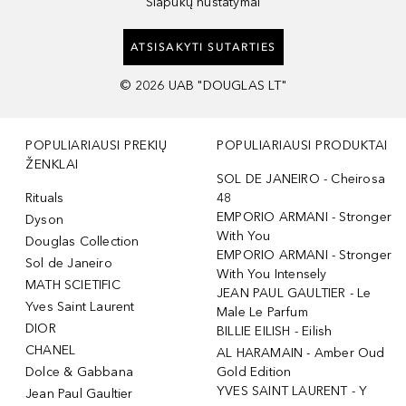
Slapukų nustatymai
ATSISAKYTI SUTARTIES
©
2026
UAB "DOUGLAS LT"
POPULIARIAUSI PREKIŲ
POPULIARIAUSI PRODUKTAI
ŽENKLAI
SOL DE JANEIRO - Cheirosa
Rituals
48
EMPORIO ARMANI - Stronger
Dyson
With You
Douglas Collection
EMPORIO ARMANI - Stronger
Sol de Janeiro
With You Intensely
MATH SCIETIFIC
JEAN PAUL GAULTIER - Le
Yves Saint Laurent
Male Le Parfum
DIOR
BILLIE EILISH - Eilish
CHANEL
AL HARAMAIN - Amber Oud
Dolce & Gabbana
Gold Edition
YVES SAINT LAURENT - Y
Jean Paul Gaultier