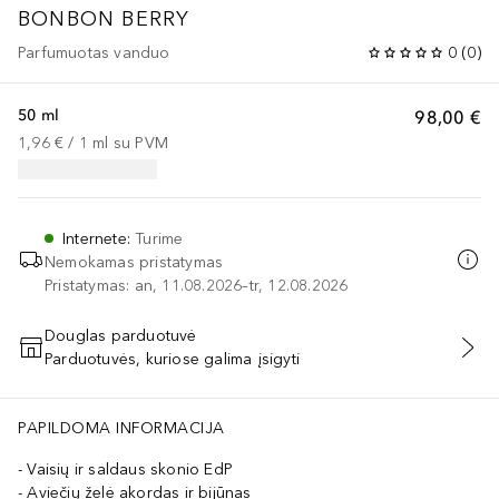
BONBON
BERRY
Parfumuotas vanduo
0
(
0
)
50 ml
98,00 €
1,96 €
 / 
1
ml
su PVM
Internete
:
Turime
Nemokamas pristatymas
Pristatymas: an, 11.08.2026–tr, 12.08.2026
Douglas parduotuvė
Parduotuvės, kuriose galima įsigyti
PRIDĖTI Į KREPŠELĮ
PAPILDOMA INFORMACIJA
Vaisių ir saldaus skonio EdP
Aviečių želė akordas ir bijūnas