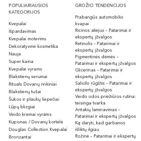
POPULIARIAUSIOS
GROŽIO TENDENCIJOS
KATEGORIJOS
Prabangūs automobilio
Kvepalai
kvapai
Ricinos aliejus – Patarimai ir
Išpardavimas
ekspertų įžvalgos
Kvepalai moterims
Retinolis – Patarimai ir
Dekoratyvinė kosmetika
ekspertų įžvalgos
Nauja
Pigmentinės dėmės –
Super kaina
Patarimai ir ekspertų įžvalgos
Kvepalai vyrams
Glicerinas – Patarimai ir
Blakstienų serumai
ekspertų įžvalgos
Salicilo rūgštis – Patarimai ir
Rituals Dovanų rinkiniai
ekspertų įžvalgos
Blakstienų tušai
Veido odos priežiūros rutina:
Šukos ir plaukų šepečiai
teisinga tvarka
Lūpų blizgiai
Antakių laminavimas –
Veido kremai vyrams
Patarimai ir ekspertų įžvalgos
Kuponas / Dovanų kortelė
Ką daryti, kad garbanos
Douglas Collection Kvepalai
išliktų ilgiau
Rožinė – Patarimai ir ekspertų
Bronzantai