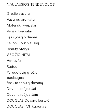
NAUJAUSIOS TENDENCIJOS
Grožio vasara
Vasaros aromatai
Moteriški kvepalai
Vyriški kvepalai
Tęsk įdegio dienas
Kelionių būtiniausieji
Beauty Storys
GROŽIO HITAI
Vestuvės
Ruduo
Parduotuvių grožio
paslaugos
Raskite tobulą dovaną
Dovanų idėjos Jai
Dovanų idėjos Jam
DOUGLAS Dovanų kortelė
DOUGLAS PDF kuponas