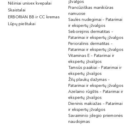
įžvalgos
Nišiniai unisex kvepalai
Prancūziškas manikiūras
Skaistalai
namuose
ERBORIAN BB ir CC kremas
Saulės nudegimai – Patarimai
Lūpų pieštukai
ir ekspertų įžvalgos
Seborėjinis dermatitas –
Patarimai ir ekspertų įžvalgos
Perioralinis dermatitas –
Patarimai ir ekspertų įžvalgos
Vitaminas E – Patarimai ir
ekspertų įžvalgos
Tamsūs paakiai – Patarimai ir
ekspertų įžvalgos
Žilų plaukų dažymas –
Patarimai ir ekspertų įžvalgos
Azelaino rūgštis – Patarimai ir
ekspertų įžvalgos
Dieninis makiažas – Patarimai
ir ekspertų įžvalgos
Savaiminio įdegio priemonės
naudojimas