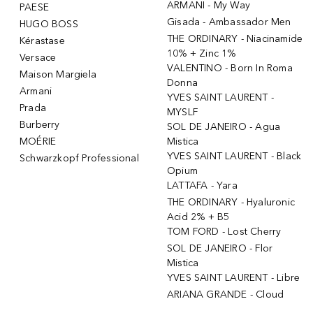
ARMANI - My Way
PAESE
Gisada - Ambassador Men
HUGO BOSS
THE ORDINARY - Niacinamide
Kérastase
10% + Zinc 1%
Versace
VALENTINO - Born In Roma
Maison Margiela
Donna
Armani
YVES SAINT LAURENT -
Prada
MYSLF
Burberry
SOL DE JANEIRO - Agua
MOÉRIE
Mistica
YVES SAINT LAURENT - Black
Schwarzkopf Professional
Opium
LATTAFA - Yara
THE ORDINARY - Hyaluronic
Acid 2% + B5
TOM FORD - Lost Cherry
SOL DE JANEIRO - Flor
Mistica
YVES SAINT LAURENT - Libre
ARIANA GRANDE - Cloud