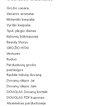
Grožio vasara
Vasaros aromatai
Moteriški kvepalai
Vyriški kvepalai
Tęsk įdegio dienas
Kelionių būtiniausieji
Beauty Storys
GROŽIO HITAI
Vestuvės
Ruduo
Parduotuvių grožio
paslaugos
Raskite tobulą dovaną
Dovanų idėjos Jai
Dovanų idėjos Jam
DOUGLAS Dovanų kortelė
DOUGLAS PDF kuponas
Atsiėmimas parduotuvėje