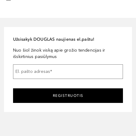
Užsisakyk DOUGLAS naujienas el.paštu!
Nuo šiol žinok viską apie grožio tendencijas ir
išskirtinius pasiūlymus
El. pašto adresas
*
REGISTRUOTIS