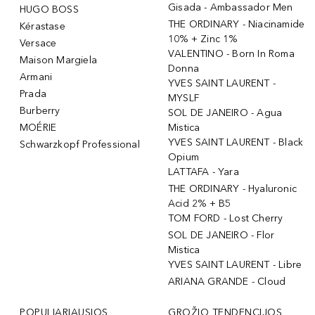
Gisada - Ambassador Men
HUGO BOSS
THE ORDINARY - Niacinamide
Kérastase
10% + Zinc 1%
Versace
VALENTINO - Born In Roma
Maison Margiela
Donna
Armani
YVES SAINT LAURENT -
Prada
MYSLF
Burberry
SOL DE JANEIRO - Agua
MOÉRIE
Mistica
YVES SAINT LAURENT - Black
Schwarzkopf Professional
Opium
LATTAFA - Yara
THE ORDINARY - Hyaluronic
Acid 2% + B5
TOM FORD - Lost Cherry
SOL DE JANEIRO - Flor
Mistica
YVES SAINT LAURENT - Libre
ARIANA GRANDE - Cloud
POPULIARIAUSIOS
GROŽIO TENDENCIJOS