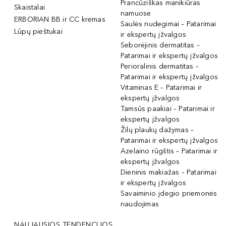
Prancūziškas manikiūras
Skaistalai
namuose
ERBORIAN BB ir CC kremas
Saulės nudegimai – Patarimai
Lūpų pieštukai
ir ekspertų įžvalgos
Seborėjinis dermatitas –
Patarimai ir ekspertų įžvalgos
Perioralinis dermatitas –
Patarimai ir ekspertų įžvalgos
Vitaminas E – Patarimai ir
ekspertų įžvalgos
Tamsūs paakiai – Patarimai ir
ekspertų įžvalgos
Žilų plaukų dažymas –
Patarimai ir ekspertų įžvalgos
Azelaino rūgštis – Patarimai ir
ekspertų įžvalgos
Dieninis makiažas – Patarimai
ir ekspertų įžvalgos
Savaiminio įdegio priemonės
naudojimas
NAUJAUSIOS TENDENCIJOS