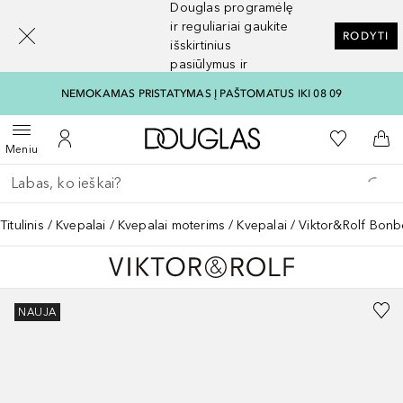
Douglas programėlę
[navigation.slideout.screenreader]
ir reguliariai gaukite
RODYTI
išskirtinius
pasiūlymus ir
nuolaidas
NEMOKAMAS PRISTATYMAS Į PAŠTOMATUS IKI 08 09
Į Douglas pagrindinį pu
Į mano nor
Atidaryti meniu
Į mano paskyrą
Į kr
Meniu
Grįžk atgal
Vykdykite paiešką
Titulinis
Kvepalai
Kvepalai moterims
Kvepalai
Viktor&Rolf Bonb
NAUJA