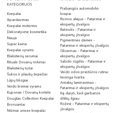
KATEGORIJOS
Prabangūs automobilio
Kvepalai
kvapai
Ricinos aliejus – Patarimai ir
Išpardavimas
ekspertų įžvalgos
Kvepalai moterims
Retinolis – Patarimai ir
Dekoratyvinė kosmetika
ekspertų įžvalgos
Nauja
Pigmentinės dėmės –
Super kaina
Patarimai ir ekspertų įžvalgos
Kvepalai vyrams
Glicerinas – Patarimai ir
Blakstienų serumai
ekspertų įžvalgos
Salicilo rūgštis – Patarimai ir
Rituals Dovanų rinkiniai
ekspertų įžvalgos
Blakstienų tušai
Veido odos priežiūros rutina:
Šukos ir plaukų šepečiai
teisinga tvarka
Lūpų blizgiai
Antakių laminavimas –
Veido kremai vyrams
Patarimai ir ekspertų įžvalgos
Kuponas / Dovanų kortelė
Ką daryti, kad garbanos
Douglas Collection Kvepalai
išliktų ilgiau
Rožinė – Patarimai ir ekspertų
Bronzantai
įžvalgos
Nišiniai unisex kvepalai