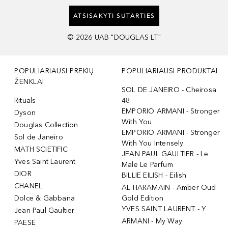
ATSISAKYTI SUTARTIES
©
2026
UAB "DOUGLAS LT"
POPULIARIAUSI PREKIŲ
POPULIARIAUSI PRODUKTAI
ŽENKLAI
SOL DE JANEIRO - Cheirosa
Rituals
48
EMPORIO ARMANI - Stronger
Dyson
With You
Douglas Collection
EMPORIO ARMANI - Stronger
Sol de Janeiro
With You Intensely
MATH SCIETIFIC
JEAN PAUL GAULTIER - Le
Yves Saint Laurent
Male Le Parfum
DIOR
BILLIE EILISH - Eilish
CHANEL
AL HARAMAIN - Amber Oud
Dolce & Gabbana
Gold Edition
YVES SAINT LAURENT - Y
Jean Paul Gaultier
ARMANI - My Way
PAESE