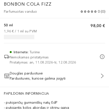
BONBON
COLA FIZZ
Parfumuotas vanduo
0
(
0
)
50 ml
98,00 €
1,96 €
 / 
1
ml
su PVM
Internete
:
Turime
Nemokamas pristatymas
Pristatymas: an, 11.08.2026–tr, 12.08.2026
Douglas parduotuvė
Parduotuvės, kuriose galima įsigyti
PRIDĖTI Į KREPŠELĮ
PAPILDOMA INFORMACIJA
putojančių gurmaniškų natų EdP
putojantis kolos akordas ir citrinų gaiva