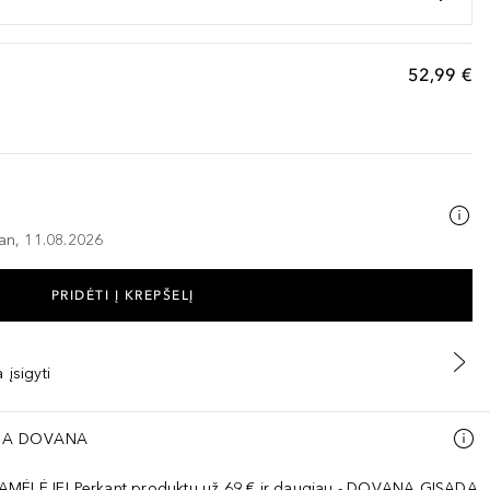
52,99 €
–an, 11.08.2026
PRIDĖTI Į KREPŠELĮ
 įsigyti
A DOVANA
AMĖLĖJE! Perkant produktų už 69 € ir daugiau - DOVANA GISADA