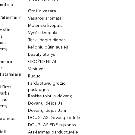
mobilio
Grožio vasara
Patarimai ir
Vasaros aromatai
os
Moteriški kvepalai
mai ir
Vyriški kvepalai
os
Tęsk įdegio dienas
mės –
Kelionių būtiniausieji
ertų
Beauty Storys
rimai ir
GROŽIO HITAI
os
Vestuvės
 Patarimai ir
Ruduo
os
Parduotuvių grožio
žiūros
paslaugos
tvarka
Raskite tobulą dovaną
imas –
Dovanų idėjos Jai
ertų
Dovanų idėjos Jam
DOUGLAS Dovanų kortelė
garbanos
DOUGLAS PDF kuponas
i ir
Atsiėmimas parduotuvėje