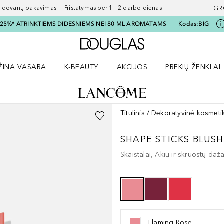
ovanų pakavimas Pristatymas per 1 - 2 darbo dienas
GR
I 25%* ATRINKTIEMS DIDESNIEMS NEI 80 ML AROMATAMS
Kodas:
BIG
Į Douglas pagrindinį pu
ŽINA VASARA
K-BEAUTY
AKCIJOS
PREKIŲ ŽENKLAI
meniu
aryti Amžina vasara meniu
Atidaryti AKCIJOS meniu
Atidaryti PREKIŲ 
Titulinis
Dekoratyvinė kosmeti
SHAPE STICKS BLUSH
Skaistalai, Akių ir skruostų daž
Flaming Rose