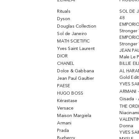
Rituals
SOL DE J
48
Dyson
EMPORIO
Douglas Collection
Stronger
Sol de Janeiro
EMPORIO
MATH SCIETIFIC
Stronger 
Yves Saint Laurent
JEAN PAU
DIOR
Male Le 
CHANEL
BILLIE EIL
Dolce & Gabbana
AL HARA
Gold Edit
Jean Paul Gaultier
YVES SAI
PAESE
ARMANI 
HUGO BOSS
Gisada -
Kérastase
THE ORD
Versace
Niacinam
Maison Margiela
VALENTIN
Armani
Donna
Prada
YVES SAI
Burberry
MYSLF