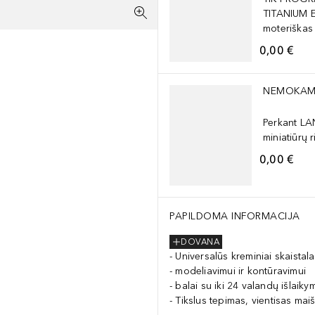
TITANIUM 
moteriškas
0,00 €
Praleisti slankiklį
NEMOKAM
Perkant L
miniatiūrų r
0,00 €
PAPILDOMA INFORMACIJA
DOVANA
Universalūs kreminiai skaistala
modeliavimui ir kontūravimui
balai su iki 24 valandų išlaiky
Tikslus tepimas, vientisas ma