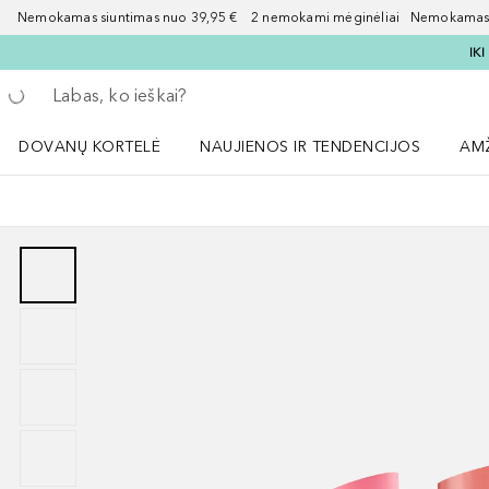
Nemokamas siuntimas nuo 39,95 € 2 nemokami mėginėliai Nemokamas d
IK
Grįžk atgal
Vykdykite paiešką
DOVANŲ KORTELĖ
NAUJIENOS IR TENDENCIJOS
AM
Atidaryti NAUJIENOS IR TENDENCIJOS 
Atid