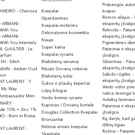
Prabangūs auto
ANEIRO - Cheirosa
Kvepalai
kvapai
Ricinos aliejus – 
Išpardavimas
 ARMANI -
ekspertų įžvalg
Kvepalai moterims
 With You
Retinolis – Patari
Dekoratyvinė kosmetika
 ARMANI -
ekspertų įžvalg
Nauja
With You Intensely
Pigmentinės dė
Super kaina
L GAULTIER - Le
Patarimai ir eksp
Kvepalai vyrams
Parfum
įžvalgos
ISH - Eilish
Blakstienų serumai
Glicerinas – Pata
ekspertų įžvalg
MAIN - Amber Oud
Rituals Dovanų rinkiniai
Salicilo rūgštis –
ion
Blakstienų tušai
ekspertų įžvalg
NT LAURENT - Y
Šukos ir plaukų šepečiai
Veido odos prie
- My Way
Lūpų blizgiai
rutina: teisinga 
 Ambassador Men
Veido kremai vyrams
Antakių laminav
INARY -
Kuponas / Dovanų kortelė
Patarimai ir eksp
ide 10% + Zinc 1%
Douglas Collection Kvepalai
įžvalgos
O - Born In Roma
Ką daryti, kad 
Bronzantai
išliktų ilgiau
Nišiniai unisex kvepalai
NT LAURENT -
Rožinė – Patarima
Skaistalai