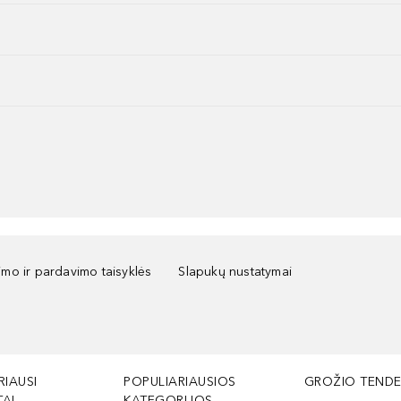
kimo ir pardavimo taisyklės
Slapukų nustatymai
RIAUSI
POPULIARIAUSIOS
GROŽIO TENDE
AI
KATEGORIJOS