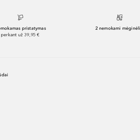
mokamas pristatymas
2 nemokami mėginėli
perkant už 39,95 €
ūdai