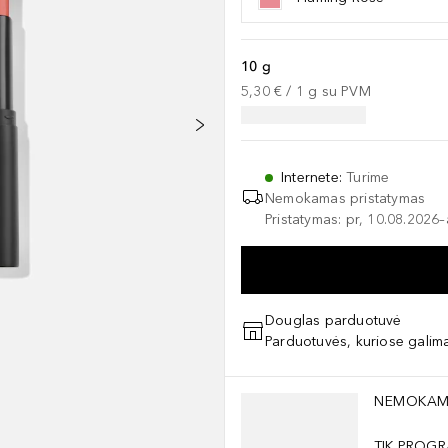
10 g
5,30 €
 / 
1
g
su PVM
Internete
:
Turime
Nemokamas pristatymas
Pristatymas: pr, 10.08.2026
Douglas parduotuvė
Parduotuvės, kuriose galima
Praleisti slankiklį
NEMOKAM
TIK PROGR