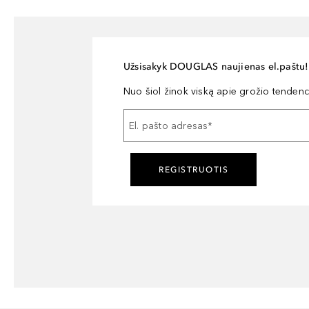
Užsisakyk DOUGLAS naujienas el.paštu!
Nuo šiol žinok viską apie grožio tendencij
El. pašto adresas
*
REGISTRUOTIS