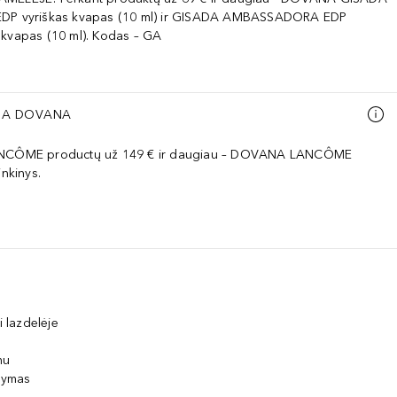
EDP vyriškas kvapas (10 ml) ir GISADA AMBASSADORA EDP
 kvapas (10 ml). Kodas – GA
A DOVANA
ANCÔME productų už 149 € ir daugiau – DOVANA LANCÔME
inkinys.
i lazdelėje
mu
išymas