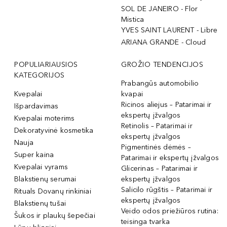
SOL DE JANEIRO - Flor
Mistica
YVES SAINT LAURENT - Libre
ARIANA GRANDE - Cloud
POPULIARIAUSIOS
GROŽIO TENDENCIJOS
KATEGORIJOS
Prabangūs automobilio
Kvepalai
kvapai
Ricinos aliejus – Patarimai ir
Išpardavimas
ekspertų įžvalgos
Kvepalai moterims
Retinolis – Patarimai ir
Dekoratyvinė kosmetika
ekspertų įžvalgos
Nauja
Pigmentinės dėmės –
Super kaina
Patarimai ir ekspertų įžvalgos
Kvepalai vyrams
Glicerinas – Patarimai ir
Blakstienų serumai
ekspertų įžvalgos
Salicilo rūgštis – Patarimai ir
Rituals Dovanų rinkiniai
ekspertų įžvalgos
Blakstienų tušai
Veido odos priežiūros rutina:
Šukos ir plaukų šepečiai
teisinga tvarka