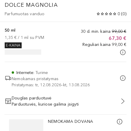
DOLCE
MAGNOLIA
Parfumuotas vanduo
0
(
0
)
50 ml
30 d. min. kaina
99,00 €
1,35 €
 / 
1
ml
su PVM
67,30 €
Reguliari kaina
99,00 €
E-KAINA
Internete
:
Turime
Nemokamas pristatymas
Pristatymas: tr, 12.08.2026–kt, 13.08.2026
Douglas parduotuvė
Parduotuvės, kuriose galima įsigyti
PRIDĖTI Į KREPŠELĮ
Praleisti slankiklį
NEMOKAMA DOVANA