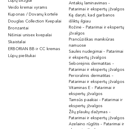
Lūpų blizgiai
Antakių laminavimas –
Veido kremai vyrams
Patarimai ir ekspertų įžvalgos
Kuponas / Dovanų kortelė
Ką daryti, kad garbanos
Douglas Collection Kvepalai
išliktų ilgiau
Rožinė – Patarimai ir ekspertų
Bronzantai
įžvalgos
Nišiniai unisex kvepalai
Prancūziškas manikiūras
Skaistalai
namuose
ERBORIAN BB ir CC kremas
Saulės nudegimai – Patarimai
Lūpų pieštukai
ir ekspertų įžvalgos
Seborėjinis dermatitas –
Patarimai ir ekspertų įžvalgos
Perioralinis dermatitas –
Patarimai ir ekspertų įžvalgos
Vitaminas E – Patarimai ir
ekspertų įžvalgos
Tamsūs paakiai – Patarimai ir
ekspertų įžvalgos
Žilų plaukų dažymas –
Patarimai ir ekspertų įžvalgos
Azelaino rūgštis – Patarimai ir