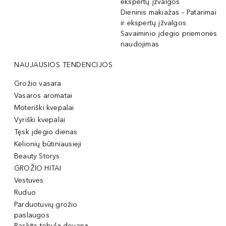
ekspertų įžvalgos
Dieninis makiažas – Patarimai
ir ekspertų įžvalgos
Savaiminio įdegio priemonės
naudojimas
NAUJAUSIOS TENDENCIJOS
Grožio vasara
Vasaros aromatai
Moteriški kvepalai
Vyriški kvepalai
Tęsk įdegio dienas
Kelionių būtiniausieji
Beauty Storys
GROŽIO HITAI
Vestuvės
Ruduo
Parduotuvių grožio
paslaugos
Raskite tobulą dovaną