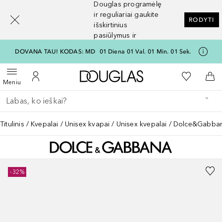
Douglas programėlę
[navigation.slideout.screenreader]
ir reguliariai gaukite
RODYTI
išskirtinius
pasiūlymus ir
nuolaidas
DOVANA TAU! KODAS: MD
01
Diena
01
Val.
01
Min.
01
Sek.
Į Douglas pagrindinį pu
Į mano nor
Atidaryti meniu
Į mano paskyrą
Į kr
Meniu
Grįžk atgal
Vykdykite paiešką
Titulinis
Kvepalai
Unisex kvapai
Unisex kvepalai
Dolce&Gabban
-32%