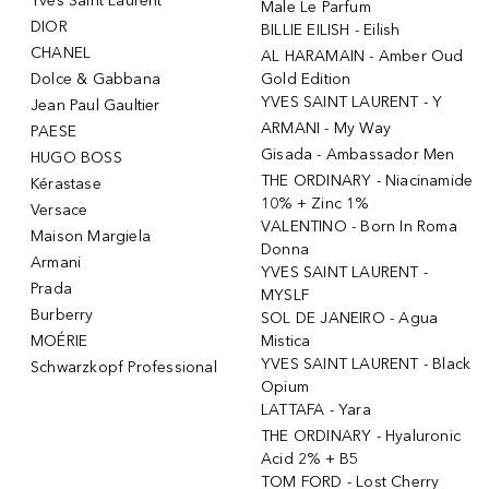
Yves Saint Laurent
Male Le Parfum
DIOR
BILLIE EILISH - Eilish
CHANEL
AL HARAMAIN - Amber Oud
Dolce & Gabbana
Gold Edition
YVES SAINT LAURENT - Y
Jean Paul Gaultier
ARMANI - My Way
PAESE
Gisada - Ambassador Men
HUGO BOSS
THE ORDINARY - Niacinamide
Kérastase
10% + Zinc 1%
Versace
VALENTINO - Born In Roma
Maison Margiela
Donna
Armani
YVES SAINT LAURENT -
Prada
MYSLF
Burberry
SOL DE JANEIRO - Agua
MOÉRIE
Mistica
YVES SAINT LAURENT - Black
Schwarzkopf Professional
Opium
LATTAFA - Yara
THE ORDINARY - Hyaluronic
Acid 2% + B5
TOM FORD - Lost Cherry