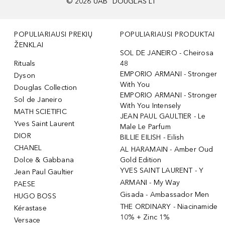
©
2026
UAB "DOUGLAS LT"
POPULIARIAUSI PREKIŲ
POPULIARIAUSI PRODUKTAI
ŽENKLAI
SOL DE JANEIRO - Cheirosa
Rituals
48
EMPORIO ARMANI - Stronger
Dyson
With You
Douglas Collection
EMPORIO ARMANI - Stronger
Sol de Janeiro
With You Intensely
MATH SCIETIFIC
JEAN PAUL GAULTIER - Le
Yves Saint Laurent
Male Le Parfum
DIOR
BILLIE EILISH - Eilish
CHANEL
AL HARAMAIN - Amber Oud
Dolce & Gabbana
Gold Edition
YVES SAINT LAURENT - Y
Jean Paul Gaultier
ARMANI - My Way
PAESE
Gisada - Ambassador Men
HUGO BOSS
THE ORDINARY - Niacinamide
Kérastase
10% + Zinc 1%
Versace