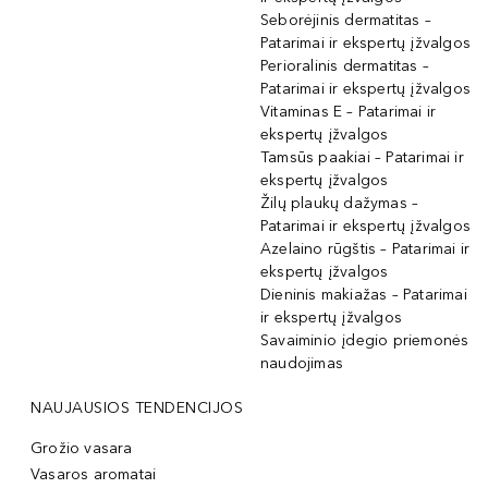
Seborėjinis dermatitas –
Patarimai ir ekspertų įžvalgos
Perioralinis dermatitas –
Patarimai ir ekspertų įžvalgos
Vitaminas E – Patarimai ir
ekspertų įžvalgos
Tamsūs paakiai – Patarimai ir
ekspertų įžvalgos
Žilų plaukų dažymas –
Patarimai ir ekspertų įžvalgos
Azelaino rūgštis – Patarimai ir
ekspertų įžvalgos
Dieninis makiažas – Patarimai
ir ekspertų įžvalgos
Savaiminio įdegio priemonės
naudojimas
NAUJAUSIOS TENDENCIJOS
Grožio vasara
Vasaros aromatai