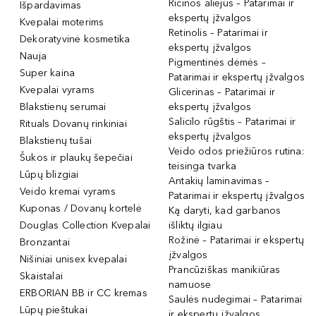
Ricinos aliejus – Patarimai ir
Išpardavimas
ekspertų įžvalgos
Kvepalai moterims
Retinolis – Patarimai ir
Dekoratyvinė kosmetika
ekspertų įžvalgos
Nauja
Pigmentinės dėmės –
Super kaina
Patarimai ir ekspertų įžvalgos
Kvepalai vyrams
Glicerinas – Patarimai ir
Blakstienų serumai
ekspertų įžvalgos
Salicilo rūgštis – Patarimai ir
Rituals Dovanų rinkiniai
ekspertų įžvalgos
Blakstienų tušai
Veido odos priežiūros rutina:
Šukos ir plaukų šepečiai
teisinga tvarka
Lūpų blizgiai
Antakių laminavimas –
Veido kremai vyrams
Patarimai ir ekspertų įžvalgos
Kuponas / Dovanų kortelė
Ką daryti, kad garbanos
Douglas Collection Kvepalai
išliktų ilgiau
Rožinė – Patarimai ir ekspertų
Bronzantai
įžvalgos
Nišiniai unisex kvepalai
Prancūziškas manikiūras
Skaistalai
namuose
ERBORIAN BB ir CC kremas
Saulės nudegimai – Patarimai
Lūpų pieštukai
ir ekspertų įžvalgos