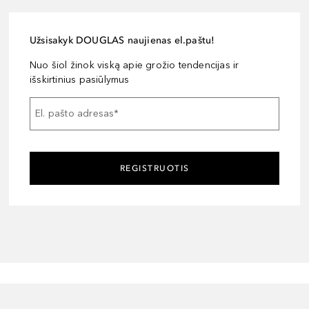
Užsisakyk DOUGLAS naujienas el.paštu!
Nuo šiol žinok viską apie grožio tendencijas ir
išskirtinius pasiūlymus
El. pašto adresas
*
REGISTRUOTIS