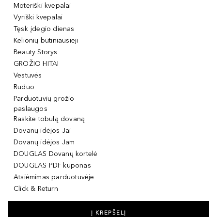
Moteriški kvepalai
Vyriški kvepalai
Tęsk įdegio dienas
Kelionių būtiniausieji
Beauty Storys
GROŽIO HITAI
Vestuvės
Ruduo
Parduotuvių grožio
paslaugos
Raskite tobulą dovaną
Dovanų idėjos Jai
Dovanų idėjos Jam
DOUGLAS Dovanų kortelė
DOUGLAS PDF kuponas
Atsiėmimas parduotuvėje
Click & Return
DOUGLAS Grožio Kortelė
DOUGLAS Mobilioji
Į KREPŠELĮ