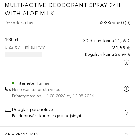
MULTI-ACTIVE DEODORANT SPRAY 24H
WITH ALOE MILK
Dezodorantas
0
(
0
)
100 ml
30 d. min. kaina
21,59 €
0,22 €
 / 
1
ml
su PVM
21,59 €
Reguliari kaina
26,99 €
Internete
:
Turime
Nemokamas pristatymas
Pristatymas: an, 11.08.2026–tr, 12.08.2026
Douglas parduotuvė
Parduotuvės, kuriose galima įsigyti
PRIDĖTI Į KREPŠELĮ
APIE PRODUKTĄ