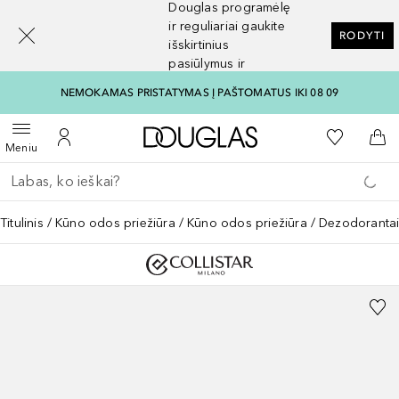
Douglas programėlę
[navigation.slideout.screenreader]
ir reguliariai gaukite
RODYTI
išskirtinius
pasiūlymus ir
nuolaidas
NEMOKAMAS PRISTATYMAS Į PAŠTOMATUS IKI 08 09
Į Douglas pagrindinį pu
Į mano nor
Atidaryti meniu
Į mano paskyrą
Į kr
Meniu
Grįžk atgal
Vykdykite paiešką
Titulinis
Kūno odos priežiūra
Kūno odos priežiūra
Dezodoranta