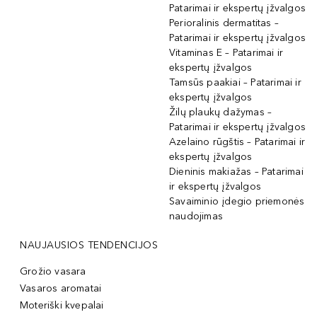
Patarimai ir ekspertų įžvalgos
Perioralinis dermatitas –
Patarimai ir ekspertų įžvalgos
Vitaminas E – Patarimai ir
ekspertų įžvalgos
Tamsūs paakiai – Patarimai ir
ekspertų įžvalgos
Žilų plaukų dažymas –
Patarimai ir ekspertų įžvalgos
Azelaino rūgštis – Patarimai ir
ekspertų įžvalgos
Dieninis makiažas – Patarimai
ir ekspertų įžvalgos
Savaiminio įdegio priemonės
naudojimas
NAUJAUSIOS TENDENCIJOS
Grožio vasara
Vasaros aromatai
Moteriški kvepalai