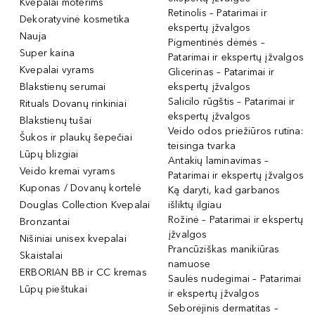
Kvepalai moterims
Retinolis – Patarimai ir
Dekoratyvinė kosmetika
ekspertų įžvalgos
Nauja
Pigmentinės dėmės –
Super kaina
Patarimai ir ekspertų įžvalgos
Kvepalai vyrams
Glicerinas – Patarimai ir
Blakstienų serumai
ekspertų įžvalgos
Salicilo rūgštis – Patarimai ir
Rituals Dovanų rinkiniai
ekspertų įžvalgos
Blakstienų tušai
Veido odos priežiūros rutina:
Šukos ir plaukų šepečiai
teisinga tvarka
Lūpų blizgiai
Antakių laminavimas –
Veido kremai vyrams
Patarimai ir ekspertų įžvalgos
Kuponas / Dovanų kortelė
Ką daryti, kad garbanos
Douglas Collection Kvepalai
išliktų ilgiau
Rožinė – Patarimai ir ekspertų
Bronzantai
įžvalgos
Nišiniai unisex kvepalai
Prancūziškas manikiūras
Skaistalai
namuose
ERBORIAN BB ir CC kremas
Saulės nudegimai – Patarimai
Lūpų pieštukai
ir ekspertų įžvalgos
Seborėjinis dermatitas –