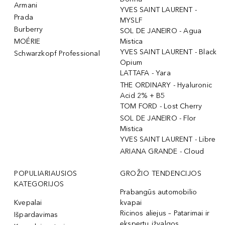
Armani
YVES SAINT LAURENT -
Prada
MYSLF
Burberry
SOL DE JANEIRO - Agua
MOÉRIE
Mistica
YVES SAINT LAURENT - Black
Schwarzkopf Professional
Opium
LATTAFA - Yara
THE ORDINARY - Hyaluronic
Acid 2% + B5
TOM FORD - Lost Cherry
SOL DE JANEIRO - Flor
Mistica
YVES SAINT LAURENT - Libre
ARIANA GRANDE - Cloud
POPULIARIAUSIOS
GROŽIO TENDENCIJOS
KATEGORIJOS
Prabangūs automobilio
Kvepalai
kvapai
Ricinos aliejus – Patarimai ir
Išpardavimas
ekspertų įžvalgos