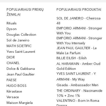
POPULIARIAUSI PREKIŲ
POPULIARIAUSI PRODUKTAI
ŽENKLAI
SOL DE JANEIRO - Cheirosa
Rituals
48
EMPORIO ARMANI - Stronger
Dyson
With You
Douglas Collection
EMPORIO ARMANI - Stronger
Sol de Janeiro
With You Intensely
MATH SCIETIFIC
JEAN PAUL GAULTIER - Le
Yves Saint Laurent
Male Le Parfum
DIOR
BILLIE EILISH - Eilish
CHANEL
AL HARAMAIN - Amber Oud
Dolce & Gabbana
Gold Edition
YVES SAINT LAURENT - Y
Jean Paul Gaultier
ARMANI - My Way
PAESE
Gisada - Ambassador Men
HUGO BOSS
THE ORDINARY - Niacinamide
Kérastase
10% + Zinc 1%
Versace
VALENTINO - Born In Roma
Maison Margiela
Donna