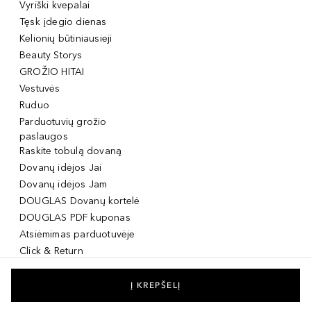
Vyriški kvepalai
Tęsk įdegio dienas
Kelionių būtiniausieji
Beauty Storys
GROŽIO HITAI
Vestuvės
Ruduo
Parduotuvių grožio
paslaugos
Raskite tobulą dovaną
Dovanų idėjos Jai
Dovanų idėjos Jam
DOUGLAS Dovanų kortelė
DOUGLAS PDF kuponas
Atsiėmimas parduotuvėje
Click & Return
DOUGLAS Grožio Kortelė
DOUGLAS Mobilioji
Į KREPŠELĮ
programėlė