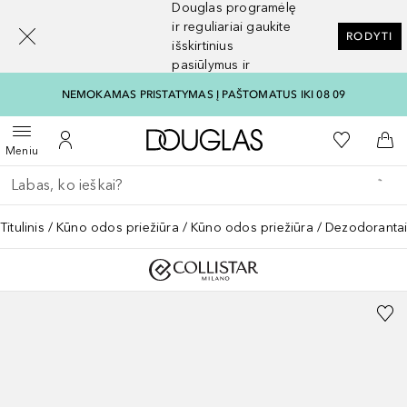
Douglas programėlę
[navigation.slideout.screenreader]
ir reguliariai gaukite
RODYTI
išskirtinius
pasiūlymus ir
nuolaidas
NEMOKAMAS PRISTATYMAS Į PAŠTOMATUS IKI 08 09
Į Douglas pagrindinį pu
Į mano nor
Atidaryti meniu
Į mano paskyrą
Į kr
Meniu
Grįžk atgal
Vykdykite paiešką
Titulinis
Kūno odos priežiūra
Kūno odos priežiūra
Dezodoranta