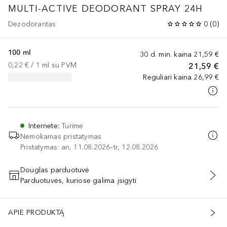
MULTI-ACTIVE DEODORANT SPRAY 24H
Dezodorantas
0
(
0
)
100 ml
30 d. min. kaina
21,59 €
0,22 €
 / 
1
ml
su PVM
21,59 €
Reguliari kaina
26,99 €
Internete
:
Turime
Nemokamas pristatymas
Pristatymas: an, 11.08.2026–tr, 12.08.2026
Douglas parduotuvė
Parduotuvės, kuriose galima įsigyti
PRIDĖTI Į KREPŠELĮ
APIE PRODUKTĄ