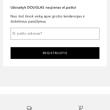
Užsisakyk DOUGLAS naujienas el.paštu!
Nuo šiol žinok viską apie grožio tendencijas ir
išskirtinius pasiūlymus
El. pašto adresas
*
REGISTRUOTIS