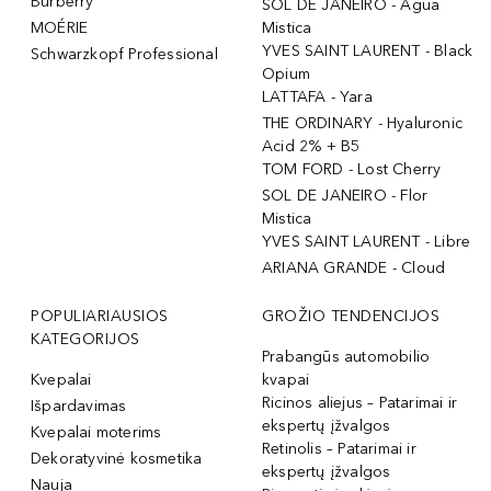
Burberry
SOL DE JANEIRO - Agua
MOÉRIE
Mistica
YVES SAINT LAURENT - Black
Schwarzkopf Professional
Opium
LATTAFA - Yara
THE ORDINARY - Hyaluronic
Acid 2% + B5
TOM FORD - Lost Cherry
SOL DE JANEIRO - Flor
Mistica
YVES SAINT LAURENT - Libre
ARIANA GRANDE - Cloud
POPULIARIAUSIOS
GROŽIO TENDENCIJOS
KATEGORIJOS
Prabangūs automobilio
Kvepalai
kvapai
Ricinos aliejus – Patarimai ir
Išpardavimas
ekspertų įžvalgos
Kvepalai moterims
Retinolis – Patarimai ir
Dekoratyvinė kosmetika
ekspertų įžvalgos
Nauja