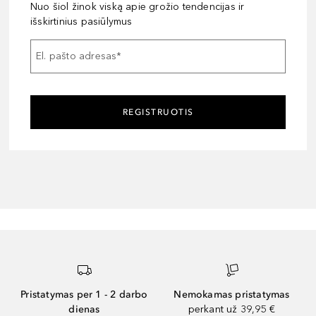
Nuo šiol žinok viską apie grožio tendencijas ir
išskirtinius pasiūlymus
El. pašto adresas
*
REGISTRUOTIS
Pristatymas per 1 - 2 darbo
Nemokamas pristatymas
dienas
perkant už 39,95 €