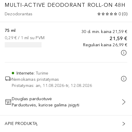
MULTI-ACTIVE DEODORANT ROLL-ON 48H
Dezodorantas
0
(
0
)
75 ml
30 d. min. kaina
21,59 €
0,29 €
 / 
1
ml
su PVM
21,59 €
Reguliari kaina
26,99 €
Internete
:
Turime
Nemokamas pristatymas
Pristatymas: an, 11.08.2026–tr, 12.08.2026
Douglas parduotuvė
Parduotuvės, kuriose galima įsigyti
PRIDĖTI Į KREPŠELĮ
APIE PRODUKTĄ