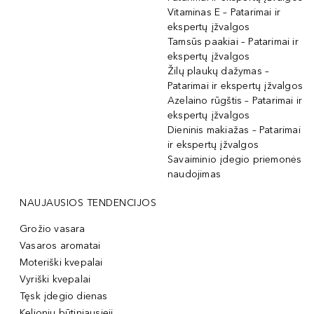
Vitaminas E – Patarimai ir
ekspertų įžvalgos
Tamsūs paakiai – Patarimai ir
ekspertų įžvalgos
Žilų plaukų dažymas –
Patarimai ir ekspertų įžvalgos
Azelaino rūgštis – Patarimai ir
ekspertų įžvalgos
Dieninis makiažas – Patarimai
ir ekspertų įžvalgos
Savaiminio įdegio priemonės
naudojimas
NAUJAUSIOS TENDENCIJOS
Grožio vasara
Vasaros aromatai
Moteriški kvepalai
Vyriški kvepalai
Tęsk įdegio dienas
Kelionių būtiniausieji