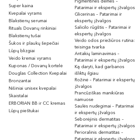
Pigmentinės dėmės –
Super kaina
Patarimai ir ekspertų įžvalgos
Kvepalai vyrams
Glicerinas – Patarimai ir
Blakstienų serumai
ekspertų įžvalgos
Salicilo rūgštis – Patarimai ir
Rituals Dovanų rinkiniai
ekspertų įžvalgos
Blakstienų tušai
Veido odos priežiūros rutina:
Šukos ir plaukų šepečiai
teisinga tvarka
Lūpų blizgiai
Antakių laminavimas –
Veido kremai vyrams
Patarimai ir ekspertų įžvalgos
Kuponas / Dovanų kortelė
Ką daryti, kad garbanos
Douglas Collection Kvepalai
išliktų ilgiau
Rožinė – Patarimai ir ekspertų
Bronzantai
įžvalgos
Nišiniai unisex kvepalai
Prancūziškas manikiūras
Skaistalai
namuose
ERBORIAN BB ir CC kremas
Saulės nudegimai – Patarimai
Lūpų pieštukai
ir ekspertų įžvalgos
Seborėjinis dermatitas –
Patarimai ir ekspertų įžvalgos
Perioralinis dermatitas –
Patarimai ir ekspertų įžvalgos