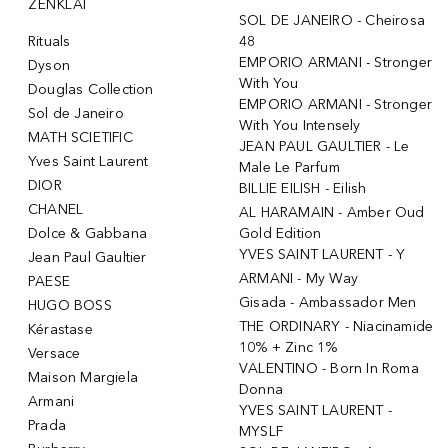
ŽENKLAI
SOL DE JANEIRO - Cheirosa
Rituals
48
EMPORIO ARMANI - Stronger
Dyson
With You
Douglas Collection
EMPORIO ARMANI - Stronger
Sol de Janeiro
With You Intensely
MATH SCIETIFIC
JEAN PAUL GAULTIER - Le
Yves Saint Laurent
Male Le Parfum
DIOR
BILLIE EILISH - Eilish
CHANEL
AL HARAMAIN - Amber Oud
Dolce & Gabbana
Gold Edition
YVES SAINT LAURENT - Y
Jean Paul Gaultier
ARMANI - My Way
PAESE
Gisada - Ambassador Men
HUGO BOSS
THE ORDINARY - Niacinamide
Kérastase
10% + Zinc 1%
Versace
VALENTINO - Born In Roma
Maison Margiela
Donna
Armani
YVES SAINT LAURENT -
Prada
MYSLF