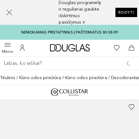
Douglas programėlę
[navigation.slideout.screenreader]
ir reguliariai gaukite
RODYTI
išskirtinius
pasiūlymus ir
nuolaidas
NEMOKAMAS PRISTATYMAS Į PAŠTOMATUS IKI 08 09
Į Douglas pagrindinį pu
Į mano nor
Atidaryti meniu
Į mano paskyrą
Į kr
Meniu
Grįžk atgal
Vykdykite paiešką
Titulinis
Kūno odos priežiūra
Kūno odos priežiūra
Dezodoranta