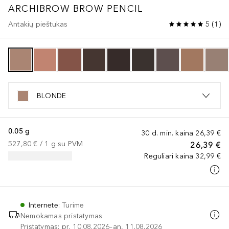
ARCHIBROW BROW PENCIL
Antakių pieštukas
5
(
1
)
BLONDE
0.05 g
30 d. min. kaina
26,39 €
527,80 €
 / 
1
g
su PVM
26,39 €
Reguliari kaina
32,99 €
Internete
:
Turime
Nemokamas pristatymas
Pristatymas: pr, 10.08.2026–an, 11.08.2026