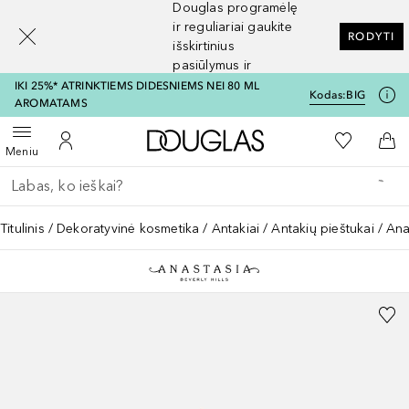
Douglas programėlę
[navigation.slideout.screenreader]
ir reguliariai gaukite
RODYTI
išskirtinius
pasiūlymus ir
nuolaidas
IKI 25%* ATRINKTIEMS DIDESNIEMS NEI 80 ML
Kodas:
BIG
AROMATAMS
Į Douglas pagrindinį pu
Į mano nor
Atidaryti meniu
Į mano paskyrą
Į kr
Meniu
Grįžk atgal
Vykdykite paiešką
Titulinis
Dekoratyvinė kosmetika
Antakiai
Antakių pieštukai
Ana