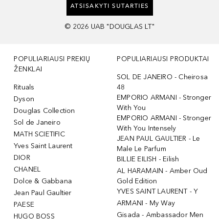
ATSISAKYTI SUTARTIES
©
2026
UAB "DOUGLAS LT"
POPULIARIAUSI PREKIŲ
POPULIARIAUSI PRODUKTAI
ŽENKLAI
SOL DE JANEIRO - Cheirosa
Rituals
48
EMPORIO ARMANI - Stronger
Dyson
With You
Douglas Collection
EMPORIO ARMANI - Stronger
Sol de Janeiro
With You Intensely
MATH SCIETIFIC
JEAN PAUL GAULTIER - Le
Yves Saint Laurent
Male Le Parfum
DIOR
BILLIE EILISH - Eilish
CHANEL
AL HARAMAIN - Amber Oud
Dolce & Gabbana
Gold Edition
YVES SAINT LAURENT - Y
Jean Paul Gaultier
ARMANI - My Way
PAESE
Gisada - Ambassador Men
HUGO BOSS