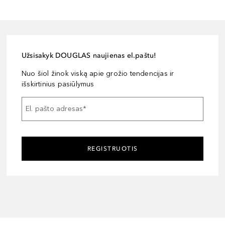
Užsisakyk DOUGLAS naujienas el.paštu!
Nuo šiol žinok viską apie grožio tendencijas ir
išskirtinius pasiūlymus
El. pašto adresas
*
REGISTRUOTIS