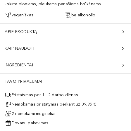
skirta ploniems, plaukams panašiems brūkšnams
veganiškas
be alkoholio
APIE PRODUKTĄ
KAIP NAUDOTI
INGREDIENTAI
TAVO PRIVALUMAI
tu atspalviuREKOMENDUOJAMI DERINIAI:• Brow Powder Duo• Brow Wiz®• 
Pristatymas per 1 - 2 darbo dienas
Nemokamas pristatymas perkant už 39,95 €
2 nemokami mėginėliai
Dovanų pakavimas