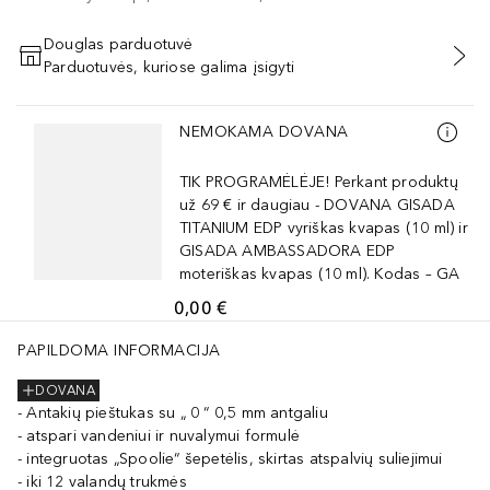
Douglas parduotuvė
Parduotuvės, kuriose galima įsigyti
PRIDĖTI Į KREPŠELĮ
Praleisti slankiklį
NEMOKAMA DOVANA
TIK PROGRAMĖLĖJE! Perkant produktų
už 69 € ir daugiau - DOVANA GISADA
TITANIUM EDP vyriškas kvapas (10 ml) ir
GISADA AMBASSADORA EDP
moteriškas kvapas (10 ml). Kodas – GA
0,00 €
PAPILDOMA INFORMACIJA
DOVANA
Antakių pieštukas su „ 0 “ 0,5 mm antgaliu
atspari vandeniui ir nuvalymui formulė
integruotas „Spoolie“ šepetėlis, skirtas atspalvių suliejimui
iki 12 valandų trukmės