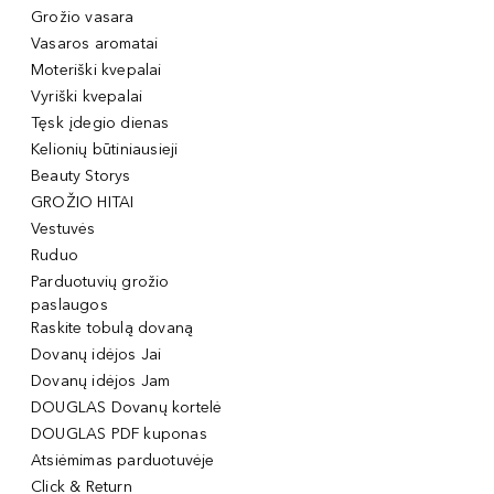
Grožio vasara
Vasaros aromatai
Moteriški kvepalai
Vyriški kvepalai
Tęsk įdegio dienas
Kelionių būtiniausieji
Beauty Storys
GROŽIO HITAI
Vestuvės
Ruduo
Parduotuvių grožio
paslaugos
Raskite tobulą dovaną
Dovanų idėjos Jai
Dovanų idėjos Jam
DOUGLAS Dovanų kortelė
DOUGLAS PDF kuponas
Atsiėmimas parduotuvėje
Click & Return