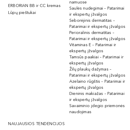
namuose
ERBORIAN BB ir CC kremas
Saulės nudegimai – Patarimai
Lūpų pieštukai
ir ekspertų įžvalgos
Seborėjinis dermatitas –
Patarimai ir ekspertų įžvalgos
Perioralinis dermatitas –
Patarimai ir ekspertų įžvalgos
Vitaminas E – Patarimai ir
ekspertų įžvalgos
Tamsūs paakiai – Patarimai ir
ekspertų įžvalgos
Žilų plaukų dažymas –
Patarimai ir ekspertų įžvalgos
Azelaino rūgštis – Patarimai ir
ekspertų įžvalgos
Dieninis makiažas – Patarimai
ir ekspertų įžvalgos
Savaiminio įdegio priemonės
naudojimas
NAUJAUSIOS TENDENCIJOS