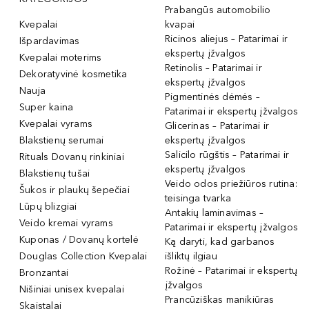
Prabangūs automobilio
Kvepalai
kvapai
Ricinos aliejus – Patarimai ir
Išpardavimas
ekspertų įžvalgos
Kvepalai moterims
Retinolis – Patarimai ir
Dekoratyvinė kosmetika
ekspertų įžvalgos
Nauja
Pigmentinės dėmės –
Super kaina
Patarimai ir ekspertų įžvalgos
Kvepalai vyrams
Glicerinas – Patarimai ir
Blakstienų serumai
ekspertų įžvalgos
Salicilo rūgštis – Patarimai ir
Rituals Dovanų rinkiniai
ekspertų įžvalgos
Blakstienų tušai
Veido odos priežiūros rutina:
Šukos ir plaukų šepečiai
teisinga tvarka
Lūpų blizgiai
Antakių laminavimas –
Veido kremai vyrams
Patarimai ir ekspertų įžvalgos
Kuponas / Dovanų kortelė
Ką daryti, kad garbanos
Douglas Collection Kvepalai
išliktų ilgiau
Rožinė – Patarimai ir ekspertų
Bronzantai
įžvalgos
Nišiniai unisex kvepalai
Prancūziškas manikiūras
Skaistalai