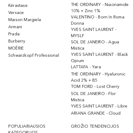
THE ORDINARY - Niacinamide
Kérastase
10% + Zinc 1%
Versace
VALENTINO - Born In Roma
Maison Margiela
Donna
Armani
YVES SAINT LAURENT -
Prada
MYSLF
Burberry
SOL DE JANEIRO - Agua
MOÉRIE
Mistica
YVES SAINT LAURENT - Black
Schwarzkopf Professional
Opium
LATTAFA - Yara
THE ORDINARY - Hyaluronic
Acid 2% + B5
TOM FORD - Lost Cherry
SOL DE JANEIRO - Flor
Mistica
YVES SAINT LAURENT - Libre
ARIANA GRANDE - Cloud
POPULIARIAUSIOS
GROŽIO TENDENCIJOS
KATEGORIJOS