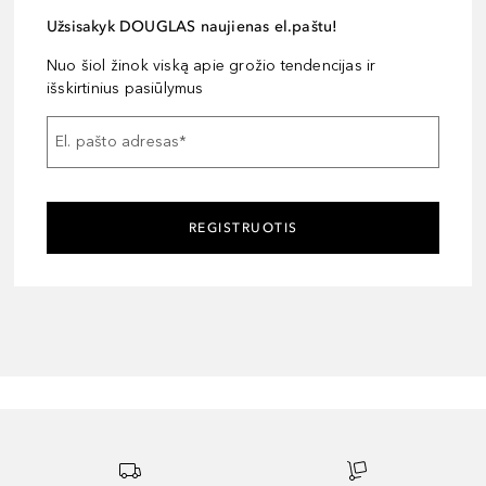
Užsisakyk DOUGLAS naujienas el.paštu!
Nuo šiol žinok viską apie grožio tendencijas ir
išskirtinius pasiūlymus
El. pašto adresas
*
REGISTRUOTIS