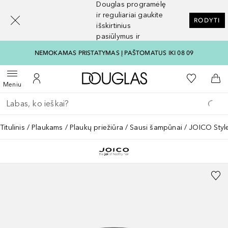
Douglas programėlę
[navigation.slideout.screenreader]
ir reguliariai gaukite
RODYTI
išskirtinius
pasiūlymus ir
nuolaidas
NEMOKAMAS PRISTATYMAS Į PAŠTOMATUS IKI 08 09
Į Douglas pagrindinį pu
Į mano nor
Atidaryti meniu
Į mano paskyrą
Į kr
Meniu
Grįžk atgal
Vykdykite paiešką
Titulinis
Plaukams
Plaukų priežiūra
Sausi šampūnai
JOICO Styl