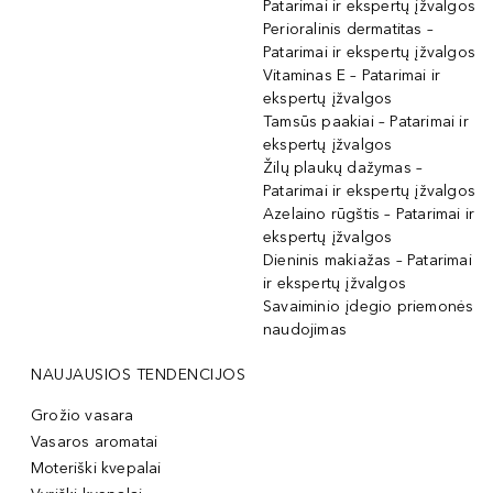
Patarimai ir ekspertų įžvalgos
Perioralinis dermatitas –
Patarimai ir ekspertų įžvalgos
Vitaminas E – Patarimai ir
ekspertų įžvalgos
Tamsūs paakiai – Patarimai ir
ekspertų įžvalgos
Žilų plaukų dažymas –
Patarimai ir ekspertų įžvalgos
Azelaino rūgštis – Patarimai ir
ekspertų įžvalgos
Dieninis makiažas – Patarimai
ir ekspertų įžvalgos
Savaiminio įdegio priemonės
naudojimas
NAUJAUSIOS TENDENCIJOS
Grožio vasara
Vasaros aromatai
Moteriški kvepalai