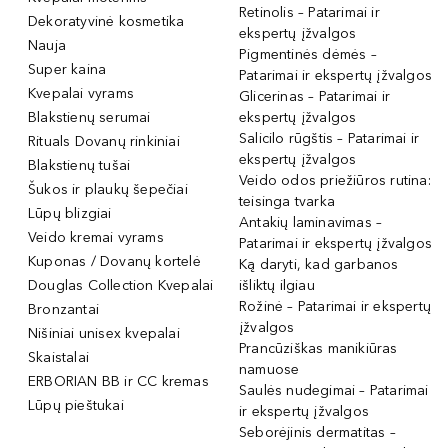
Retinolis – Patarimai ir
Dekoratyvinė kosmetika
ekspertų įžvalgos
Nauja
Pigmentinės dėmės –
Super kaina
Patarimai ir ekspertų įžvalgos
Kvepalai vyrams
Glicerinas – Patarimai ir
Blakstienų serumai
ekspertų įžvalgos
Salicilo rūgštis – Patarimai ir
Rituals Dovanų rinkiniai
ekspertų įžvalgos
Blakstienų tušai
Veido odos priežiūros rutina:
Šukos ir plaukų šepečiai
teisinga tvarka
Lūpų blizgiai
Antakių laminavimas –
Veido kremai vyrams
Patarimai ir ekspertų įžvalgos
Kuponas / Dovanų kortelė
Ką daryti, kad garbanos
Douglas Collection Kvepalai
išliktų ilgiau
Rožinė – Patarimai ir ekspertų
Bronzantai
įžvalgos
Nišiniai unisex kvepalai
Prancūziškas manikiūras
Skaistalai
namuose
ERBORIAN BB ir CC kremas
Saulės nudegimai – Patarimai
Lūpų pieštukai
ir ekspertų įžvalgos
Seborėjinis dermatitas –