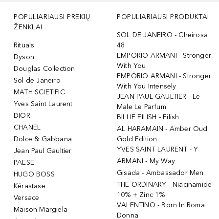
POPULIARIAUSI PREKIŲ
POPULIARIAUSI PRODUKTAI
ŽENKLAI
SOL DE JANEIRO - Cheirosa
Rituals
48
EMPORIO ARMANI - Stronger
Dyson
With You
Douglas Collection
EMPORIO ARMANI - Stronger
Sol de Janeiro
With You Intensely
MATH SCIETIFIC
JEAN PAUL GAULTIER - Le
Yves Saint Laurent
Male Le Parfum
DIOR
BILLIE EILISH - Eilish
CHANEL
AL HARAMAIN - Amber Oud
Dolce & Gabbana
Gold Edition
YVES SAINT LAURENT - Y
Jean Paul Gaultier
ARMANI - My Way
PAESE
Gisada - Ambassador Men
HUGO BOSS
THE ORDINARY - Niacinamide
Kérastase
10% + Zinc 1%
Versace
VALENTINO - Born In Roma
Maison Margiela
Donna