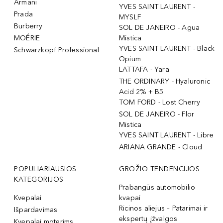
Armani
YVES SAINT LAURENT -
Prada
MYSLF
Burberry
SOL DE JANEIRO - Agua
MOÉRIE
Mistica
YVES SAINT LAURENT - Black
Schwarzkopf Professional
Opium
LATTAFA - Yara
THE ORDINARY - Hyaluronic
Acid 2% + B5
TOM FORD - Lost Cherry
SOL DE JANEIRO - Flor
Mistica
YVES SAINT LAURENT - Libre
ARIANA GRANDE - Cloud
POPULIARIAUSIOS
GROŽIO TENDENCIJOS
KATEGORIJOS
Prabangūs automobilio
Kvepalai
kvapai
Ricinos aliejus – Patarimai ir
Išpardavimas
ekspertų įžvalgos
Kvepalai moterims