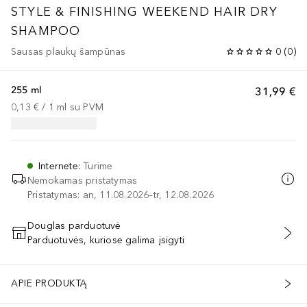
STYLE & FINISHING
WEEKEND HAIR DRY
SHAMPOO
Sausas plaukų šampūnas
0
(
0
)
255 ml
31,99 €
0,13 €
 / 
1
ml
su PVM
Internete
:
Turime
Nemokamas pristatymas
Pristatymas: an, 11.08.2026–tr, 12.08.2026
Douglas parduotuvė
Parduotuvės, kuriose galima įsigyti
PRIDĖTI Į KREPŠELĮ
APIE PRODUKTĄ