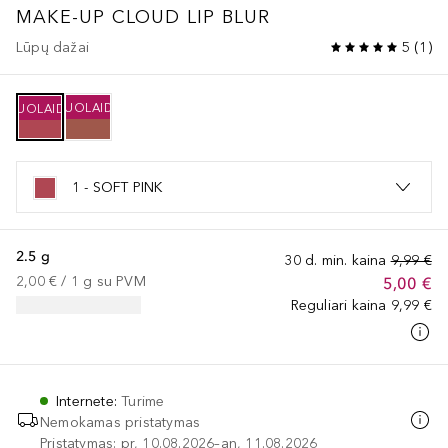
MAKE-UP
CLOUD LIP BLUR
Lūpų dažai
5
(
1
)
NUOLAIDA
NUOLAIDA
1 - SOFT PINK
2.5 g
30 d. min. kaina
9,99 €
2,00 €
 / 
1
g
su PVM
5,00 €
Reguliari kaina
9,99 €
Internete
:
Turime
Nemokamas pristatymas
Pristatymas: pr, 10.08.2026–an, 11.08.2026