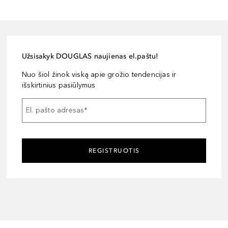
Užsisakyk DOUGLAS naujienas el.paštu!
Nuo šiol žinok viską apie grožio tendencijas ir
išskirtinius pasiūlymus
El. pašto adresas
*
REGISTRUOTIS