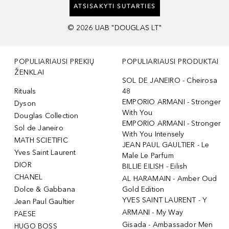
ATSISAKYTI SUTARTIES
©
2026
UAB "DOUGLAS LT"
POPULIARIAUSI PREKIŲ
POPULIARIAUSI PRODUKTAI
ŽENKLAI
SOL DE JANEIRO - Cheirosa
Rituals
48
EMPORIO ARMANI - Stronger
Dyson
With You
Douglas Collection
EMPORIO ARMANI - Stronger
Sol de Janeiro
With You Intensely
MATH SCIETIFIC
JEAN PAUL GAULTIER - Le
Yves Saint Laurent
Male Le Parfum
DIOR
BILLIE EILISH - Eilish
CHANEL
AL HARAMAIN - Amber Oud
Dolce & Gabbana
Gold Edition
YVES SAINT LAURENT - Y
Jean Paul Gaultier
ARMANI - My Way
PAESE
Gisada - Ambassador Men
HUGO BOSS