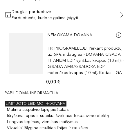
Douglas parduotuvė
Parduotuvės, kuriose galima įsigyti
PRIDĖTI Į KREPŠELĮ
Praleisti slankiklį
NEMOKAMA DOVANA
TIK PROGRAMĖLĖJE! Perkant produktų
už 69 € ir daugiau - DOVANA GISADA
TITANIUM EDP vyriškas kvapas (10 ml) ir
GISADA AMBASSADORA EDP
moteriškas kvapas (10 ml). Kodas – GA
0,00 €
PAPILDOMA INFORMACIJA
LIMITUOTO LEIDIMO
DOVANA
Matinio atspalvio lūpų pieštukas
Išryškina lūpas ir suteikia švelnaus fokusavimo efektą
Lengvas tepimas, vientisas maišymas
Vizualiai išlygina smulkias linijas ir raukšles