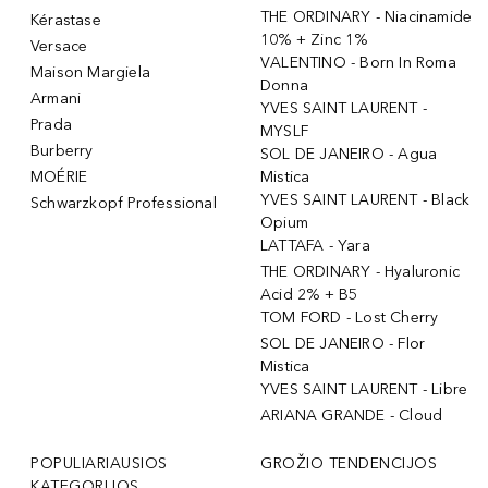
THE ORDINARY - Niacinamide
Kérastase
10% + Zinc 1%
Versace
VALENTINO - Born In Roma
Maison Margiela
Donna
Armani
YVES SAINT LAURENT -
Prada
MYSLF
Burberry
SOL DE JANEIRO - Agua
MOÉRIE
Mistica
YVES SAINT LAURENT - Black
Schwarzkopf Professional
Opium
LATTAFA - Yara
THE ORDINARY - Hyaluronic
Acid 2% + B5
TOM FORD - Lost Cherry
SOL DE JANEIRO - Flor
Mistica
YVES SAINT LAURENT - Libre
ARIANA GRANDE - Cloud
POPULIARIAUSIOS
GROŽIO TENDENCIJOS
KATEGORIJOS