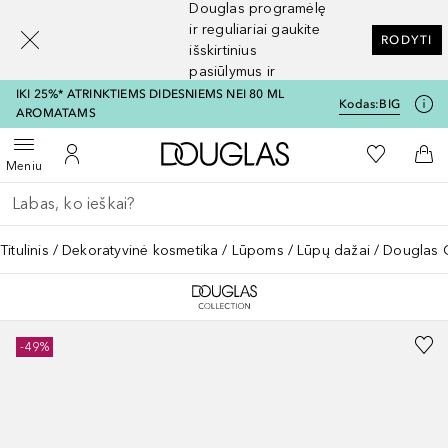
Douglas programėlę
[navigation.slideout.screenreader]
ir reguliariai gaukite
RODYTI
išskirtinius
pasiūlymus ir
nuolaidas
IKI 25%* ATRINKTIEMS DIDESNIEMS NEI 80 ML
Kodas:
BIG
AROMATAMS
Į Douglas pagrindinį pu
Į mano nor
Atidaryti meniu
Į mano paskyrą
Į kr
Meniu
Grįžk atgal
Vykdykite paiešką
Titulinis
Dekoratyvinė kosmetika
Lūpoms
Lūpų dažai
Douglas C
-49%