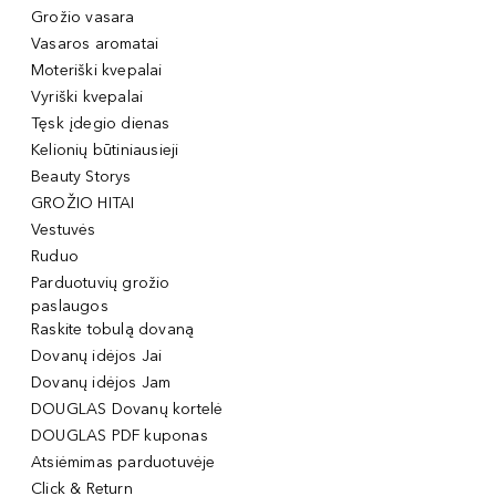
Grožio vasara
Vasaros aromatai
Moteriški kvepalai
Vyriški kvepalai
Tęsk įdegio dienas
Kelionių būtiniausieji
Beauty Storys
GROŽIO HITAI
Vestuvės
Ruduo
Parduotuvių grožio
paslaugos
Raskite tobulą dovaną
Dovanų idėjos Jai
Dovanų idėjos Jam
DOUGLAS Dovanų kortelė
DOUGLAS PDF kuponas
Atsiėmimas parduotuvėje
Click & Return