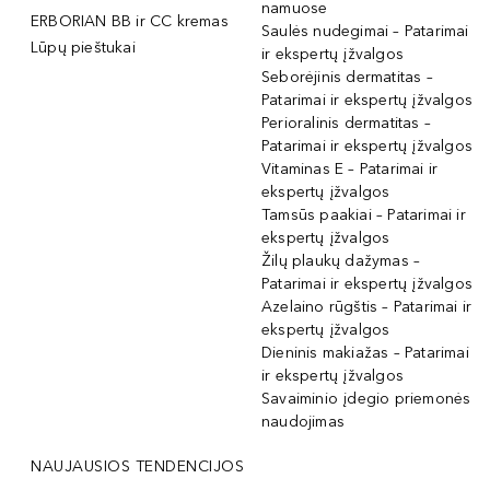
namuose
ERBORIAN BB ir CC kremas
Saulės nudegimai – Patarimai
Lūpų pieštukai
ir ekspertų įžvalgos
Seborėjinis dermatitas –
Patarimai ir ekspertų įžvalgos
Perioralinis dermatitas –
Patarimai ir ekspertų įžvalgos
Vitaminas E – Patarimai ir
ekspertų įžvalgos
Tamsūs paakiai – Patarimai ir
ekspertų įžvalgos
Žilų plaukų dažymas –
Patarimai ir ekspertų įžvalgos
Azelaino rūgštis – Patarimai ir
ekspertų įžvalgos
Dieninis makiažas – Patarimai
ir ekspertų įžvalgos
Savaiminio įdegio priemonės
naudojimas
NAUJAUSIOS TENDENCIJOS