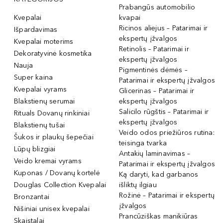
Prabangūs automobilio
Kvepalai
kvapai
Ricinos aliejus – Patarimai ir
Išpardavimas
ekspertų įžvalgos
Kvepalai moterims
Retinolis – Patarimai ir
Dekoratyvinė kosmetika
ekspertų įžvalgos
Nauja
Pigmentinės dėmės –
Super kaina
Patarimai ir ekspertų įžvalgos
Kvepalai vyrams
Glicerinas – Patarimai ir
Blakstienų serumai
ekspertų įžvalgos
Salicilo rūgštis – Patarimai ir
Rituals Dovanų rinkiniai
ekspertų įžvalgos
Blakstienų tušai
Veido odos priežiūros rutina:
Šukos ir plaukų šepečiai
teisinga tvarka
Lūpų blizgiai
Antakių laminavimas –
Veido kremai vyrams
Patarimai ir ekspertų įžvalgos
Kuponas / Dovanų kortelė
Ką daryti, kad garbanos
Douglas Collection Kvepalai
išliktų ilgiau
Rožinė – Patarimai ir ekspertų
Bronzantai
įžvalgos
Nišiniai unisex kvepalai
Prancūziškas manikiūras
Skaistalai