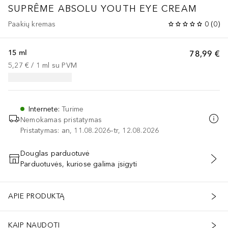
SUPRÊME ABSOLU
YOUTH EYE CREAM
Paakių kremas
0
(
0
)
15 ml
78,99 €
5,27 €
 / 
1
ml
su PVM
Internete
:
Turime
Nemokamas pristatymas
Pristatymas: an, 11.08.2026–tr, 12.08.2026
Douglas parduotuvė
Parduotuvės, kuriose galima įsigyti
PRIDĖTI Į KREPŠELĮ
APIE PRODUKTĄ
KAIP NAUDOTI