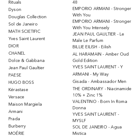
Rituals
48
EMPORIO ARMANI - Stronger
Dyson
With You
Douglas Collection
EMPORIO ARMANI - Stronger
Sol de Janeiro
With You Intensely
MATH SCIETIFIC
JEAN PAUL GAULTIER - Le
Yves Saint Laurent
Male Le Parfum
DIOR
BILLIE EILISH - Eilish
CHANEL
AL HARAMAIN - Amber Oud
Dolce & Gabbana
Gold Edition
YVES SAINT LAURENT - Y
Jean Paul Gaultier
ARMANI - My Way
PAESE
Gisada - Ambassador Men
HUGO BOSS
THE ORDINARY - Niacinamide
Kérastase
10% + Zinc 1%
Versace
VALENTINO - Born In Roma
Maison Margiela
Donna
Armani
YVES SAINT LAURENT -
Prada
MYSLF
Burberry
SOL DE JANEIRO - Agua
MOÉRIE
Mistica