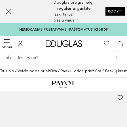
Douglas programėlę
[navigation.slideout.screenreader]
ir reguliariai gaukite
RODYTI
išskirtinius
pasiūlymus ir
nuolaidas
NEMOKAMAS PRISTATYMAS Į PAŠTOMATUS IKI 08 09
Į Douglas pagrindinį pu
Į mano nor
Atidaryti meniu
Į mano paskyrą
Į kr
Meniu
Grįžk atgal
Vykdykite paiešką
Titulinis
Veido odos priežiūra
Paakių odos priežiūra
Paakių kre