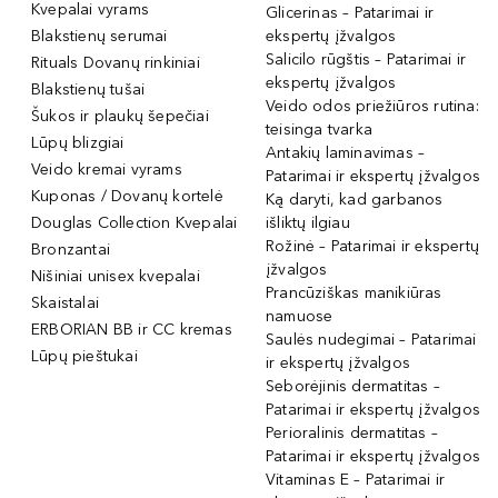
Kvepalai vyrams
Glicerinas – Patarimai ir
Blakstienų serumai
ekspertų įžvalgos
Salicilo rūgštis – Patarimai ir
Rituals Dovanų rinkiniai
ekspertų įžvalgos
Blakstienų tušai
Veido odos priežiūros rutina:
Šukos ir plaukų šepečiai
teisinga tvarka
Lūpų blizgiai
Antakių laminavimas –
Veido kremai vyrams
Patarimai ir ekspertų įžvalgos
Kuponas / Dovanų kortelė
Ką daryti, kad garbanos
Douglas Collection Kvepalai
išliktų ilgiau
Rožinė – Patarimai ir ekspertų
Bronzantai
įžvalgos
Nišiniai unisex kvepalai
Prancūziškas manikiūras
Skaistalai
namuose
ERBORIAN BB ir CC kremas
Saulės nudegimai – Patarimai
Lūpų pieštukai
ir ekspertų įžvalgos
Seborėjinis dermatitas –
Patarimai ir ekspertų įžvalgos
Perioralinis dermatitas –
Patarimai ir ekspertų įžvalgos
Vitaminas E – Patarimai ir