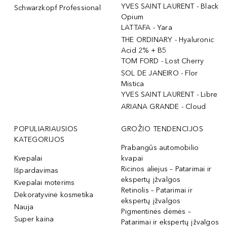
YVES SAINT LAURENT - Black
Schwarzkopf Professional
Opium
LATTAFA - Yara
THE ORDINARY - Hyaluronic
Acid 2% + B5
TOM FORD - Lost Cherry
SOL DE JANEIRO - Flor
Mistica
YVES SAINT LAURENT - Libre
ARIANA GRANDE - Cloud
POPULIARIAUSIOS
GROŽIO TENDENCIJOS
KATEGORIJOS
Prabangūs automobilio
Kvepalai
kvapai
Ricinos aliejus – Patarimai ir
Išpardavimas
ekspertų įžvalgos
Kvepalai moterims
Retinolis – Patarimai ir
Dekoratyvinė kosmetika
ekspertų įžvalgos
Nauja
Pigmentinės dėmės –
Super kaina
Patarimai ir ekspertų įžvalgos