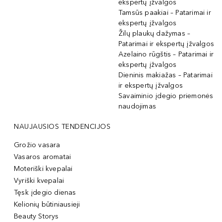
ekspertų įžvalgos
Tamsūs paakiai – Patarimai ir
ekspertų įžvalgos
Žilų plaukų dažymas –
Patarimai ir ekspertų įžvalgos
Azelaino rūgštis – Patarimai ir
ekspertų įžvalgos
Dieninis makiažas – Patarimai
ir ekspertų įžvalgos
Savaiminio įdegio priemonės
naudojimas
NAUJAUSIOS TENDENCIJOS
Grožio vasara
Vasaros aromatai
Moteriški kvepalai
Vyriški kvepalai
Tęsk įdegio dienas
Kelionių būtiniausieji
Beauty Storys