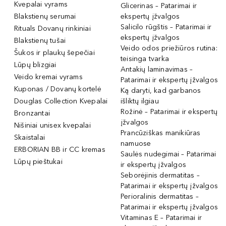
Kvepalai vyrams
Glicerinas – Patarimai ir
Blakstienų serumai
ekspertų įžvalgos
Salicilo rūgštis – Patarimai ir
Rituals Dovanų rinkiniai
ekspertų įžvalgos
Blakstienų tušai
Veido odos priežiūros rutina:
Šukos ir plaukų šepečiai
teisinga tvarka
Lūpų blizgiai
Antakių laminavimas –
Veido kremai vyrams
Patarimai ir ekspertų įžvalgos
Kuponas / Dovanų kortelė
Ką daryti, kad garbanos
Douglas Collection Kvepalai
išliktų ilgiau
Rožinė – Patarimai ir ekspertų
Bronzantai
įžvalgos
Nišiniai unisex kvepalai
Prancūziškas manikiūras
Skaistalai
namuose
ERBORIAN BB ir CC kremas
Saulės nudegimai – Patarimai
Lūpų pieštukai
ir ekspertų įžvalgos
Seborėjinis dermatitas –
Patarimai ir ekspertų įžvalgos
Perioralinis dermatitas –
Patarimai ir ekspertų įžvalgos
Vitaminas E – Patarimai ir