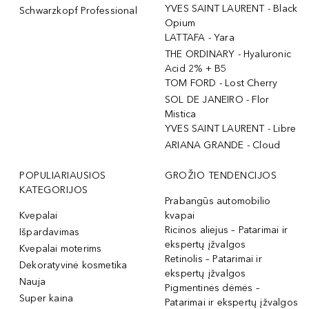
YVES SAINT LAURENT - Black
Schwarzkopf Professional
Opium
LATTAFA - Yara
THE ORDINARY - Hyaluronic
Acid 2% + B5
TOM FORD - Lost Cherry
SOL DE JANEIRO - Flor
Mistica
YVES SAINT LAURENT - Libre
ARIANA GRANDE - Cloud
POPULIARIAUSIOS
GROŽIO TENDENCIJOS
KATEGORIJOS
Prabangūs automobilio
Kvepalai
kvapai
Ricinos aliejus – Patarimai ir
Išpardavimas
ekspertų įžvalgos
Kvepalai moterims
Retinolis – Patarimai ir
Dekoratyvinė kosmetika
ekspertų įžvalgos
Nauja
Pigmentinės dėmės –
Super kaina
Patarimai ir ekspertų įžvalgos