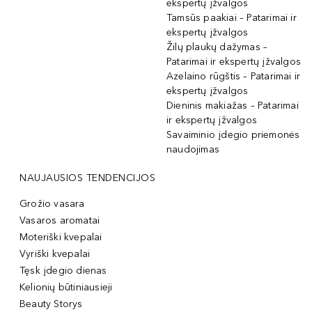
ekspertų įžvalgos
Tamsūs paakiai – Patarimai ir
ekspertų įžvalgos
Žilų plaukų dažymas –
Patarimai ir ekspertų įžvalgos
Azelaino rūgštis – Patarimai ir
ekspertų įžvalgos
Dieninis makiažas – Patarimai
ir ekspertų įžvalgos
Savaiminio įdegio priemonės
naudojimas
NAUJAUSIOS TENDENCIJOS
Grožio vasara
Vasaros aromatai
Moteriški kvepalai
Vyriški kvepalai
Tęsk įdegio dienas
Kelionių būtiniausieji
Beauty Storys