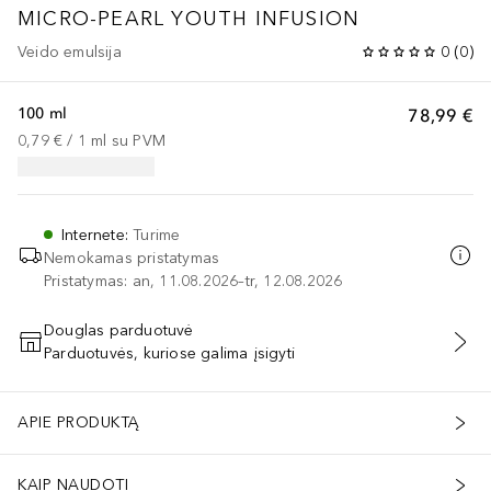
MICRO-PEARL YOUTH INFUSION
Veido emulsija
0
(
0
)
100 ml
78,99 €
0,79 €
 / 
1
ml
su PVM
Internete
:
Turime
Nemokamas pristatymas
Pristatymas: an, 11.08.2026–tr, 12.08.2026
Douglas parduotuvė
Parduotuvės, kuriose galima įsigyti
PRIDĖTI Į KREPŠELĮ
APIE PRODUKTĄ
KAIP NAUDOTI