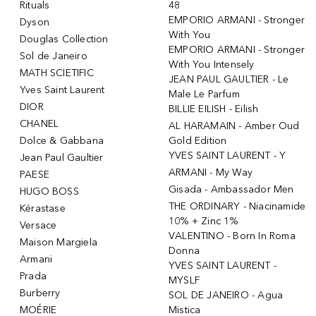
Rituals
48
EMPORIO ARMANI - Stronger
Dyson
With You
Douglas Collection
EMPORIO ARMANI - Stronger
Sol de Janeiro
With You Intensely
MATH SCIETIFIC
JEAN PAUL GAULTIER - Le
Yves Saint Laurent
Male Le Parfum
DIOR
BILLIE EILISH - Eilish
CHANEL
AL HARAMAIN - Amber Oud
Dolce & Gabbana
Gold Edition
YVES SAINT LAURENT - Y
Jean Paul Gaultier
ARMANI - My Way
PAESE
Gisada - Ambassador Men
HUGO BOSS
THE ORDINARY - Niacinamide
Kérastase
10% + Zinc 1%
Versace
VALENTINO - Born In Roma
Maison Margiela
Donna
Armani
YVES SAINT LAURENT -
Prada
MYSLF
Burberry
SOL DE JANEIRO - Agua
MOÉRIE
Mistica