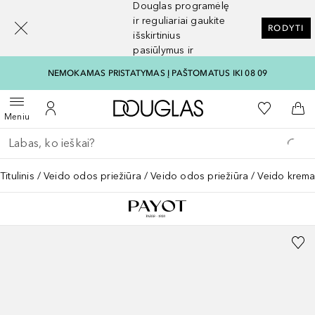
Douglas programėlę
[navigation.slideout.screenreader]
ir reguliariai gaukite
RODYTI
išskirtinius
pasiūlymus ir
nuolaidas
NEMOKAMAS PRISTATYMAS Į PAŠTOMATUS IKI 08 09
Į Douglas pagrindinį pu
Į mano nor
Atidaryti meniu
Į mano paskyrą
Į kr
Meniu
Grįžk atgal
Vykdykite paiešką
Titulinis
Veido odos priežiūra
Veido odos priežiūra
Veido krema