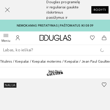
Douglas programėlę
[navigation.slideout.screenreader]
ir reguliariai gaukite
RODYTI
išskirtinius
pasiūlymus ir
nuolaidas
NEMOKAMAS PRISTATYMAS Į PAŠTOMATUS IKI 08 09
Į Douglas pagrindinį pu
Į mano nor
Atidaryti meniu
Į mano paskyrą
Į kr
Meniu
Grįžk atgal
Vykdykite paiešką
Titulinis
Kvepalai
Kvepalai moterims
Kvepalai
Jean Paul Gaultie
NAUJA