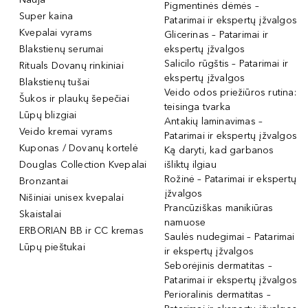
Pigmentinės dėmės –
Super kaina
Patarimai ir ekspertų įžvalgos
Kvepalai vyrams
Glicerinas – Patarimai ir
Blakstienų serumai
ekspertų įžvalgos
Salicilo rūgštis – Patarimai ir
Rituals Dovanų rinkiniai
ekspertų įžvalgos
Blakstienų tušai
Veido odos priežiūros rutina:
Šukos ir plaukų šepečiai
teisinga tvarka
Lūpų blizgiai
Antakių laminavimas –
Veido kremai vyrams
Patarimai ir ekspertų įžvalgos
Kuponas / Dovanų kortelė
Ką daryti, kad garbanos
Douglas Collection Kvepalai
išliktų ilgiau
Rožinė – Patarimai ir ekspertų
Bronzantai
įžvalgos
Nišiniai unisex kvepalai
Prancūziškas manikiūras
Skaistalai
namuose
ERBORIAN BB ir CC kremas
Saulės nudegimai – Patarimai
Lūpų pieštukai
ir ekspertų įžvalgos
Seborėjinis dermatitas –
Patarimai ir ekspertų įžvalgos
Perioralinis dermatitas –