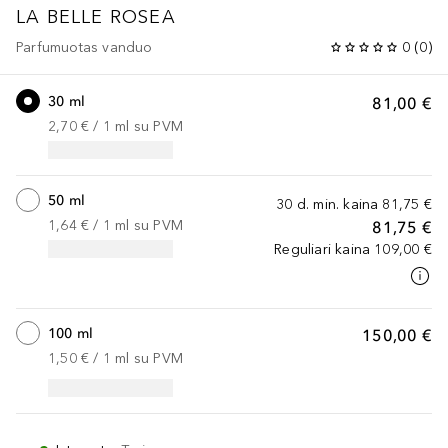
LA BELLE
ROSEA
Parfumuotas vanduo
0
(
0
)
30 ml
81,00 €
2,70 €
 / 
1
ml
su PVM
50 ml
30 d. min. kaina
81,75 €
1,64 €
 / 
1
ml
su PVM
81,75 €
Reguliari kaina
109,00 €
100 ml
150,00 €
1,50 €
 / 
1
ml
su PVM