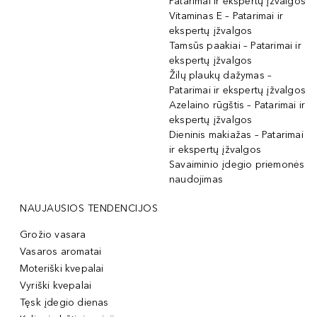
Patarimai ir ekspertų įžvalgos
Vitaminas E – Patarimai ir
ekspertų įžvalgos
Tamsūs paakiai – Patarimai ir
ekspertų įžvalgos
Žilų plaukų dažymas –
Patarimai ir ekspertų įžvalgos
Azelaino rūgštis – Patarimai ir
ekspertų įžvalgos
Dieninis makiažas – Patarimai
ir ekspertų įžvalgos
Savaiminio įdegio priemonės
naudojimas
NAUJAUSIOS TENDENCIJOS
Grožio vasara
Vasaros aromatai
Moteriški kvepalai
Vyriški kvepalai
Tęsk įdegio dienas