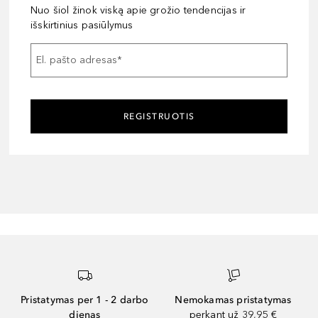
Nuo šiol žinok viską apie grožio tendencijas ir
išskirtinius pasiūlymus
El. pašto adresas
*
REGISTRUOTIS
Pristatymas per 1 - 2 darbo
Nemokamas pristatymas
dienas
perkant už 39,95 €