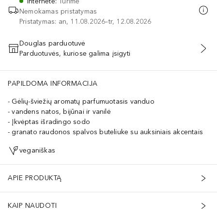
Internete
:
Turime
Nemokamas pristatymas
Pristatymas: an, 11.08.2026–tr, 12.08.2026
Douglas parduotuvė
Parduotuvės, kuriose galima įsigyti
PRIDĖTI Į KREPŠELĮ
PAPILDOMA INFORMACIJA
Gėlių-šviežių aromatų parfumuotasis vanduo
vandens natos, bijūnai ir vanilė
Įkvėptas išradingo sodo
granato raudonos spalvos buteliuke su auksiniais akcentais
veganiškas
APIE PRODUKTĄ
KAIP NAUDOTI