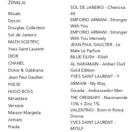
ŽENKLAI
SOL DE JANEIRO - Cheirosa
Rituals
48
EMPORIO ARMANI - Stronger
Dyson
With You
Douglas Collection
EMPORIO ARMANI - Stronger
Sol de Janeiro
With You Intensely
MATH SCIETIFIC
JEAN PAUL GAULTIER - Le
Yves Saint Laurent
Male Le Parfum
DIOR
BILLIE EILISH - Eilish
CHANEL
AL HARAMAIN - Amber Oud
Dolce & Gabbana
Gold Edition
YVES SAINT LAURENT - Y
Jean Paul Gaultier
ARMANI - My Way
PAESE
Gisada - Ambassador Men
HUGO BOSS
THE ORDINARY - Niacinamide
Kérastase
10% + Zinc 1%
Versace
VALENTINO - Born In Roma
Maison Margiela
Donna
Armani
YVES SAINT LAURENT -
Prada
MYSLF