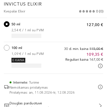
INVICTUS
ELIXIR
Kvepalai Elixir
0
(
0
)
50 ml
127,00 €
2,54 €
 / 
1
ml
su PVM
100 ml
30 d. min. kaina
115,00 €
1,09 €
 / 
1
ml
su PVM
109,35 €
Reguliari kaina
167,00 €
E-KAINA
Internete
:
Turime
Nemokamas pristatymas
Pristatymas: an, 11.08.2026–tr, 12.08.2026
Douglas parduotuvė