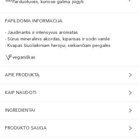
Parduotuvės, kuriose galima įsigyti
PRIDĖTI Į KREPŠELĮ
PAPILDOMA INFORMACIJA
Jaudinantis ir intensyvus aromatas
Sūrus mineralinis akordas, kiparisas ir sodri vanilė
Kvapas šiuolaikiniam herojui, siekiančiam pergalės
veganiškas
APIE PRODUKTĄ
KAIP NAUDOTI
INGREDIENTAI
PRODUKTO SAUGA