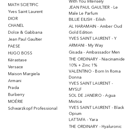
With You Intensely
MATH SCIETIFIC
JEAN PAUL GAULTIER - Le
Yves Saint Laurent
Male Le Parfum
DIOR
BILLIE EILISH - Eilish
CHANEL
AL HARAMAIN - Amber Oud
Dolce & Gabbana
Gold Edition
YVES SAINT LAURENT - Y
Jean Paul Gaultier
ARMANI - My Way
PAESE
Gisada - Ambassador Men
HUGO BOSS
THE ORDINARY - Niacinamide
Kérastase
10% + Zinc 1%
Versace
VALENTINO - Born In Roma
Maison Margiela
Donna
Armani
YVES SAINT LAURENT -
Prada
MYSLF
Burberry
SOL DE JANEIRO - Agua
MOÉRIE
Mistica
YVES SAINT LAURENT - Black
Schwarzkopf Professional
Opium
LATTAFA - Yara
THE ORDINARY - Hyaluronic