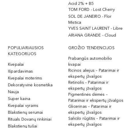
Acid 2% + B5
TOM FORD - Lost Cherry
SOL DE JANEIRO - Flor
Mistica
YVES SAINT LAURENT - Libre
ARIANA GRANDE - Cloud
POPULIARIAUSIOS
GROŽIO TENDENCIJOS
KATEGORIJOS
Prabangūs automobilio
Kvepalai
kvapai
Ricinos aliejus – Patarimai ir
Išpardavimas
ekspertų įžvalgos
Kvepalai moterims
Retinolis – Patarimai ir
Dekoratyvinė kosmetika
ekspertų įžvalgos
Nauja
Pigmentinės dėmės –
Super kaina
Patarimai ir ekspertų įžvalgos
Kvepalai vyrams
Glicerinas – Patarimai ir
Blakstienų serumai
ekspertų įžvalgos
Salicilo rūgštis – Patarimai ir
Rituals Dovanų rinkiniai
ekspertų įžvalgos
Blakstienų tušai