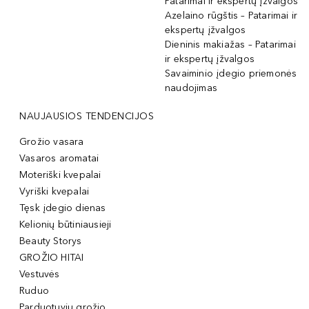
Patarimai ir ekspertų įžvalgos
Azelaino rūgštis – Patarimai ir
ekspertų įžvalgos
Dieninis makiažas – Patarimai
ir ekspertų įžvalgos
Savaiminio įdegio priemonės
naudojimas
NAUJAUSIOS TENDENCIJOS
Grožio vasara
Vasaros aromatai
Moteriški kvepalai
Vyriški kvepalai
Tęsk įdegio dienas
Kelionių būtiniausieji
Beauty Storys
GROŽIO HITAI
Vestuvės
Ruduo
Parduotuvių grožio