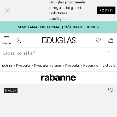
Douglas programėlę
[navigation.slideout.screenreader]
ir reguliariai gaukite
RODYTI
išskirtinius
pasiūlymus ir
nuolaidas
NEMOKAMAS PRISTATYMAS Į PAŠTOMATUS IKI 08 09
Į Douglas pagrindinį pu
Į mano nor
Atidaryti meniu
Į mano paskyrą
Į kr
Meniu
Grįžk atgal
Vykdykite paiešką
Titulinis
Kvepalai
Kvepalai vyrams
Kvepalai
Rabanne Invictus Eli
NAUJA