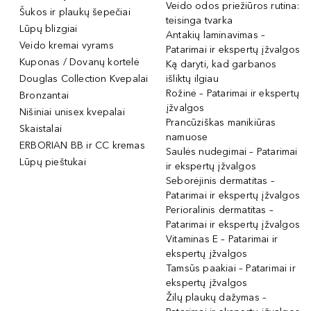
Veido odos priežiūros rutina:
Šukos ir plaukų šepečiai
teisinga tvarka
Lūpų blizgiai
Antakių laminavimas –
Veido kremai vyrams
Patarimai ir ekspertų įžvalgos
Kuponas / Dovanų kortelė
Ką daryti, kad garbanos
Douglas Collection Kvepalai
išliktų ilgiau
Rožinė – Patarimai ir ekspertų
Bronzantai
įžvalgos
Nišiniai unisex kvepalai
Prancūziškas manikiūras
Skaistalai
namuose
ERBORIAN BB ir CC kremas
Saulės nudegimai – Patarimai
Lūpų pieštukai
ir ekspertų įžvalgos
Seborėjinis dermatitas –
Patarimai ir ekspertų įžvalgos
Perioralinis dermatitas –
Patarimai ir ekspertų įžvalgos
Vitaminas E – Patarimai ir
ekspertų įžvalgos
Tamsūs paakiai – Patarimai ir
ekspertų įžvalgos
Žilų plaukų dažymas –