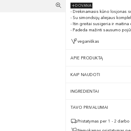
DOVANA
Drėkinamasis kūno losjonas s
Su simondsijų aliejaus komplek
Itin greitai susigeria ir maitina
Padeda mažinti sausumo pojūtį
veganiškas
APIE PRODUKTĄ
KAIP NAUDOTI
INGREDIENTAI
TAVO PRIVALUMAI
Pristatymas per 1 - 2 darbo
Nemokamas pristatymas per