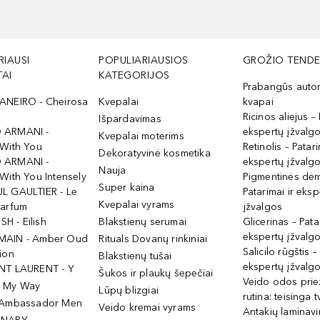
RIAUSI
POPULIARIAUSIOS
GROŽIO TENDE
AI
KATEGORIJOS
Prabangūs auto
ANEIRO - Cheirosa
Kvepalai
kvapai
Ricinos aliejus – 
Išpardavimas
 ARMANI -
ekspertų įžvalg
Kvepalai moterims
 With You
Retinolis – Patari
Dekoratyvinė kosmetika
 ARMANI -
ekspertų įžvalg
Nauja
With You Intensely
Pigmentinės dė
Super kaina
L GAULTIER - Le
Patarimai ir eksp
Kvepalai vyrams
Parfum
įžvalgos
ISH - Eilish
Blakstienų serumai
Glicerinas – Pata
ekspertų įžvalg
MAIN - Amber Oud
Rituals Dovanų rinkiniai
Salicilo rūgštis –
ion
Blakstienų tušai
ekspertų įžvalg
NT LAURENT - Y
Šukos ir plaukų šepečiai
Veido odos prie
- My Way
Lūpų blizgiai
rutina: teisinga 
 Ambassador Men
Veido kremai vyrams
Antakių laminav