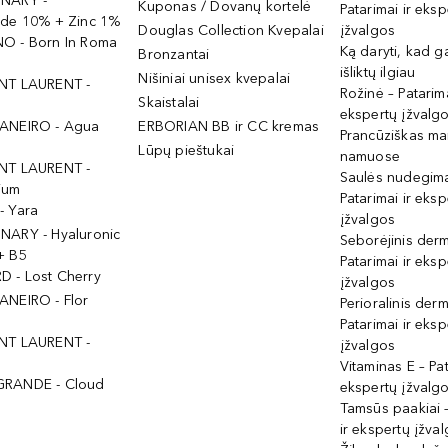
INARY -
Kuponas / Dovanų kortelė
Patarimai ir eksp
ide 10% + Zinc 1%
Douglas Collection Kvepalai
įžvalgos
O - Born In Roma
Ką daryti, kad 
Bronzantai
išliktų ilgiau
Nišiniai unisex kvepalai
NT LAURENT -
Rožinė – Patarima
Skaistalai
ekspertų įžvalg
ANEIRO - Agua
ERBORIAN BB ir CC kremas
Prancūziškas ma
Lūpų pieštukai
namuose
NT LAURENT -
Saulės nudegima
ium
Patarimai ir eksp
- Yara
įžvalgos
NARY - Hyaluronic
Seborėjinis derm
+ B5
Patarimai ir eksp
 - Lost Cherry
įžvalgos
ANEIRO - Flor
Perioralinis derm
Patarimai ir eksp
NT LAURENT -
įžvalgos
Vitaminas E – Pat
GRANDE - Cloud
ekspertų įžvalg
Tamsūs paakiai –
ir ekspertų įžva