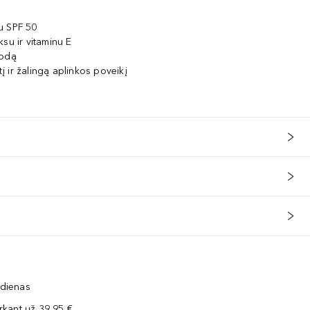
u SPF 50
su ir vitaminu E
 odą
 ir žalingą aplinkos poveikį
 dienas
kant už 39,95 €