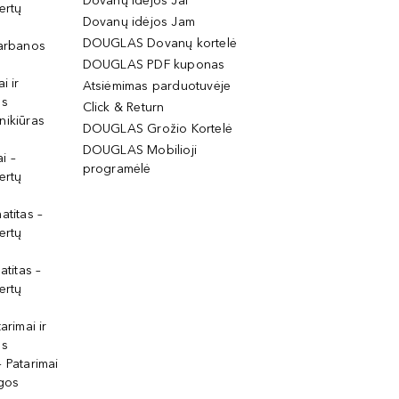
Dovanų idėjos Jai
ertų
Dovanų idėjos Jam
DOUGLAS Dovanų kortelė
garbanos
DOUGLAS PDF kuponas
i ir
Atsiėmimas parduotuvėje
os
Click & Return
nikiūras
DOUGLAS Grožio Kortelė
DOUGLAS Mobilioji
i –
programėlė
ertų
atitas –
ertų
atitas –
ertų
arimai ir
os
 Patarimai
lgos