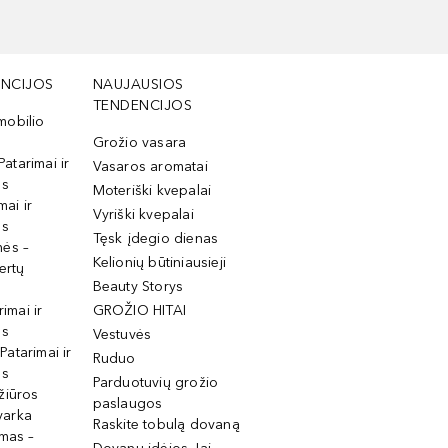
NCIJOS
NAUJAUSIOS
TENDENCIJOS
mobilio
Grožio vasara
Patarimai ir
Vasaros aromatai
os
Moteriški kvepalai
mai ir
Vyriški kvepalai
os
Tęsk įdegio dienas
mės –
Kelionių būtiniausieji
ertų
Beauty Storys
rimai ir
GROŽIO HITAI
os
Vestuvės
 Patarimai ir
Ruduo
os
Parduotuvių grožio
žiūros
paslaugos
tvarka
Raskite tobulą dovaną
imas –