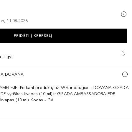
–an, 11.08.2026
PRIDĖTI Į KREPŠELĮ
 įsigyti
A DOVANA
AMĖLĖJE! Perkant produktų už 69 € ir daugiau - DOVANA GISADA
EDP vyriškas kvapas (10 ml) ir GISADA AMBASSADORA EDP
 kvapas (10 ml). Kodas – GA