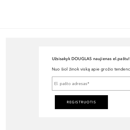
Užsisakyk DOUGLAS naujienas el.paštu!
Nuo šiol žinok viską apie grožio tendencij
El. pašto adresas
*
REGISTRUOTIS