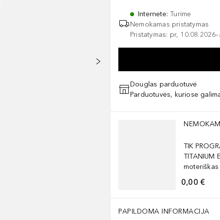
Internete
:
Turime
Nemokamas pristatymas
Pristatymas: pr, 10.08.2026
Douglas parduotuvė
Parduotuvės, kuriose galima
Praleisti slankiklį
NEMOKAM
TIK PROGR
TITANIUM 
moteriškas
0,00 €
PAPILDOMA INFORMACIJA