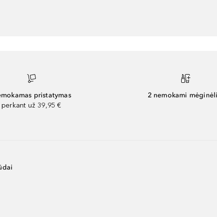
mokamas pristatymas
2 nemokami mėginėli
perkant už 39,95 €
ūdai