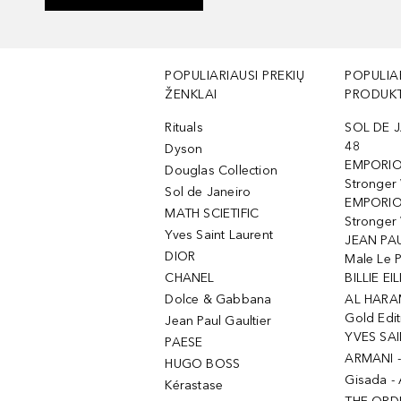
POPULIARIAUSI PREKIŲ
POPULIA
ŽENKLAI
PRODUKT
Rituals
SOL DE J
48
Dyson
EMPORIO
Douglas Collection
Stronger
Sol de Janeiro
EMPORIO
MATH SCIETIFIC
Stronger 
Yves Saint Laurent
JEAN PAU
DIOR
Male Le 
CHANEL
BILLIE EIL
Dolce & Gabbana
AL HARA
Gold Edit
Jean Paul Gaultier
YVES SAI
PAESE
ARMANI 
HUGO BOSS
Gisada -
Kérastase