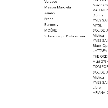
THE ORD
Versace
Niacinam
Maison Margiela
VALENTIN
Armani
Donna
Prada
YVES SAI
Burberry
MYSLF
MOÉRIE
SOL DE J
Mistica
Schwarzkopf Professional
YVES SAI
Black Op
LATTAFA 
THE ORDI
Acid 2% 
TOM FORD
SOL DE J
Mistica
YVES SAI
Libre
ARIANA 