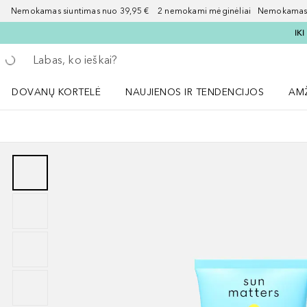
Nemokamas siuntimas nuo 39,95 € 2 nemokami mėginėliai Nemokamas d
IK
Grįžk atgal
Vykdykite paiešką
DOVANŲ KORTELĖ
NAUJIENOS IR TENDENCIJOS
AM
Atidaryti NAUJIENOS IR TENDENCIJOS 
Atid