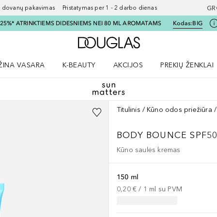
ovanų pakavimas Pristatymas per 1 - 2 darbo dienas
GR
I 25%* ATRINKTIEMS DIDESNIEMS NEI 80 ML AROMATAMS
Kodas:
BIG
Į Douglas pagrindinį pu
ŽINA VASARA
K-BEAUTY
AKCIJOS
PREKIŲ ŽENKLAI
meniu
aryti Amžina vasara meniu
Atidaryti AKCIJOS meniu
Atidaryti PREKIŲ 
Titulinis
Kūno odos priežiūra
BODY BOUNCE SPF5
Kūno saulės kremas
150 ml
0,20 €
 / 
1
ml
su PVM