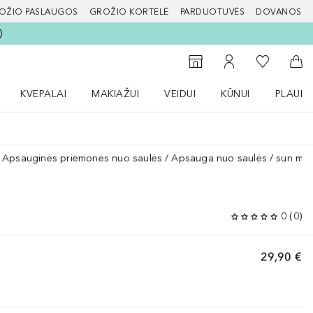
OŽIO PASLAUGOS
GROŽIO KORTELĖ
PARDUOTUVĖS
DOVANOS
slapį
Į mano nor
Į parduotuvių paiešką
Į mano paskyrą
Į kr
KVEPALAI
MAKIAŽUI
VEIDUI
KŪNUI
PLAUK
ŽENKLAI meniu
Atidaryti Kvepalai meniu
Atidaryti MAKIAŽUI meniu
Atidaryti VEIDUI meniu
Atidaryti KŪNUI men
Atidaryt
Apsauginės priemonės nuo saulės
Apsauga nuo saulės
sun mat
0
0
(
0
)
29,90 €