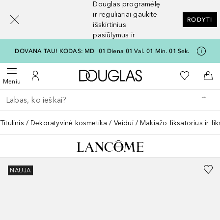
Douglas programėlę
[navigation.slideout.screenreader]
ir reguliariai gaukite
RODYTI
išskirtinius
pasiūlymus ir
nuolaidas
DOVANA TAU! KODAS: MD
01
Diena
01
Val.
01
Min.
01
Sek.
Į Douglas pagrindinį pu
Į mano nor
Atidaryti meniu
Į mano paskyrą
Į kr
Meniu
Grįžk atgal
Vykdykite paiešką
Titulinis
Dekoratyvinė kosmetika
Veidui
Makiažo fiksatorius ir fi
NAUJA