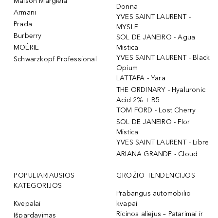
Maison Margiela
Donna
Armani
YVES SAINT LAURENT -
Prada
MYSLF
Burberry
SOL DE JANEIRO - Agua
MOÉRIE
Mistica
YVES SAINT LAURENT - Black
Schwarzkopf Professional
Opium
LATTAFA - Yara
THE ORDINARY - Hyaluronic
Acid 2% + B5
TOM FORD - Lost Cherry
SOL DE JANEIRO - Flor
Mistica
YVES SAINT LAURENT - Libre
ARIANA GRANDE - Cloud
POPULIARIAUSIOS
GROŽIO TENDENCIJOS
KATEGORIJOS
Prabangūs automobilio
Kvepalai
kvapai
Ricinos aliejus – Patarimai ir
Išpardavimas