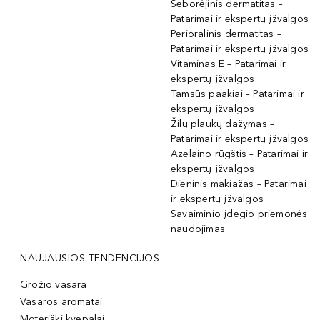
Seborėjinis dermatitas –
Patarimai ir ekspertų įžvalgos
Perioralinis dermatitas –
Patarimai ir ekspertų įžvalgos
Vitaminas E – Patarimai ir
ekspertų įžvalgos
Tamsūs paakiai – Patarimai ir
ekspertų įžvalgos
Žilų plaukų dažymas –
Patarimai ir ekspertų įžvalgos
Azelaino rūgštis – Patarimai ir
ekspertų įžvalgos
Dieninis makiažas – Patarimai
ir ekspertų įžvalgos
Savaiminio įdegio priemonės
naudojimas
NAUJAUSIOS TENDENCIJOS
Grožio vasara
Vasaros aromatai
Moteriški kvepalai