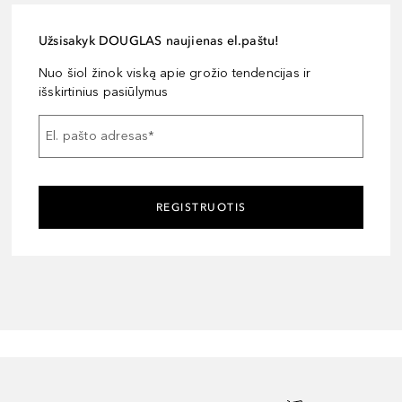
Užsisakyk DOUGLAS naujienas el.paštu!
Nuo šiol žinok viską apie grožio tendencijas ir
išskirtinius pasiūlymus
El. pašto adresas
*
REGISTRUOTIS