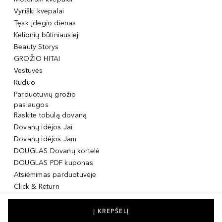
Vyriški kvepalai
Tęsk įdegio dienas
Kelionių būtiniausieji
Beauty Storys
GROŽIO HITAI
Vestuvės
Ruduo
Parduotuvių grožio
paslaugos
Raskite tobulą dovaną
Dovanų idėjos Jai
Dovanų idėjos Jam
DOUGLAS Dovanų kortelė
DOUGLAS PDF kuponas
Atsiėmimas parduotuvėje
Click & Return
DOUGLAS Grožio Kortelė
DOUGLAS Mobilioji
Į KREPŠELĮ
programėlė