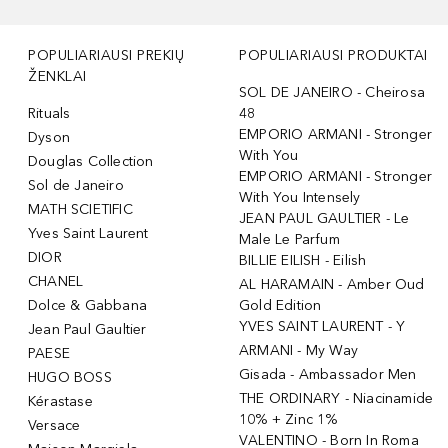
POPULIARIAUSI PREKIŲ
POPULIARIAUSI PRODUKTAI
ŽENKLAI
SOL DE JANEIRO - Cheirosa
Rituals
48
EMPORIO ARMANI - Stronger
Dyson
With You
Douglas Collection
EMPORIO ARMANI - Stronger
Sol de Janeiro
With You Intensely
MATH SCIETIFIC
JEAN PAUL GAULTIER - Le
Yves Saint Laurent
Male Le Parfum
DIOR
BILLIE EILISH - Eilish
CHANEL
AL HARAMAIN - Amber Oud
Dolce & Gabbana
Gold Edition
YVES SAINT LAURENT - Y
Jean Paul Gaultier
ARMANI - My Way
PAESE
Gisada - Ambassador Men
HUGO BOSS
THE ORDINARY - Niacinamide
Kérastase
10% + Zinc 1%
Versace
VALENTINO - Born In Roma