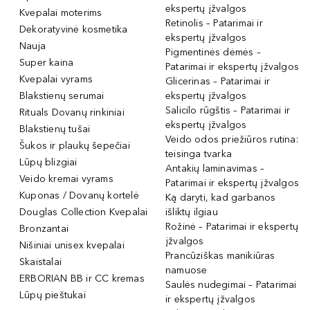
ekspertų įžvalgos
Kvepalai moterims
Retinolis – Patarimai ir
Dekoratyvinė kosmetika
ekspertų įžvalgos
Nauja
Pigmentinės dėmės –
Super kaina
Patarimai ir ekspertų įžvalgos
Kvepalai vyrams
Glicerinas – Patarimai ir
Blakstienų serumai
ekspertų įžvalgos
Salicilo rūgštis – Patarimai ir
Rituals Dovanų rinkiniai
ekspertų įžvalgos
Blakstienų tušai
Veido odos priežiūros rutina:
Šukos ir plaukų šepečiai
teisinga tvarka
Lūpų blizgiai
Antakių laminavimas –
Veido kremai vyrams
Patarimai ir ekspertų įžvalgos
Kuponas / Dovanų kortelė
Ką daryti, kad garbanos
Douglas Collection Kvepalai
išliktų ilgiau
Rožinė – Patarimai ir ekspertų
Bronzantai
įžvalgos
Nišiniai unisex kvepalai
Prancūziškas manikiūras
Skaistalai
namuose
ERBORIAN BB ir CC kremas
Saulės nudegimai – Patarimai
Lūpų pieštukai
ir ekspertų įžvalgos