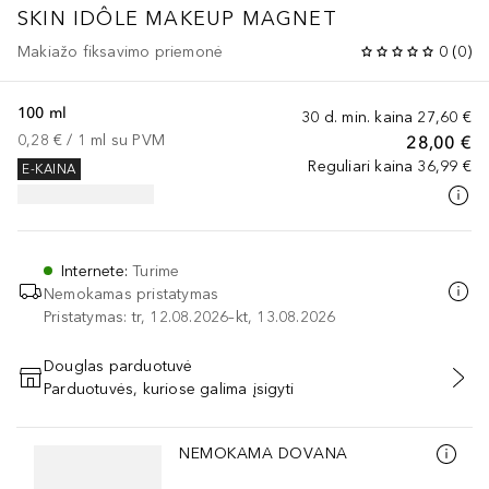
SKIN IDÔLE
MAKEUP MAGNET
Makiažo fiksavimo priemonė
0
(
0
)
100 ml
30 d. min. kaina
27,60 €
0,28 €
 / 
1
ml
su PVM
28,00 €
Reguliari kaina
36,99 €
E-KAINA
Internete
:
Turime
Nemokamas pristatymas
Pristatymas: tr, 12.08.2026–kt, 13.08.2026
Douglas parduotuvė
Parduotuvės, kuriose galima įsigyti
PRIDĖTI Į KREPŠELĮ
Praleisti slankiklį
NEMOKAMA DOVANA