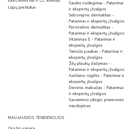
ERBORIAN BB ir CC kremas
Saulės nudegimai – Patarimai
Lūpų pieštukai
ir ekspertų įžvalgos
Seborėjinis dermatitas –
Patarimai ir ekspertų įžvalgos
Perioralinis dermatitas –
Patarimai ir ekspertų įžvalgos
Vitaminas E – Patarimai ir
ekspertų įžvalgos
Tamsūs paakiai – Patarimai ir
ekspertų įžvalgos
Žilų plaukų dažymas –
Patarimai ir ekspertų įžvalgos
Azelaino rūgštis – Patarimai ir
ekspertų įžvalgos
Dieninis makiažas – Patarimai
ir ekspertų įžvalgos
Savaiminio įdegio priemonės
naudojimas
NAUJAUSIOS TENDENCIJOS
Grožio vasara