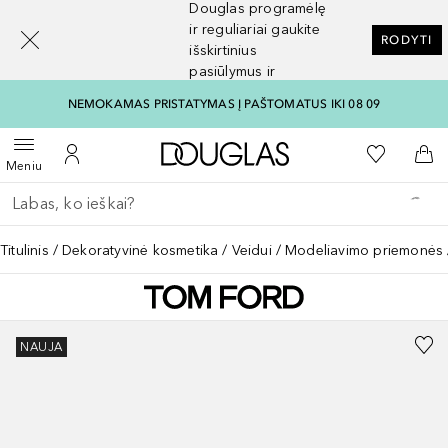
Douglas programėlę
[navigation.slideout.screenreader]
ir reguliariai gaukite
RODYTI
išskirtinius
pasiūlymus ir
nuolaidas
NEMOKAMAS PRISTATYMAS Į PAŠTOMATUS IKI 08 09
Į Douglas pagrindinį pu
Į mano nor
Atidaryti meniu
Į mano paskyrą
Į kr
Meniu
Grįžk atgal
Vykdykite paiešką
Titulinis
Dekoratyvinė kosmetika
Veidui
Modeliavimo priemonės
NAUJA