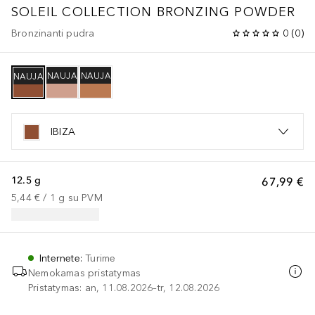
SOLEIL COLLECTION
BRONZING POWDER
Bronzinanti pudra
0
(
0
)
NAUJA
NAUJA
NAUJA
IBIZA
12.5 g
67,99 €
5,44 €
 / 
1
g
su PVM
Internete
:
Turime
Nemokamas pristatymas
Pristatymas: an, 11.08.2026–tr, 12.08.2026