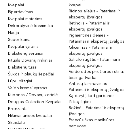
Kvepalai
kvapai
Ricinos aliejus – Patarimai ir
Išpardavimas
ekspertų įžvalgos
Kvepalai moterims
Retinolis – Patarimai ir
Dekoratyvinė kosmetika
ekspertų įžvalgos
Nauja
Pigmentinės dėmės –
Super kaina
Patarimai ir ekspertų įžvalgos
Kvepalai vyrams
Glicerinas – Patarimai ir
Blakstienų serumai
ekspertų įžvalgos
Salicilo rūgštis – Patarimai ir
Rituals Dovanų rinkiniai
ekspertų įžvalgos
Blakstienų tušai
Veido odos priežiūros rutina:
Šukos ir plaukų šepečiai
teisinga tvarka
Lūpų blizgiai
Antakių laminavimas –
Veido kremai vyrams
Patarimai ir ekspertų įžvalgos
Kuponas / Dovanų kortelė
Ką daryti, kad garbanos
Douglas Collection Kvepalai
išliktų ilgiau
Rožinė – Patarimai ir ekspertų
Bronzantai
įžvalgos
Nišiniai unisex kvepalai
Prancūziškas manikiūras
Skaistalai
namuose