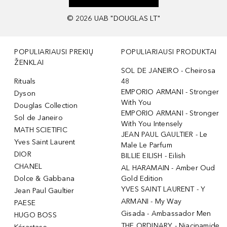
©
2026
UAB "DOUGLAS LT"
POPULIARIAUSI PREKIŲ
POPULIARIAUSI PRODUKTAI
ŽENKLAI
SOL DE JANEIRO - Cheirosa
Rituals
48
EMPORIO ARMANI - Stronger
Dyson
With You
Douglas Collection
EMPORIO ARMANI - Stronger
Sol de Janeiro
With You Intensely
MATH SCIETIFIC
JEAN PAUL GAULTIER - Le
Yves Saint Laurent
Male Le Parfum
DIOR
BILLIE EILISH - Eilish
CHANEL
AL HARAMAIN - Amber Oud
Dolce & Gabbana
Gold Edition
YVES SAINT LAURENT - Y
Jean Paul Gaultier
ARMANI - My Way
PAESE
Gisada - Ambassador Men
HUGO BOSS
THE ORDINARY - Niacinamide