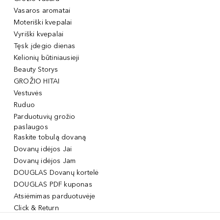
Vasaros aromatai
Moteriški kvepalai
Vyriški kvepalai
Tęsk įdegio dienas
Kelionių būtiniausieji
Beauty Storys
GROŽIO HITAI
Vestuvės
Ruduo
Parduotuvių grožio
paslaugos
Raskite tobulą dovaną
Dovanų idėjos Jai
Dovanų idėjos Jam
DOUGLAS Dovanų kortelė
DOUGLAS PDF kuponas
Atsiėmimas parduotuvėje
Click & Return
DOUGLAS Grožio Kortelė