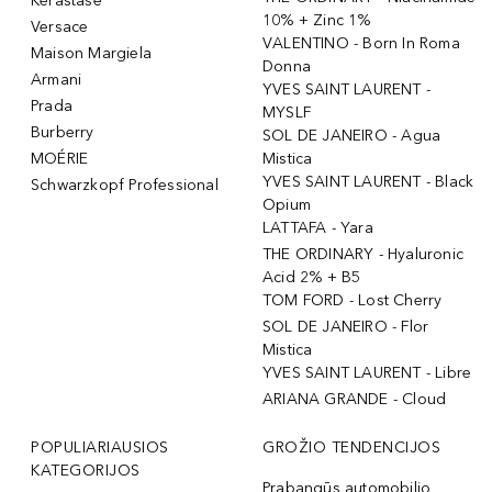
Kérastase
10% + Zinc 1%
Versace
VALENTINO - Born In Roma
Maison Margiela
Donna
Armani
YVES SAINT LAURENT -
Prada
MYSLF
Burberry
SOL DE JANEIRO - Agua
MOÉRIE
Mistica
YVES SAINT LAURENT - Black
Schwarzkopf Professional
Opium
LATTAFA - Yara
THE ORDINARY - Hyaluronic
Acid 2% + B5
TOM FORD - Lost Cherry
SOL DE JANEIRO - Flor
Mistica
YVES SAINT LAURENT - Libre
ARIANA GRANDE - Cloud
POPULIARIAUSIOS
GROŽIO TENDENCIJOS
KATEGORIJOS
Prabangūs automobilio