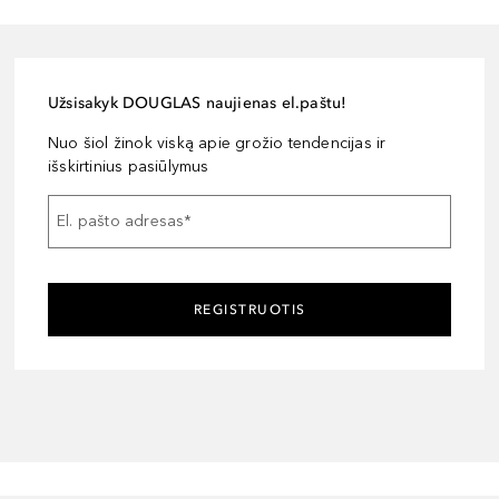
Užsisakyk DOUGLAS naujienas el.paštu!
Nuo šiol žinok viską apie grožio tendencijas ir
išskirtinius pasiūlymus
El. pašto adresas
*
REGISTRUOTIS