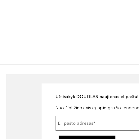
Užsisakyk DOUGLAS naujienas el.paštu!
Nuo šiol žinok viską apie grožio tendencij
El. pašto adresas
*