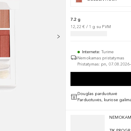
7.2 g
12,22 €
 / 
1
g
su PVM
Internete
:
Turime
Nemokamas pristatymas
Pristatymas: pn, 07.08.2026
Douglas parduotuvė
Parduotuvės, kuriose galima
Praleisti slankiklį
NEMOKAM
TIK PROGR