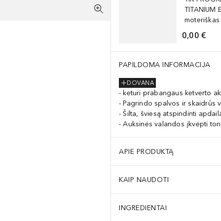
TITANIUM 
moteriškas
0,00 €
 (CI 77491) · IRON OXIDES (CI 77492) · IRON OXIDES (CI 77499
PAPILDOMA INFORMACIJA
DOVANA
keturi prabangaus ketverto aki
Pagrindo spalvos ir skaidrūs vi
Šilta, šviesą atspindinti apdail
Auksinės valandos įkvėpti ton
APIE PRODUKTĄ
KAIP NAUDOTI
INGREDIENTAI