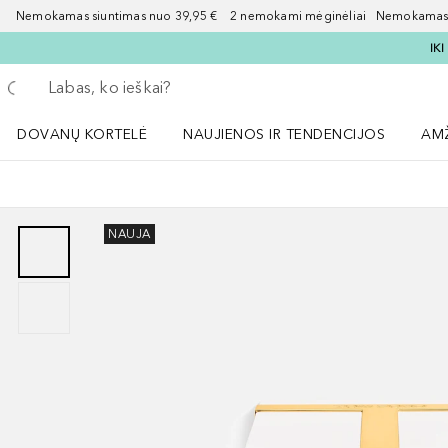
Nemokamas siuntimas nuo 39,95 € 2 nemokami mėginėliai Nemokamas d
IK
Grįžk atgal
Vykdykite paiešką
DOVANŲ KORTELĖ
NAUJIENOS IR TENDENCIJOS
AM
Atidaryti NAUJIENOS IR TENDENCIJOS 
Atid
NAUJA