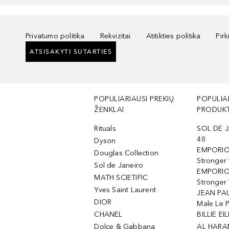
Privatumo politika
Rekvizitai
Atitikties politika
Pir
ATSISAKYTI SUTARTIES
POPULIARIAUSI PREKIŲ
POPULIA
ŽENKLAI
PRODUKT
Rituals
SOL DE J
48
Dyson
EMPORIO
Douglas Collection
Stronger
Sol de Janeiro
EMPORIO
MATH SCIETIFIC
Stronger 
Yves Saint Laurent
JEAN PAU
DIOR
Male Le 
CHANEL
BILLIE EIL
Dolce & Gabbana
AL HARA