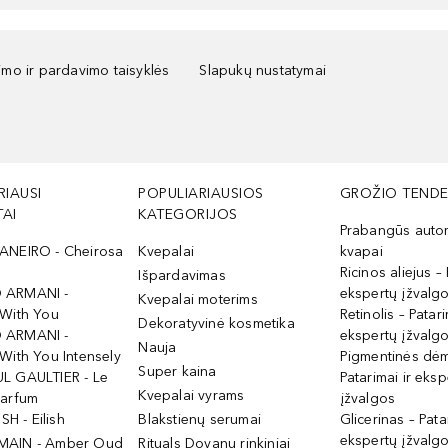
kimo ir pardavimo taisyklės
Slapukų nustatymai
RIAUSI
POPULIARIAUSIOS
GROŽIO TENDE
AI
KATEGORIJOS
Prabangūs auto
ANEIRO - Cheirosa
Kvepalai
kvapai
Ricinos aliejus – 
Išpardavimas
 ARMANI -
ekspertų įžvalg
Kvepalai moterims
 With You
Retinolis – Patari
Dekoratyvinė kosmetika
 ARMANI -
ekspertų įžvalg
Nauja
With You Intensely
Pigmentinės dė
Super kaina
L GAULTIER - Le
Patarimai ir eksp
Kvepalai vyrams
Parfum
įžvalgos
ISH - Eilish
Blakstienų serumai
Glicerinas – Pata
ekspertų įžvalg
MAIN - Amber Oud
Rituals Dovanų rinkiniai