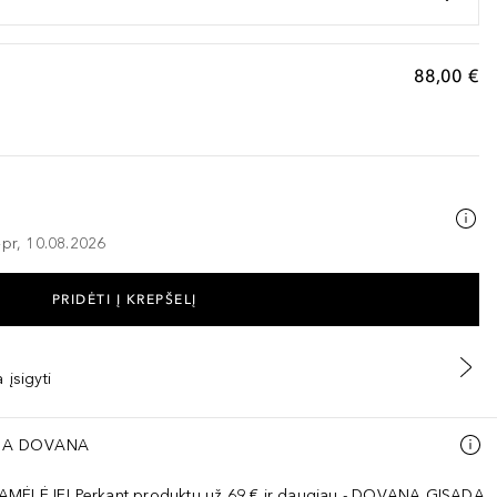
88,00 €
–pr, 10.08.2026
PRIDĖTI Į KREPŠELĮ
 įsigyti
A DOVANA
AMĖLĖJE! Perkant produktų už 69 € ir daugiau - DOVANA GISADA