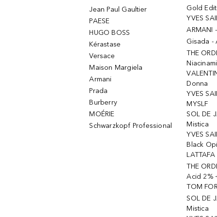
Gold Edit
Jean Paul Gaultier
YVES SAI
PAESE
ARMANI 
HUGO BOSS
Gisada -
Kérastase
THE ORD
Versace
Niacinam
Maison Margiela
VALENTIN
Armani
Donna
Prada
YVES SAI
Burberry
MYSLF
MOÉRIE
SOL DE J
Mistica
Schwarzkopf Professional
YVES SAI
Black Op
LATTAFA 
THE ORDI
Acid 2% 
TOM FORD
SOL DE J
Mistica