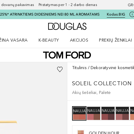
ovanų pakavimas Pristatymas per 1 - 2 darbo dienas
GR
I 25%* ATRINKTIEMS DIDESNIEMS NEI 80 ML AROMATAMS
Kodas:
BIG
Į Douglas pagrindinį pu
ŽINA VASARA
K-BEAUTY
AKCIJOS
PREKIŲ ŽENKLAI
meniu
aryti Amžina vasara meniu
Atidaryti AKCIJOS meniu
Atidaryti PREKIŲ 
Titulinis
Dekoratyvinė kosmeti
SOLEIL COLLECTION
Akių šešėliai, Paletė
NAUJA
NAUJA
NAUJA
N
NAUJA
GOLDEN HOUR