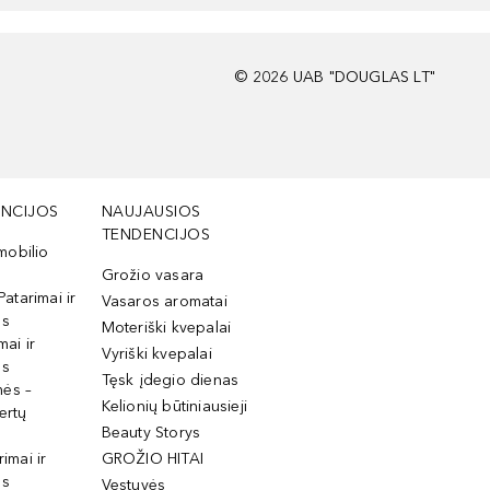
©
2026
UAB "DOUGLAS LT"
NCIJOS
NAUJAUSIOS
TENDENCIJOS
mobilio
Grožio vasara
Patarimai ir
Vasaros aromatai
os
Moteriški kvepalai
mai ir
Vyriški kvepalai
os
Tęsk įdegio dienas
mės –
Kelionių būtiniausieji
ertų
Beauty Storys
rimai ir
GROŽIO HITAI
os
Vestuvės