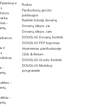
 Patarimai ir
Ruduo
os
Parduotuvių grožio
žiūros
paslaugos
tvarka
Raskite tobulą dovaną
imas –
Dovanų idėjos Jai
ertų
Dovanų idėjos Jam
DOUGLAS Dovanų kortelė
garbanos
DOUGLAS PDF kuponas
i ir
Atsiėmimas parduotuvėje
os
Click & Return
nikiūras
DOUGLAS Grožio Kortelė
DOUGLAS Mobilioji
i –
programėlė
ertų
atitas –
ertų
atitas –
ertų