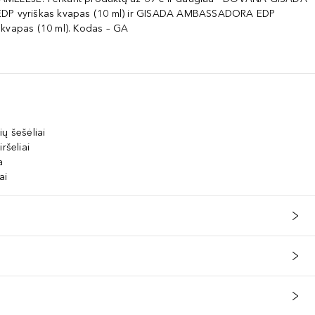
EDP vyriškas kvapas (10 ml) ir GISADA AMBASSADORA EDP
 kvapas (10 ml). Kodas – GA
) · ALUMINUM POWDER (CI 77000) · BISMUTH OXYCHLORIDE (CI 77
ų šešėliai
ršeliai
a
ai