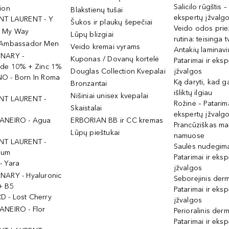
Salicilo rūgštis –
ion
Blakstienų tušai
ekspertų įžvalg
NT LAURENT - Y
Šukos ir plaukų šepečiai
Veido odos prie
- My Way
Lūpų blizgiai
rutina: teisinga 
 Ambassador Men
Veido kremai vyrams
Antakių laminav
INARY -
Kuponas / Dovanų kortelė
Patarimai ir eksp
ide 10% + Zinc 1%
Douglas Collection Kvepalai
įžvalgos
O - Born In Roma
Ką daryti, kad 
Bronzantai
išliktų ilgiau
Nišiniai unisex kvepalai
NT LAURENT -
Rožinė – Patarima
Skaistalai
ekspertų įžvalg
ANEIRO - Agua
ERBORIAN BB ir CC kremas
Prancūziškas ma
Lūpų pieštukai
namuose
NT LAURENT -
Saulės nudegima
ium
Patarimai ir eksp
- Yara
įžvalgos
NARY - Hyaluronic
Seborėjinis derm
+ B5
Patarimai ir eksp
 - Lost Cherry
įžvalgos
ANEIRO - Flor
Perioralinis derm
Patarimai ir eksp