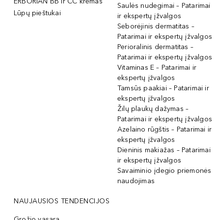
ERBORIAN BB ir CC kremas
Saulės nudegimai – Patarimai
Lūpų pieštukai
ir ekspertų įžvalgos
Seborėjinis dermatitas –
Patarimai ir ekspertų įžvalgos
Perioralinis dermatitas –
Patarimai ir ekspertų įžvalgos
Vitaminas E – Patarimai ir
ekspertų įžvalgos
Tamsūs paakiai – Patarimai ir
ekspertų įžvalgos
Žilų plaukų dažymas –
Patarimai ir ekspertų įžvalgos
Azelaino rūgštis – Patarimai ir
ekspertų įžvalgos
Dieninis makiažas – Patarimai
ir ekspertų įžvalgos
Savaiminio įdegio priemonės
naudojimas
NAUJAUSIOS TENDENCIJOS
Grožio vasara