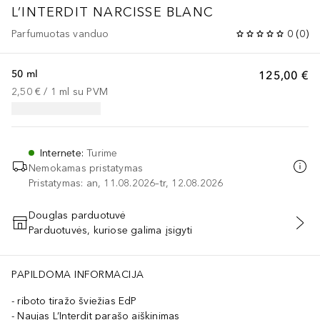
L’INTERDIT
NARCISSE BLANC
Parfumuotas vanduo
0
(
0
)
50 ml
125,00 €
2,50 €
 / 
1
ml
su PVM
Internete
:
Turime
Nemokamas pristatymas
Pristatymas: an, 11.08.2026–tr, 12.08.2026
Douglas parduotuvė
Parduotuvės, kuriose galima įsigyti
PRIDĖTI Į KREPŠELĮ
PAPILDOMA INFORMACIJA
riboto tiražo šviežias EdP
Naujas L’Interdit parašo aiškinimas