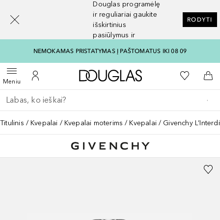
Douglas programėlę
[navigation.slideout.screenreader]
ir reguliariai gaukite
RODYTI
išskirtinius
pasiūlymus ir
nuolaidas
NEMOKAMAS PRISTATYMAS Į PAŠTOMATUS IKI 08 09
Į Douglas pagrindinį pu
Į mano nor
Atidaryti meniu
Į mano paskyrą
Į kr
Meniu
Grįžk atgal
Vykdykite paiešką
Titulinis
Kvepalai
Kvepalai moterims
Kvepalai
Givenchy L’Interd