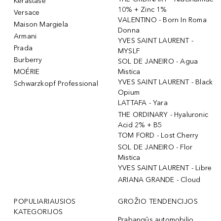
Kérastase
10% + Zinc 1%
Versace
VALENTINO - Born In Roma
Maison Margiela
Donna
Armani
YVES SAINT LAURENT -
Prada
MYSLF
Burberry
SOL DE JANEIRO - Agua
MOÉRIE
Mistica
YVES SAINT LAURENT - Black
Schwarzkopf Professional
Opium
LATTAFA - Yara
THE ORDINARY - Hyaluronic
Acid 2% + B5
TOM FORD - Lost Cherry
SOL DE JANEIRO - Flor
Mistica
YVES SAINT LAURENT - Libre
ARIANA GRANDE - Cloud
POPULIARIAUSIOS
GROŽIO TENDENCIJOS
KATEGORIJOS
Prabangūs automobilio