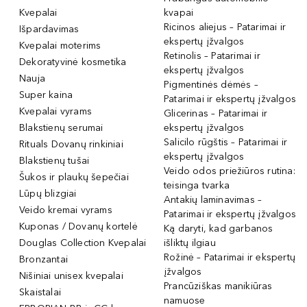
Kvepalai
kvapai
Ricinos aliejus – Patarimai ir
Išpardavimas
ekspertų įžvalgos
Kvepalai moterims
Retinolis – Patarimai ir
Dekoratyvinė kosmetika
ekspertų įžvalgos
Nauja
Pigmentinės dėmės –
Super kaina
Patarimai ir ekspertų įžvalgos
Kvepalai vyrams
Glicerinas – Patarimai ir
Blakstienų serumai
ekspertų įžvalgos
Salicilo rūgštis – Patarimai ir
Rituals Dovanų rinkiniai
ekspertų įžvalgos
Blakstienų tušai
Veido odos priežiūros rutina:
Šukos ir plaukų šepečiai
teisinga tvarka
Lūpų blizgiai
Antakių laminavimas –
Veido kremai vyrams
Patarimai ir ekspertų įžvalgos
Kuponas / Dovanų kortelė
Ką daryti, kad garbanos
Douglas Collection Kvepalai
išliktų ilgiau
Rožinė – Patarimai ir ekspertų
Bronzantai
įžvalgos
Nišiniai unisex kvepalai
Prancūziškas manikiūras
Skaistalai
namuose