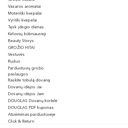
Vasaros aromatai
Moteriški kvepalai
Vyriški kvepalai
Tęsk įdegio dienas
Kelionių būtiniausieji
Beauty Storys
GROŽIO HITAI
Vestuvės
Ruduo
Parduotuvių grožio
paslaugos
Raskite tobulą dovaną
Dovanų idėjos Jai
Dovanų idėjos Jam
DOUGLAS Dovanų kortelė
DOUGLAS PDF kuponas
Atsiėmimas parduotuvėje
Click & Return