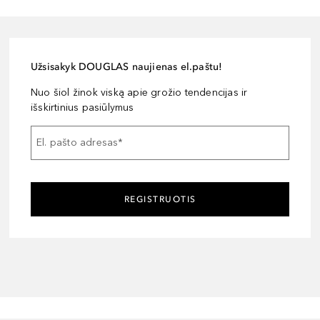
Užsisakyk DOUGLAS naujienas el.paštu!
Nuo šiol žinok viską apie grožio tendencijas ir
išskirtinius pasiūlymus
El. pašto adresas
*
REGISTRUOTIS