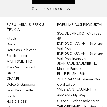
©
2026
UAB "DOUGLAS LT"
POPULIARIAUSI PREKIŲ
POPULIARIAUSI PRODUKTAI
ŽENKLAI
SOL DE JANEIRO - Cheirosa
Rituals
48
EMPORIO ARMANI - Stronger
Dyson
With You
Douglas Collection
EMPORIO ARMANI - Stronger
Sol de Janeiro
With You Intensely
MATH SCIETIFIC
JEAN PAUL GAULTIER - Le
Yves Saint Laurent
Male Le Parfum
DIOR
BILLIE EILISH - Eilish
CHANEL
AL HARAMAIN - Amber Oud
Dolce & Gabbana
Gold Edition
YVES SAINT LAURENT - Y
Jean Paul Gaultier
ARMANI - My Way
PAESE
Gisada - Ambassador Men
HUGO BOSS
THE ORDINARY - Niacinamide