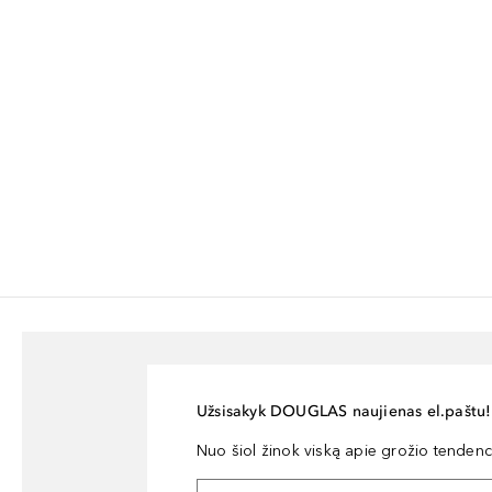
Užsisakyk DOUGLAS naujienas el.paštu!
Nuo šiol žinok viską apie grožio tendencij