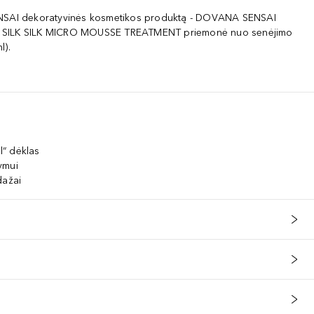
NSAI dekoratyvinės kosmetikos produktą - DOVANA SENSAI
SILK SILK MICRO MOUSSE TREATMENT priemonė nuo senėjimo
l).
ll“ dėklas
ymui
dažai