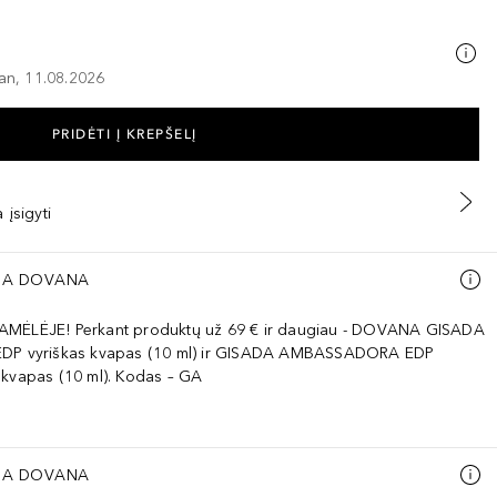
–an, 11.08.2026
PRIDĖTI Į KREPŠELĮ
 įsigyti
A DOVANA
AMĖLĖJE! Perkant produktų už 69 € ir daugiau - DOVANA GISADA
EDP vyriškas kvapas (10 ml) ir GISADA AMBASSADORA EDP
 kvapas (10 ml). Kodas – GA
A DOVANA