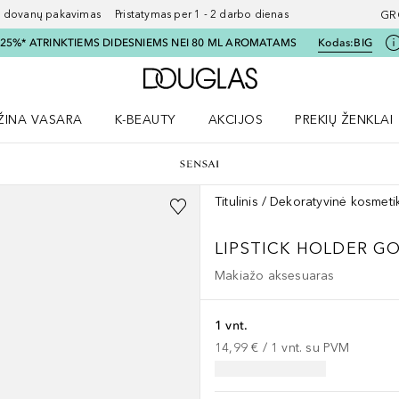
ovanų pakavimas Pristatymas per 1 - 2 darbo dienas
GR
I 25%* ATRINKTIEMS DIDESNIEMS NEI 80 ML AROMATAMS
Kodas:
BIG
Į Douglas pagrindinį pu
ŽINA VASARA
K-BEAUTY
AKCIJOS
PREKIŲ ŽENKLAI
meniu
aryti Amžina vasara meniu
Atidaryti AKCIJOS meniu
Atidaryti PREKIŲ 
Titulinis
Dekoratyvinė kosmeti
LIPSTICK HOLDER G
Makiažo aksesuaras
1 vnt.
14,99 €
 / 
1
vnt.
su PVM