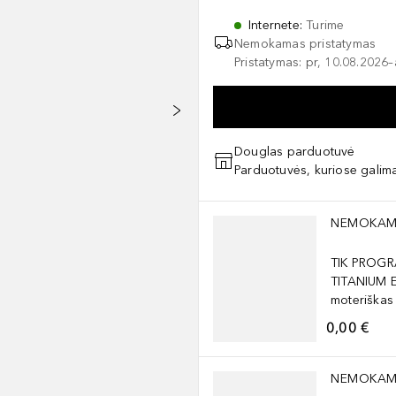
Internete
:
Turime
Nemokamas pristatymas
Pristatymas: pr, 10.08.2026
Douglas parduotuvė
Parduotuvės, kuriose galima
Praleisti slankiklį
NEMOKAM
TIK PROGR
TITANIUM 
moteriškas
0,00 €
Praleisti slankiklį
NEMOKAM