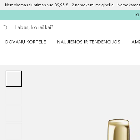
Nemokamas siuntimas nuo 39,95 € 2 nemokami mėginėliai Nemokamas d
IK
Grįžk atgal
Vykdykite paiešką
DOVANŲ KORTELĖ
NAUJIENOS IR TENDENCIJOS
AM
Atidaryti NAUJIENOS IR TENDENCIJOS 
Atid