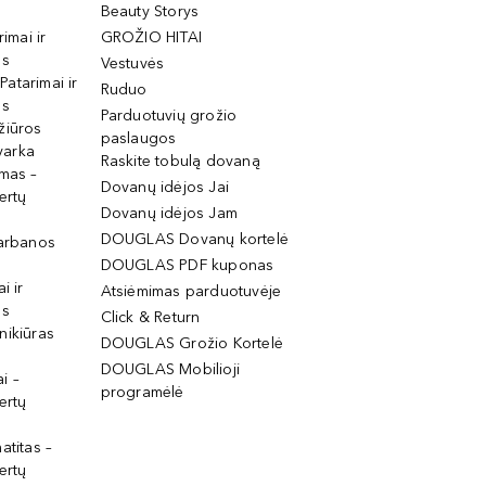
Beauty Storys
rimai ir
GROŽIO HITAI
os
Vestuvės
 Patarimai ir
Ruduo
os
Parduotuvių grožio
žiūros
paslaugos
tvarka
Raskite tobulą dovaną
imas –
Dovanų idėjos Jai
ertų
Dovanų idėjos Jam
DOUGLAS Dovanų kortelė
garbanos
DOUGLAS PDF kuponas
i ir
Atsiėmimas parduotuvėje
os
Click & Return
nikiūras
DOUGLAS Grožio Kortelė
DOUGLAS Mobilioji
i –
programėlė
ertų
atitas –
ertų