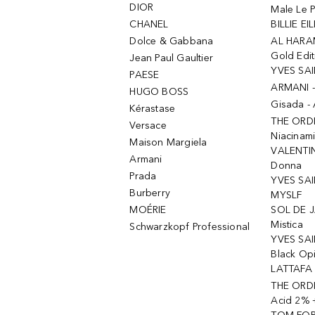
DIOR
Male Le 
CHANEL
BILLIE EIL
Dolce & Gabbana
AL HARA
Gold Edit
Jean Paul Gaultier
YVES SAI
PAESE
ARMANI 
HUGO BOSS
Gisada -
Kérastase
THE ORD
Versace
Niacinam
Maison Margiela
VALENTIN
Armani
Donna
Prada
YVES SAI
Burberry
MYSLF
MOÉRIE
SOL DE J
Mistica
Schwarzkopf Professional
YVES SAI
Black Op
LATTAFA 
THE ORDI
Acid 2% 