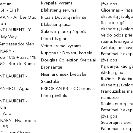
Kvepalai vyrams
Parfum
įžvalgos
ISH - Eilish
Blakstienų serumai
Glicerinas – Pata
ekspertų įžvalg
MAIN - Amber Oud
Rituals Dovanų rinkiniai
Salicilo rūgštis –
ion
Blakstienų tušai
ekspertų įžvalg
NT LAURENT - Y
Šukos ir plaukų šepečiai
Veido odos prie
- My Way
Lūpų blizgiai
rutina: teisinga 
 Ambassador Men
Veido kremai vyrams
Antakių laminav
INARY -
Kuponas / Dovanų kortelė
Patarimai ir eksp
ide 10% + Zinc 1%
Douglas Collection Kvepalai
įžvalgos
O - Born In Roma
Ką daryti, kad 
Bronzantai
išliktų ilgiau
Nišiniai unisex kvepalai
NT LAURENT -
Rožinė – Patarima
Skaistalai
ekspertų įžvalg
ANEIRO - Agua
ERBORIAN BB ir CC kremas
Prancūziškas ma
Lūpų pieštukai
namuose
NT LAURENT -
Saulės nudegima
ium
Patarimai ir eksp
- Yara
įžvalgos
NARY - Hyaluronic
Seborėjinis derm
+ B5
Patarimai ir eksp