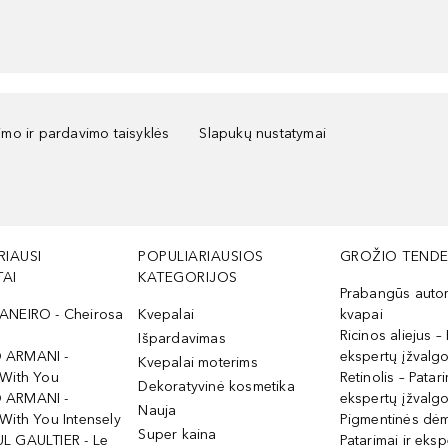
kimo ir pardavimo taisyklės
Slapukų nustatymai
RIAUSI
POPULIARIAUSIOS
GROŽIO TENDE
AI
KATEGORIJOS
Prabangūs auto
ANEIRO - Cheirosa
Kvepalai
kvapai
Ricinos aliejus – 
Išpardavimas
 ARMANI -
ekspertų įžvalg
Kvepalai moterims
 With You
Retinolis – Patari
Dekoratyvinė kosmetika
 ARMANI -
ekspertų įžvalg
Nauja
With You Intensely
Pigmentinės dė
Super kaina
L GAULTIER - Le
Patarimai ir eksp