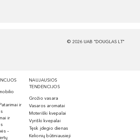
©
2026
UAB "DOUGLAS LT"
NCIJOS
NAUJAUSIOS
TENDENCIJOS
mobilio
Grožio vasara
Patarimai ir
Vasaros aromatai
os
Moteriški kvepalai
mai ir
Vyriški kvepalai
os
Tęsk įdegio dienas
mės –
Kelionių būtiniausieji
ertų