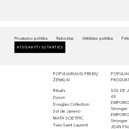
Privatumo politika
Rekvizitai
Atitikties politika
Pir
ATSISAKYTI SUTARTIES
POPULIARIAUSI PREKIŲ
POPULIA
ŽENKLAI
PRODUKT
Rituals
SOL DE J
48
Dyson
EMPORIO
Douglas Collection
Stronger
Sol de Janeiro
EMPORIO
MATH SCIETIFIC
Stronger 
Yves Saint Laurent
JEAN PAU