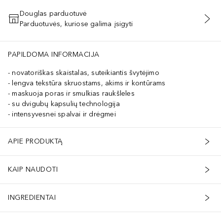
Douglas parduotuvė
Parduotuvės, kuriose galima įsigyti
PRIDĖTI Į KREPŠELĮ
PAPILDOMA INFORMACIJA
novatoriškas skaistalas, suteikiantis švytėjimo
lengva tekstūra skruostams, akims ir kontūrams
maskuoja poras ir smulkias raukšleles
su dvigubų kapsulių technologija
intensyvesnei spalvai ir drėgmei
APIE PRODUKTĄ
KAIP NAUDOTI
INGREDIENTAI