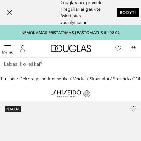
Douglas programėlę
[navigation.slideout.screenreader]
ir reguliariai gaukite
RODYTI
išskirtinius
pasiūlymus ir
nuolaidas
NEMOKAMAS PRISTATYMAS Į PAŠTOMATUS IKI 08 09
Į Douglas pagrindinį pu
Į mano nor
Atidaryti meniu
Į mano paskyrą
Į kr
Meniu
Grįžk atgal
Vykdykite paiešką
Titulinis
Dekoratyvinė kosmetika
Veidui
Skaistalai
Shiseido C
NAUJA