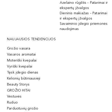
Azelaino rūgštis – Patarimai ir
ekspertų įžvalgos
Dieninis makiažas – Patarimai
ir ekspertų įžvalgos
Savaiminio įdegio priemonės
naudojimas
NAUJAUSIOS TENDENCIJOS
Grožio vasara
Vasaros aromatai
Moteriški kvepalai
Vyriški kvepalai
Tęsk įdegio dienas
Kelionių būtiniausieji
Beauty Storys
GROŽIO HITAI
Vestuvės
Ruduo
Parduotuvių grožio