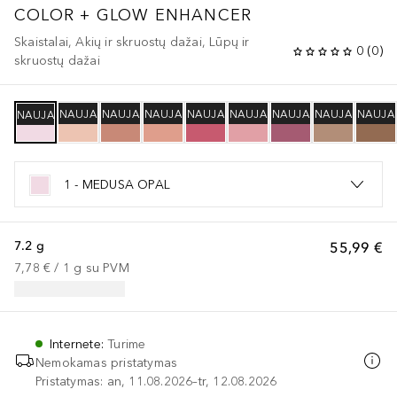
COLOR + GLOW ENHANCER
Skaistalai, Akių ir skruostų dažai, Lūpų ir
0
(
0
)
skruostų dažai
NAUJA
NAUJA
NAUJA
NAUJA
NAUJA
NAUJA
NAUJA
NAUJA
NAUJA
1 - MEDUSA OPAL
7.2 g
55,99 €
7,78 €
 / 
1
g
su PVM
Internete
:
Turime
Nemokamas pristatymas
Pristatymas: an, 11.08.2026–tr, 12.08.2026