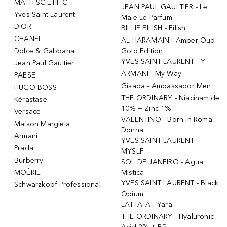
MATH SCIETIFIC
JEAN PAUL GAULTIER - Le
Yves Saint Laurent
Male Le Parfum
DIOR
BILLIE EILISH - Eilish
CHANEL
AL HARAMAIN - Amber Oud
Dolce & Gabbana
Gold Edition
YVES SAINT LAURENT - Y
Jean Paul Gaultier
ARMANI - My Way
PAESE
Gisada - Ambassador Men
HUGO BOSS
THE ORDINARY - Niacinamide
Kérastase
10% + Zinc 1%
Versace
VALENTINO - Born In Roma
Maison Margiela
Donna
Armani
YVES SAINT LAURENT -
Prada
MYSLF
Burberry
SOL DE JANEIRO - Agua
MOÉRIE
Mistica
YVES SAINT LAURENT - Black
Schwarzkopf Professional
Opium
LATTAFA - Yara
THE ORDINARY - Hyaluronic