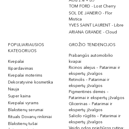
Acid 2% + B5
TOM FORD - Lost Cherry
SOL DE JANEIRO - Flor
Mistica
YVES SAINT LAURENT - Libre
ARIANA GRANDE - Cloud
POPULIARIAUSIOS
GROŽIO TENDENCIJOS
KATEGORIJOS
Prabangūs automobilio
Kvepalai
kvapai
Ricinos aliejus – Patarimai ir
Išpardavimas
ekspertų įžvalgos
Kvepalai moterims
Retinolis – Patarimai ir
Dekoratyvinė kosmetika
ekspertų įžvalgos
Nauja
Pigmentinės dėmės –
Super kaina
Patarimai ir ekspertų įžvalgos
Kvepalai vyrams
Glicerinas – Patarimai ir
Blakstienų serumai
ekspertų įžvalgos
Salicilo rūgštis – Patarimai ir
Rituals Dovanų rinkiniai
ekspertų įžvalgos
Blakstienų tušai
Veido odos priežiūros rutina: