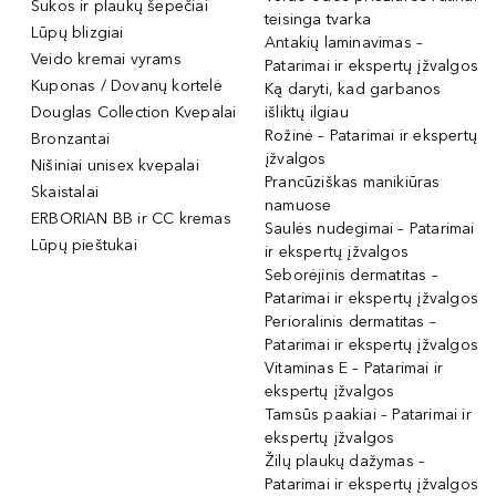
Šukos ir plaukų šepečiai
teisinga tvarka
Lūpų blizgiai
Antakių laminavimas –
Veido kremai vyrams
Patarimai ir ekspertų įžvalgos
Kuponas / Dovanų kortelė
Ką daryti, kad garbanos
Douglas Collection Kvepalai
išliktų ilgiau
Rožinė – Patarimai ir ekspertų
Bronzantai
įžvalgos
Nišiniai unisex kvepalai
Prancūziškas manikiūras
Skaistalai
namuose
ERBORIAN BB ir CC kremas
Saulės nudegimai – Patarimai
Lūpų pieštukai
ir ekspertų įžvalgos
Seborėjinis dermatitas –
Patarimai ir ekspertų įžvalgos
Perioralinis dermatitas –
Patarimai ir ekspertų įžvalgos
Vitaminas E – Patarimai ir
ekspertų įžvalgos
Tamsūs paakiai – Patarimai ir
ekspertų įžvalgos
Žilų plaukų dažymas –
Patarimai ir ekspertų įžvalgos