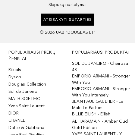
Slapukų nustatymai
ATSISAKYTI SUTARTIES
©
2026
UAB "DOUGLAS LT"
POPULIARIAUSI PREKIŲ
POPULIARIAUSI PRODUKTAI
ŽENKLAI
SOL DE JANEIRO - Cheirosa
Rituals
48
EMPORIO ARMANI - Stronger
Dyson
With You
Douglas Collection
EMPORIO ARMANI - Stronger
Sol de Janeiro
With You Intensely
MATH SCIETIFIC
JEAN PAUL GAULTIER - Le
Yves Saint Laurent
Male Le Parfum
DIOR
BILLIE EILISH - Eilish
CHANEL
AL HARAMAIN - Amber Oud
Dolce & Gabbana
Gold Edition
YVES SAINT LAURENT - Y
Jean Paul Gaultier