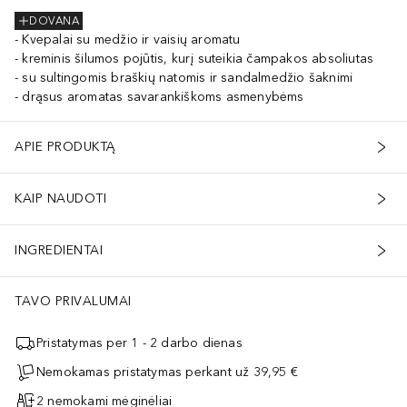
DOVANA
Kvepalai su medžio ir vaisių aromatu
kreminis šilumos pojūtis, kurį suteikia čampakos absoliutas
su sultingomis braškių natomis ir sandalmedžio šaknimi
drąsus aromatas savarankiškoms asmenybėms
APIE PRODUKTĄ
KAIP NAUDOTI
INGREDIENTAI
TAVO PRIVALUMAI
Pristatymas per 1 - 2 darbo dienas
Nemokamas pristatymas perkant už 39,95 €
2 nemokami mėginėliai