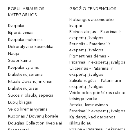
POPULIARIAUSIOS
GROŽIO TENDENCIJOS
KATEGORIJOS
Prabangūs automobilio
Kvepalai
kvapai
Ricinos aliejus – Patarimai ir
Išpardavimas
ekspertų įžvalgos
Kvepalai moterims
Retinolis – Patarimai ir
Dekoratyvinė kosmetika
ekspertų įžvalgos
Nauja
Pigmentinės dėmės –
Super kaina
Patarimai ir ekspertų įžvalgos
Kvepalai vyrams
Glicerinas – Patarimai ir
Blakstienų serumai
ekspertų įžvalgos
Salicilo rūgštis – Patarimai ir
Rituals Dovanų rinkiniai
ekspertų įžvalgos
Blakstienų tušai
Veido odos priežiūros rutina:
Šukos ir plaukų šepečiai
teisinga tvarka
Lūpų blizgiai
Antakių laminavimas –
Veido kremai vyrams
Patarimai ir ekspertų įžvalgos
Kuponas / Dovanų kortelė
Ką daryti, kad garbanos
Douglas Collection Kvepalai
išliktų ilgiau
Rožinė – Patarimai ir ekspertų