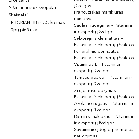
Bronzantai
įžvalgos
Nišiniai unisex kvepalai
Prancūziškas manikiūras
Skaistalai
namuose
ERBORIAN BB ir CC kremas
Saulės nudegimai – Patarimai
Lūpų pieštukai
ir ekspertų įžvalgos
Seborėjinis dermatitas –
Patarimai ir ekspertų įžvalgos
Perioralinis dermatitas –
Patarimai ir ekspertų įžvalgos
Vitaminas E – Patarimai ir
ekspertų įžvalgos
Tamsūs paakiai – Patarimai ir
ekspertų įžvalgos
Žilų plaukų dažymas –
Patarimai ir ekspertų įžvalgos
Azelaino rūgštis – Patarimai ir
ekspertų įžvalgos
Dieninis makiažas – Patarimai
ir ekspertų įžvalgos
Savaiminio įdegio priemonės
naudojimas