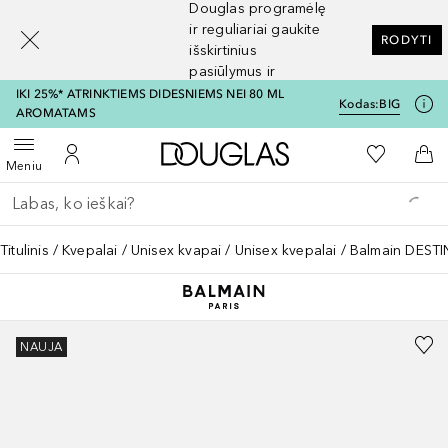
Douglas programėlę
[navigation.slideout.screenreader]
ir reguliariai gaukite
RODYTI
išskirtinius
pasiūlymus ir
nuolaidas
IKI 25%* ATRINKTIEMS DIDESNIEMS NEI 80 ML
Kodas:
BIG
AROMATAMS
Į Douglas pagrindinį pu
Į mano nor
Atidaryti meniu
Į mano paskyrą
Į kr
Meniu
Grįžk atgal
Vykdykite paiešką
Titulinis
Kvepalai
Unisex kvapai
Unisex kvepalai
Balmain DEST
NAUJA