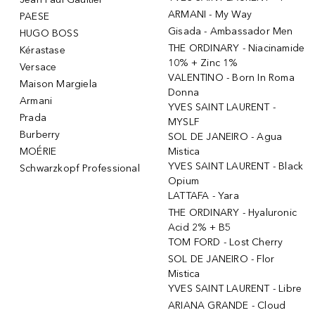
ARMANI - My Way
PAESE
Gisada - Ambassador Men
HUGO BOSS
THE ORDINARY - Niacinamide
Kérastase
10% + Zinc 1%
Versace
VALENTINO - Born In Roma
Maison Margiela
Donna
Armani
YVES SAINT LAURENT -
Prada
MYSLF
Burberry
SOL DE JANEIRO - Agua
MOÉRIE
Mistica
YVES SAINT LAURENT - Black
Schwarzkopf Professional
Opium
LATTAFA - Yara
THE ORDINARY - Hyaluronic
Acid 2% + B5
TOM FORD - Lost Cherry
SOL DE JANEIRO - Flor
Mistica
YVES SAINT LAURENT - Libre
ARIANA GRANDE - Cloud