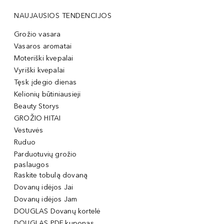
NAUJAUSIOS TENDENCIJOS
Grožio vasara
Vasaros aromatai
Moteriški kvepalai
Vyriški kvepalai
Tęsk įdegio dienas
Kelionių būtiniausieji
Beauty Storys
GROŽIO HITAI
Vestuvės
Ruduo
Parduotuvių grožio
paslaugos
Raskite tobulą dovaną
Dovanų idėjos Jai
Dovanų idėjos Jam
DOUGLAS Dovanų kortelė
DOUGLAS PDF kuponas