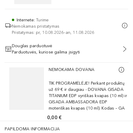
Internete
:
Turime
Nemokamas pristatymas
Pristatymas: pr, 10.08.2026–an, 11.08.2026
Douglas parduotuvė
Parduotuvės, kuriose galima įsigyti
PRIDĖTI Į KREPŠELĮ
Praleisti slankiklį
NEMOKAMA DOVANA
TIK PROGRAMĖLĖJE! Perkant produktų
už 69 € ir daugiau - DOVANA GISADA
TITANIUM EDP vyriškas kvapas (10 ml) ir
GISADA AMBASSADORA EDP
moteriškas kvapas (10 ml). Kodas – GA
0,00 €
PAPILDOMA INFORMACIJA