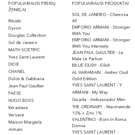
POPULIARIAUSI PREKIŲ
POPULIARIAUSI PRODUKTAI
ŽENKLAI
SOL DE JANEIRO - Cheirosa
Rituals
48
EMPORIO ARMANI - Stronger
Dyson
With You
Douglas Collection
EMPORIO ARMANI - Stronger
Sol de Janeiro
With You Intensely
MATH SCIETIFIC
JEAN PAUL GAULTIER - Le
Yves Saint Laurent
Male Le Parfum
DIOR
BILLIE EILISH - Eilish
CHANEL
AL HARAMAIN - Amber Oud
Dolce & Gabbana
Gold Edition
YVES SAINT LAURENT - Y
Jean Paul Gaultier
ARMANI - My Way
PAESE
Gisada - Ambassador Men
HUGO BOSS
THE ORDINARY - Niacinamide
Kérastase
10% + Zinc 1%
Versace
VALENTINO - Born In Roma
Maison Margiela
Donna
Armani
YVES SAINT LAURENT -