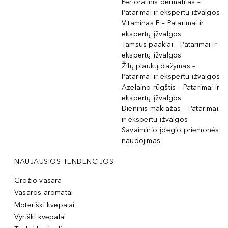
Perioralinis dermatitas –
Patarimai ir ekspertų įžvalgos
Vitaminas E – Patarimai ir
ekspertų įžvalgos
Tamsūs paakiai – Patarimai ir
ekspertų įžvalgos
Žilų plaukų dažymas –
Patarimai ir ekspertų įžvalgos
Azelaino rūgštis – Patarimai ir
ekspertų įžvalgos
Dieninis makiažas – Patarimai
ir ekspertų įžvalgos
Savaiminio įdegio priemonės
naudojimas
NAUJAUSIOS TENDENCIJOS
Grožio vasara
Vasaros aromatai
Moteriški kvepalai
Vyriški kvepalai