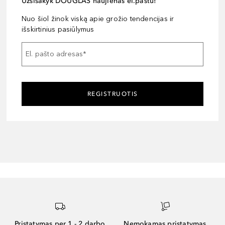
Užsisakyk DOUGLAS naujienas el.paštu!
Nuo šiol žinok viską apie grožio tendencijas ir
išskirtinius pasiūlymus
El. pašto adresas
*
REGISTRUOTIS
Pristatymas per 1 - 2 darbo
Nemokamas pristatymas