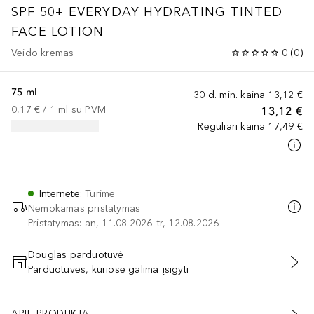
SPF 50+ EVERYDAY HYDRATING TINTED
FACE LOTION
Veido kremas
0
(
0
)
75 ml
30 d. min. kaina
13,12 €
0,17 €
 / 
1
ml
su PVM
13,12 €
Reguliari kaina
17,49 €
Internete
:
Turime
Nemokamas pristatymas
Pristatymas: an, 11.08.2026–tr, 12.08.2026
Douglas parduotuvė
Parduotuvės, kuriose galima įsigyti
PRIDĖTI Į KREPŠELĮ
APIE PRODUKTĄ