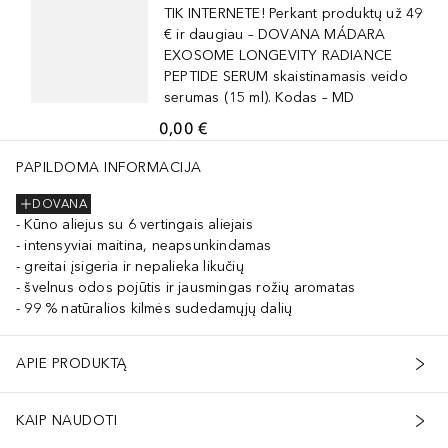
TIK INTERNETE! Perkant produktų už 49
€ ir daugiau – DOVANA MÁDARA
EXOSOME LONGEVITY RADIANCE
PEPTIDE SERUM skaistinamasis veido
serumas (15 ml). Kodas – MD
0,00 €
PAPILDOMA INFORMACIJA
DOVANA
Kūno aliejus su 6 vertingais aliejais
intensyviai maitina, neapsunkindamas
greitai įsigeria ir nepalieka likučių
švelnus odos pojūtis ir jausmingas rožių aromatas
99 % natūralios kilmės sudedamųjų dalių
APIE PRODUKTĄ
KAIP NAUDOTI