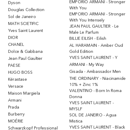
EMPORIO ARMANI - Stronger
Dyson
With You
Douglas Collection
EMPORIO ARMANI - Stronger
Sol de Janeiro
With You Intensely
MATH SCIETIFIC
JEAN PAUL GAULTIER - Le
Yves Saint Laurent
Male Le Parfum
DIOR
BILLIE EILISH - Eilish
CHANEL
AL HARAMAIN - Amber Oud
Dolce & Gabbana
Gold Edition
YVES SAINT LAURENT - Y
Jean Paul Gaultier
ARMANI - My Way
PAESE
Gisada - Ambassador Men
HUGO BOSS
THE ORDINARY - Niacinamide
Kérastase
10% + Zinc 1%
Versace
VALENTINO - Born In Roma
Maison Margiela
Donna
Armani
YVES SAINT LAURENT -
Prada
MYSLF
Burberry
SOL DE JANEIRO - Agua
MOÉRIE
Mistica
YVES SAINT LAURENT - Black
Schwarzkopf Professional