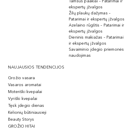
Tamsūs paakiai – Patarimai ir
ekspertų įžvalgos
Žilų plaukų dažymas –
Patarimai ir ekspertų įžvalgos
Azelaino rūgštis – Patarimai ir
ekspertų įžvalgos
Dieninis makiažas – Patarimai
ir ekspertų įžvalgos
Savaiminio įdegio priemonės
naudojimas
NAUJAUSIOS TENDENCIJOS
Grožio vasara
Vasaros aromatai
Moteriški kvepalai
Vyriški kvepalai
Tęsk įdegio dienas
Kelionių būtiniausieji
Beauty Storys
GROŽIO HITAI