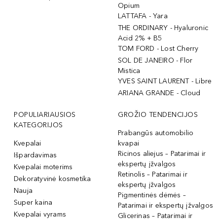
Opium
LATTAFA - Yara
THE ORDINARY - Hyaluronic
Acid 2% + B5
TOM FORD - Lost Cherry
SOL DE JANEIRO - Flor
Mistica
YVES SAINT LAURENT - Libre
ARIANA GRANDE - Cloud
POPULIARIAUSIOS
GROŽIO TENDENCIJOS
KATEGORIJOS
Prabangūs automobilio
Kvepalai
kvapai
Ricinos aliejus – Patarimai ir
Išpardavimas
ekspertų įžvalgos
Kvepalai moterims
Retinolis – Patarimai ir
Dekoratyvinė kosmetika
ekspertų įžvalgos
Nauja
Pigmentinės dėmės –
Super kaina
Patarimai ir ekspertų įžvalgos
Kvepalai vyrams
Glicerinas – Patarimai ir