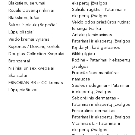
Blakstienų serumai
ekspertų įžvalgos
Salicilo rūgštis – Patarimai ir
Rituals Dovanų rinkiniai
ekspertų įžvalgos
Blakstienų tušai
Veido odos priežiūros rutina:
Šukos ir plaukų šepečiai
teisinga tvarka
Lūpų blizgiai
Antakių laminavimas –
Veido kremai vyrams
Patarimai ir ekspertų įžvalgos
Kuponas / Dovanų kortelė
Ką daryti, kad garbanos
Douglas Collection Kvepalai
išliktų ilgiau
Rožinė – Patarimai ir ekspertų
Bronzantai
įžvalgos
Nišiniai unisex kvepalai
Prancūziškas manikiūras
Skaistalai
namuose
ERBORIAN BB ir CC kremas
Saulės nudegimai – Patarimai
Lūpų pieštukai
ir ekspertų įžvalgos
Seborėjinis dermatitas –
Patarimai ir ekspertų įžvalgos
Perioralinis dermatitas –
Patarimai ir ekspertų įžvalgos
Vitaminas E – Patarimai ir
ekspertų įžvalgos