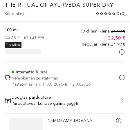
THE RITUAL OF AYURVEDA
SUPER DRY
Kūno aliejus
0
(
0
)
100 ml
30 d. min. kaina
24,99 €
0,23 €
 / 
1
ml
su PVM
22,50 €
Reguliari kaina
24,99 €
E-KAINA
Internete
:
Turime
Nemokamas pristatymas
Pristatymas: an, 11.08.2026–tr, 12.08.2026
Douglas parduotuvė
Parduotuvės, kuriose galima įsigyti
PRIDĖTI Į KREPŠELĮ
Praleisti slankiklį
NEMOKAMA DOVANA