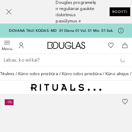
Douglas programėlę
[navigation.slideout.screenreader]
ir reguliariai gaukite
RODYTI
išskirtinius
pasiūlymus ir
nuolaidas
DOVANA TAU! KODAS: MD
01
Diena
01
Val.
01
Min.
01
Sek.
Į Douglas pagrindinį pu
Į mano nor
Atidaryti meniu
Į mano paskyrą
Į kr
Meniu
Grįžk atgal
Vykdykite paiešką
Titulinis
Kūno odos priežiūra
Kūno odos priežiūra
Kūno aliejus
-9%