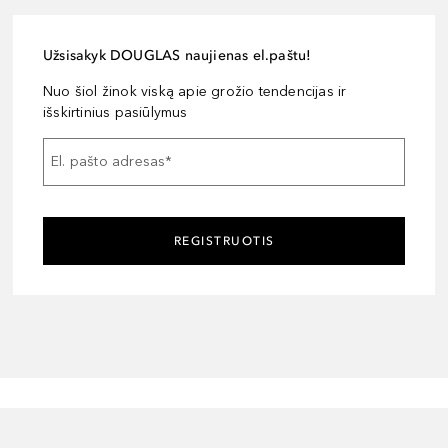
Užsisakyk DOUGLAS naujienas el.paštu!
Nuo šiol žinok viską apie grožio tendencijas ir
išskirtinius pasiūlymus
El. pašto adresas
*
REGISTRUOTIS