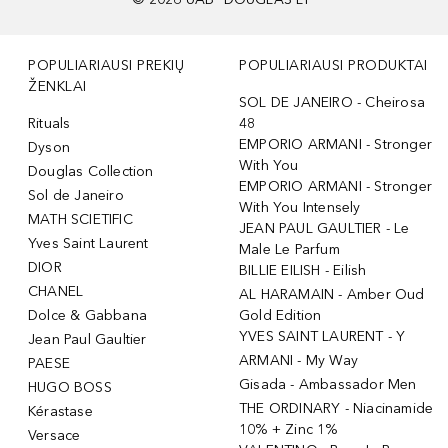
POPULIARIAUSI PREKIŲ
POPULIARIAUSI PRODUKTAI
ŽENKLAI
SOL DE JANEIRO - Cheirosa
Rituals
48
EMPORIO ARMANI - Stronger
Dyson
With You
Douglas Collection
EMPORIO ARMANI - Stronger
Sol de Janeiro
With You Intensely
MATH SCIETIFIC
JEAN PAUL GAULTIER - Le
Yves Saint Laurent
Male Le Parfum
DIOR
BILLIE EILISH - Eilish
CHANEL
AL HARAMAIN - Amber Oud
Dolce & Gabbana
Gold Edition
YVES SAINT LAURENT - Y
Jean Paul Gaultier
ARMANI - My Way
PAESE
Gisada - Ambassador Men
HUGO BOSS
THE ORDINARY - Niacinamide
Kérastase
10% + Zinc 1%
Versace