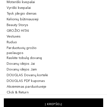
Moteriški kvepalai
Vyriški kvepalai
Tęsk įdegio dienas
Kelionių būtiniausieji
Beauty Storys
GROŽIO HITAI
Vestuvės
Ruduo
Parduotuvių grožio
paslaugos
Raskite tobulą dovaną
Dovanų idėjos Jai
Dovanų idėjos Jam
DOUGLAS Dovanų kortelė
DOUGLAS PDF kuponas
Atsiėmimas parduotuvėje
Click & Return
DOUGLAS Grožio Kortelė
DOUGLAS Mobilioji
Į KREPŠELĮ