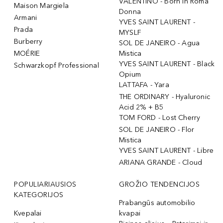
VALENTINO - Born In Roma
Maison Margiela
Donna
Armani
YVES SAINT LAURENT -
Prada
MYSLF
Burberry
SOL DE JANEIRO - Agua
MOÉRIE
Mistica
YVES SAINT LAURENT - Black
Schwarzkopf Professional
Opium
LATTAFA - Yara
THE ORDINARY - Hyaluronic
Acid 2% + B5
TOM FORD - Lost Cherry
SOL DE JANEIRO - Flor
Mistica
YVES SAINT LAURENT - Libre
ARIANA GRANDE - Cloud
POPULIARIAUSIOS
GROŽIO TENDENCIJOS
KATEGORIJOS
Prabangūs automobilio
Kvepalai
kvapai