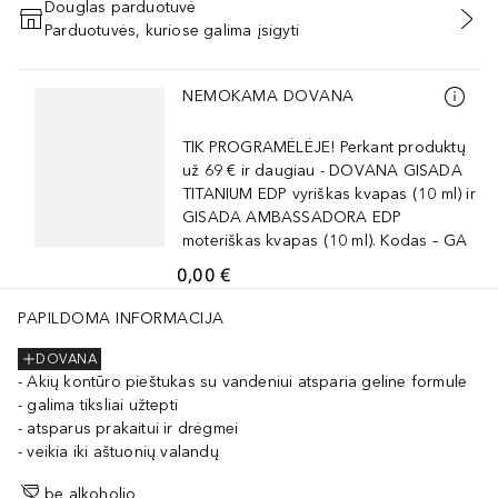
Douglas parduotuvė
Parduotuvės, kuriose galima įsigyti
PRIDĖTI Į KREPŠELĮ
Praleisti slankiklį
NEMOKAMA DOVANA
TIK PROGRAMĖLĖJE! Perkant produktų
už 69 € ir daugiau - DOVANA GISADA
TITANIUM EDP vyriškas kvapas (10 ml) ir
GISADA AMBASSADORA EDP
moteriškas kvapas (10 ml). Kodas – GA
0,00 €
PAPILDOMA INFORMACIJA
DOVANA
Akių kontūro pieštukas su vandeniui atsparia geline formule
galima tiksliai užtepti
atsparus prakaitui ir drėgmei
veikia iki aštuonių valandų
be alkoholio