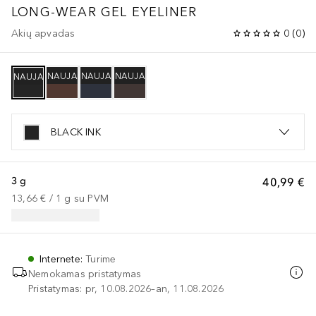
LONG-WEAR GEL EYELINER
Akių apvadas
0
(
0
)
NAUJA
NAUJA
NAUJA
NAUJA
BLACK INK
3 g
40,99 €
13,66 €
 / 
1
g
su PVM
Internete
:
Turime
Nemokamas pristatymas
Pristatymas: pr, 10.08.2026–an, 11.08.2026