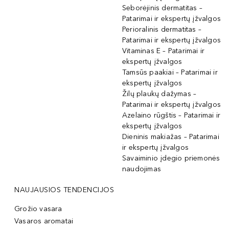
Seborėjinis dermatitas –
Patarimai ir ekspertų įžvalgos
Perioralinis dermatitas –
Patarimai ir ekspertų įžvalgos
Vitaminas E – Patarimai ir
ekspertų įžvalgos
Tamsūs paakiai – Patarimai ir
ekspertų įžvalgos
Žilų plaukų dažymas –
Patarimai ir ekspertų įžvalgos
Azelaino rūgštis – Patarimai ir
ekspertų įžvalgos
Dieninis makiažas – Patarimai
ir ekspertų įžvalgos
Savaiminio įdegio priemonės
naudojimas
NAUJAUSIOS TENDENCIJOS
Grožio vasara
Vasaros aromatai