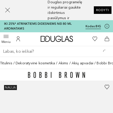
Douglas programėlę
[navigation.slideout.screenreader]
ir reguliariai gaukite
RODYTI
išskirtinius
pasiūlymus ir
nuolaidas
IKI 25%* ATRINKTIEMS DIDESNIEMS NEI 80 ML
Kodas:
BIG
AROMATAMS
Į Douglas pagrindinį pu
Į mano nor
Atidaryti meniu
Į mano paskyrą
Į kr
Meniu
Grįžk atgal
Vykdykite paiešką
Titulinis
Dekoratyvinė kosmetika
Akims
Akių apvadai
Bobbi Br
NAUJA