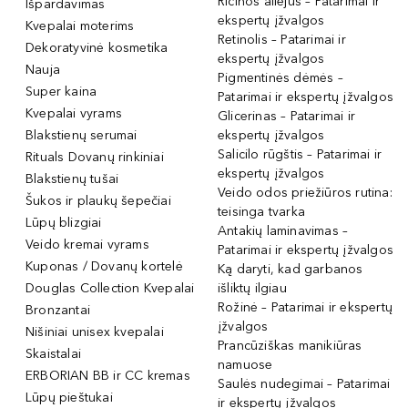
Ricinos aliejus – Patarimai ir
Išpardavimas
ekspertų įžvalgos
Kvepalai moterims
Retinolis – Patarimai ir
Dekoratyvinė kosmetika
ekspertų įžvalgos
Nauja
Pigmentinės dėmės –
Super kaina
Patarimai ir ekspertų įžvalgos
Kvepalai vyrams
Glicerinas – Patarimai ir
Blakstienų serumai
ekspertų įžvalgos
Salicilo rūgštis – Patarimai ir
Rituals Dovanų rinkiniai
ekspertų įžvalgos
Blakstienų tušai
Veido odos priežiūros rutina:
Šukos ir plaukų šepečiai
teisinga tvarka
Lūpų blizgiai
Antakių laminavimas –
Veido kremai vyrams
Patarimai ir ekspertų įžvalgos
Kuponas / Dovanų kortelė
Ką daryti, kad garbanos
Douglas Collection Kvepalai
išliktų ilgiau
Rožinė – Patarimai ir ekspertų
Bronzantai
įžvalgos
Nišiniai unisex kvepalai
Prancūziškas manikiūras
Skaistalai
namuose
ERBORIAN BB ir CC kremas
Saulės nudegimai – Patarimai
Lūpų pieštukai
ir ekspertų įžvalgos