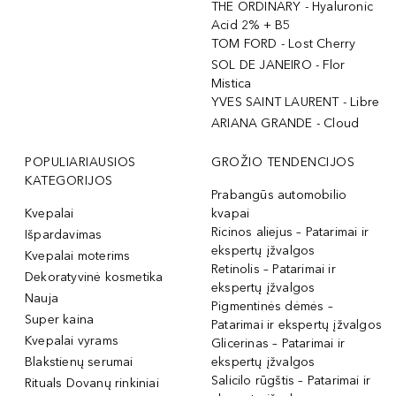
THE ORDINARY - Hyaluronic
Acid 2% + B5
TOM FORD - Lost Cherry
SOL DE JANEIRO - Flor
Mistica
YVES SAINT LAURENT - Libre
ARIANA GRANDE - Cloud
POPULIARIAUSIOS
GROŽIO TENDENCIJOS
KATEGORIJOS
Prabangūs automobilio
Kvepalai
kvapai
Ricinos aliejus – Patarimai ir
Išpardavimas
ekspertų įžvalgos
Kvepalai moterims
Retinolis – Patarimai ir
Dekoratyvinė kosmetika
ekspertų įžvalgos
Nauja
Pigmentinės dėmės –
Super kaina
Patarimai ir ekspertų įžvalgos
Kvepalai vyrams
Glicerinas – Patarimai ir
Blakstienų serumai
ekspertų įžvalgos
Salicilo rūgštis – Patarimai ir
Rituals Dovanų rinkiniai