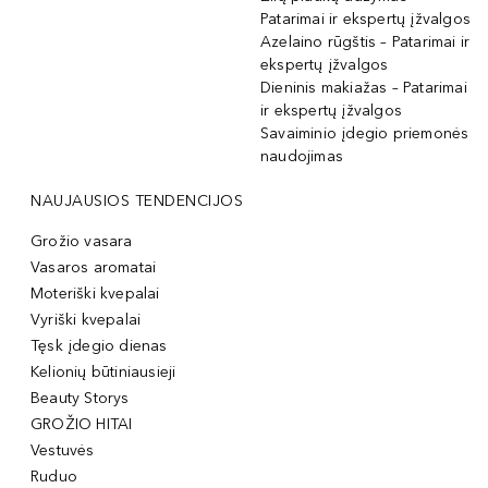
Patarimai ir ekspertų įžvalgos
Azelaino rūgštis – Patarimai ir
ekspertų įžvalgos
Dieninis makiažas – Patarimai
ir ekspertų įžvalgos
Savaiminio įdegio priemonės
naudojimas
NAUJAUSIOS TENDENCIJOS
Grožio vasara
Vasaros aromatai
Moteriški kvepalai
Vyriški kvepalai
Tęsk įdegio dienas
Kelionių būtiniausieji
Beauty Storys
GROŽIO HITAI
Vestuvės
Ruduo