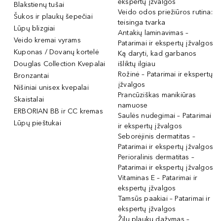
ekspertų įžvalgos
Blakstienų tušai
Veido odos priežiūros rutina:
Šukos ir plaukų šepečiai
teisinga tvarka
Lūpų blizgiai
Antakių laminavimas –
Veido kremai vyrams
Patarimai ir ekspertų įžvalgos
Kuponas / Dovanų kortelė
Ką daryti, kad garbanos
Douglas Collection Kvepalai
išliktų ilgiau
Rožinė – Patarimai ir ekspertų
Bronzantai
įžvalgos
Nišiniai unisex kvepalai
Prancūziškas manikiūras
Skaistalai
namuose
ERBORIAN BB ir CC kremas
Saulės nudegimai – Patarimai
Lūpų pieštukai
ir ekspertų įžvalgos
Seborėjinis dermatitas –
Patarimai ir ekspertų įžvalgos
Perioralinis dermatitas –
Patarimai ir ekspertų įžvalgos
Vitaminas E – Patarimai ir
ekspertų įžvalgos
Tamsūs paakiai – Patarimai ir
ekspertų įžvalgos
Žilų plaukų dažymas –