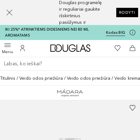
Douglas programėlę
[navigation.slideout.screenreader]
ir reguliariai gaukite
RODYTI
išskirtinius
pasiūlymus ir
nuolaidas
IKI 25%* ATRINKTIEMS DIDESNIEMS NEI 80 ML
Kodas:
BIG
AROMATAMS
Į Douglas pagrindinį pu
Į mano nor
Atidaryti meniu
Į mano paskyrą
Į kr
Meniu
Grįžk atgal
Vykdykite paiešką
Titulinis
Veido odos priežiūra
Veido odos priežiūra
Veido krema