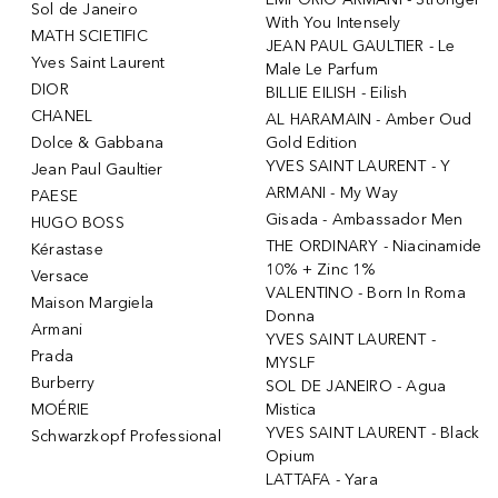
Sol de Janeiro
With You Intensely
MATH SCIETIFIC
JEAN PAUL GAULTIER - Le
Yves Saint Laurent
Male Le Parfum
DIOR
BILLIE EILISH - Eilish
CHANEL
AL HARAMAIN - Amber Oud
Dolce & Gabbana
Gold Edition
YVES SAINT LAURENT - Y
Jean Paul Gaultier
ARMANI - My Way
PAESE
Gisada - Ambassador Men
HUGO BOSS
THE ORDINARY - Niacinamide
Kérastase
10% + Zinc 1%
Versace
VALENTINO - Born In Roma
Maison Margiela
Donna
Armani
YVES SAINT LAURENT -
Prada
MYSLF
Burberry
SOL DE JANEIRO - Agua
MOÉRIE
Mistica
YVES SAINT LAURENT - Black
Schwarzkopf Professional
Opium
LATTAFA - Yara