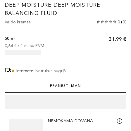
DEEP MOISTURE
DEEP MOISTURE
BALANCING FLUID
Veido kremas
0
(
0
)
50 ml
31,99 €
0,64 €
 / 
1
ml
su PVM
Internete
:
Netrukus sugrįš
PRANEŠTI MAN
Praleisti slankiklį
NEMOKAMA DOVANA