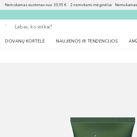
Nemokamas siuntimas nuo 39,95 € 2 nemokami mėginėliai Nemokamas d
Grįžk atgal
Vykdykite paiešką
DOVANŲ KORTELĖ
NAUJIENOS IR TENDENCIJOS
AM
Atidaryti NAUJIENOS IR TENDENCIJOS 
Atid