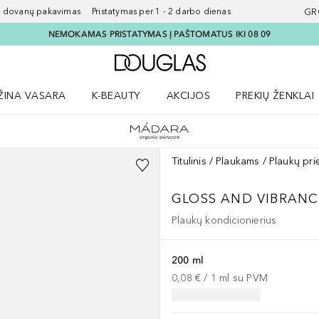
ovanų pakavimas Pristatymas per 1 - 2 darbo dienas
GR
NEMOKAMAS PRISTATYMAS Į PAŠTOMATUS IKI 08 09
Į Douglas pagrindinį pu
ŽINA VASARA
K-BEAUTY
AKCIJOS
PREKIŲ ŽENKLAI
meniu
aryti Amžina vasara meniu
Atidaryti AKCIJOS meniu
Atidaryti PREKIŲ 
Titulinis
Plaukams
Plaukų pri
GLOSS AND VIBRAN
Plaukų kondicionierius
200 ml
0,08 €
 / 
1
ml
su PVM