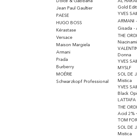
Dolce & Gabbana
AL HARA
Gold Edit
Jean Paul Gaultier
YVES SAI
PAESE
ARMANI 
HUGO BOSS
Gisada -
Kérastase
THE ORD
Versace
Niacinam
Maison Margiela
VALENTIN
Armani
Donna
Prada
YVES SAI
Burberry
MYSLF
MOÉRIE
SOL DE J
Mistica
Schwarzkopf Professional
YVES SAI
Black Op
LATTAFA 
THE ORDI
Acid 2% 
TOM FORD
SOL DE J
Mistica