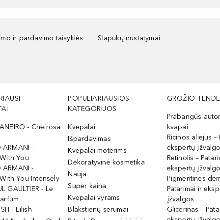
kimo ir pardavimo taisyklės
Slapukų nustatymai
RIAUSI
POPULIARIAUSIOS
GROŽIO TENDE
AI
KATEGORIJOS
Prabangūs auto
ANEIRO - Cheirosa
Kvepalai
kvapai
Ricinos aliejus – 
Išpardavimas
 ARMANI -
ekspertų įžvalg
Kvepalai moterims
 With You
Retinolis – Patari
Dekoratyvinė kosmetika
 ARMANI -
ekspertų įžvalg
Nauja
With You Intensely
Pigmentinės dė
Super kaina
L GAULTIER - Le
Patarimai ir eksp
Kvepalai vyrams
Parfum
įžvalgos
ISH - Eilish
Blakstienų serumai
Glicerinas – Pata
ekspertų įžvalg