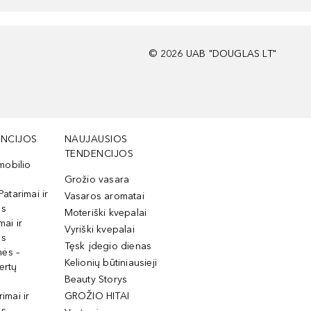
©
2026
UAB "DOUGLAS LT"
NCIJOS
NAUJAUSIOS
TENDENCIJOS
mobilio
Grožio vasara
Patarimai ir
Vasaros aromatai
os
Moteriški kvepalai
mai ir
Vyriški kvepalai
os
Tęsk įdegio dienas
mės –
Kelionių būtiniausieji
ertų
Beauty Storys
rimai ir
GROŽIO HITAI
os