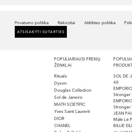
Privatumo politika
Rekvizitai
Atitikties politika
Pir
ATSISAKYTI SUTARTIES
POPULIARIAUSI PREKIŲ
POPULIA
ŽENKLAI
PRODUKT
Rituals
SOL DE J
48
Dyson
EMPORIO
Douglas Collection
Stronger
Sol de Janeiro
EMPORIO
MATH SCIETIFIC
Stronger 
Yves Saint Laurent
JEAN PAU
DIOR
Male Le 
CHANEL
BILLIE EIL