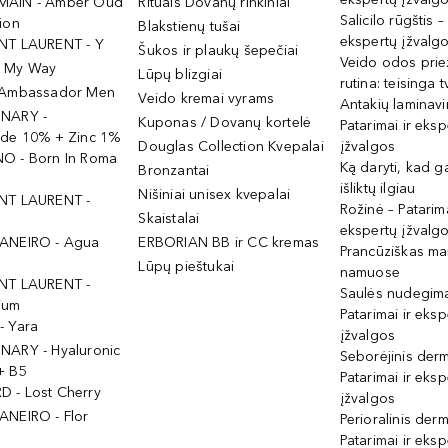
MAIN - Amber Oud
Rituals Dovanų rinkiniai
Salicilo rūgštis –
ion
Blakstienų tušai
ekspertų įžvalg
NT LAURENT - Y
Šukos ir plaukų šepečiai
Veido odos prie
- My Way
Lūpų blizgiai
rutina: teisinga 
 Ambassador Men
Veido kremai vyrams
Antakių laminav
INARY -
Kuponas / Dovanų kortelė
Patarimai ir eksp
ide 10% + Zinc 1%
Douglas Collection Kvepalai
įžvalgos
O - Born In Roma
Ką daryti, kad 
Bronzantai
išliktų ilgiau
Nišiniai unisex kvepalai
NT LAURENT -
Rožinė – Patarima
Skaistalai
ekspertų įžvalg
ANEIRO - Agua
ERBORIAN BB ir CC kremas
Prancūziškas ma
Lūpų pieštukai
namuose
NT LAURENT -
Saulės nudegima
ium
Patarimai ir eksp
- Yara
įžvalgos
NARY - Hyaluronic
Seborėjinis derm
+ B5
Patarimai ir eksp
 - Lost Cherry
įžvalgos
ANEIRO - Flor
Perioralinis derm
Patarimai ir eksp