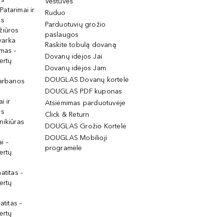
Vestuvės
 Patarimai ir
Ruduo
os
Parduotuvių grožio
žiūros
paslaugos
tvarka
Raskite tobulą dovaną
imas –
Dovanų idėjos Jai
ertų
Dovanų idėjos Jam
DOUGLAS Dovanų kortelė
garbanos
DOUGLAS PDF kuponas
i ir
Atsiėmimas parduotuvėje
os
Click & Return
nikiūras
DOUGLAS Grožio Kortelė
DOUGLAS Mobilioji
i –
programėlė
ertų
atitas –
ertų
atitas –
ertų