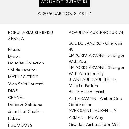
ATSISAKYTI SUTARTIES
©
2026
UAB "DOUGLAS LT"
POPULIARIAUSI PREKIŲ
POPULIARIAUSI PRODUKTAI
ŽENKLAI
SOL DE JANEIRO - Cheirosa
Rituals
48
EMPORIO ARMANI - Stronger
Dyson
With You
Douglas Collection
EMPORIO ARMANI - Stronger
Sol de Janeiro
With You Intensely
MATH SCIETIFIC
JEAN PAUL GAULTIER - Le
Yves Saint Laurent
Male Le Parfum
DIOR
BILLIE EILISH - Eilish
CHANEL
AL HARAMAIN - Amber Oud
Dolce & Gabbana
Gold Edition
YVES SAINT LAURENT - Y
Jean Paul Gaultier
ARMANI - My Way
PAESE
Gisada - Ambassador Men
HUGO BOSS