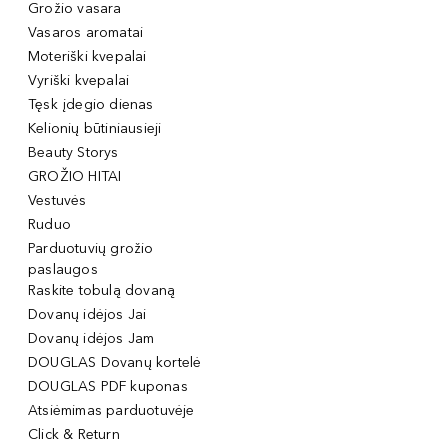
Grožio vasara
Vasaros aromatai
Moteriški kvepalai
Vyriški kvepalai
Tęsk įdegio dienas
Kelionių būtiniausieji
Beauty Storys
GROŽIO HITAI
Vestuvės
Ruduo
Parduotuvių grožio
paslaugos
Raskite tobulą dovaną
Dovanų idėjos Jai
Dovanų idėjos Jam
DOUGLAS Dovanų kortelė
DOUGLAS PDF kuponas
Atsiėmimas parduotuvėje
Click & Return