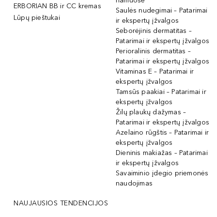
namuose
ERBORIAN BB ir CC kremas
Saulės nudegimai – Patarimai
Lūpų pieštukai
ir ekspertų įžvalgos
Seborėjinis dermatitas –
Patarimai ir ekspertų įžvalgos
Perioralinis dermatitas –
Patarimai ir ekspertų įžvalgos
Vitaminas E – Patarimai ir
ekspertų įžvalgos
Tamsūs paakiai – Patarimai ir
ekspertų įžvalgos
Žilų plaukų dažymas –
Patarimai ir ekspertų įžvalgos
Azelaino rūgštis – Patarimai ir
ekspertų įžvalgos
Dieninis makiažas – Patarimai
ir ekspertų įžvalgos
Savaiminio įdegio priemonės
naudojimas
NAUJAUSIOS TENDENCIJOS