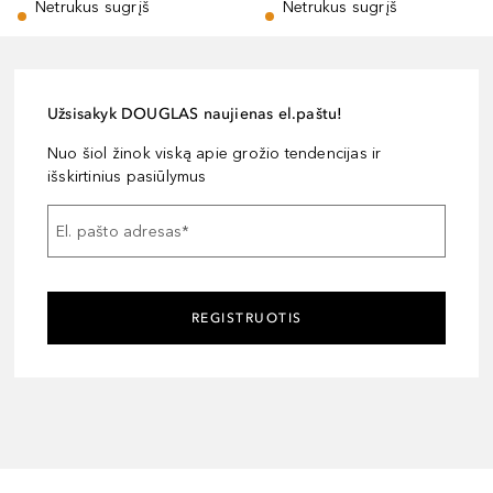
Netrukus sugrįš
Netrukus sugrįš
Užsisakyk DOUGLAS naujienas el.paštu!
Nuo šiol žinok viską apie grožio tendencijas ir
išskirtinius pasiūlymus
El. pašto adresas
*
REGISTRUOTIS