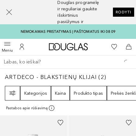
Douglas programėlę
[navigation.slideout.screenreader]
ir reguliariai gaukite
RODYTI
išskirtinius
pasiūlymus ir
nuolaidas
NEMOKAMAS PRISTATYMAS Į PAŠTOMATUS IKI 08 09
Į Douglas pagrindinį pu
Į mano nor
Atidaryti meniu
Į mano paskyrą
Į kr
Meniu
Grįžk atgal
Vykdykite paiešką
ARTDECO - BLAKSTIENŲ KLIJAI
2
REZULTAT
ARTDECO - BLAKSTIENŲ KLIJAI
(
2
)
Filtras
Kategorijos
Kaina
Produkto tipas
Prekės ženkl
Pastabos apie rūšiavimą