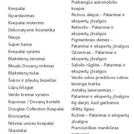
Prabangūs automobilio
Kvepalai
kvapai
Ricinos aliejus – Patarimai ir
Išpardavimas
ekspertų įžvalgos
Kvepalai moterims
Retinolis – Patarimai ir
Dekoratyvinė kosmetika
ekspertų įžvalgos
Nauja
Pigmentinės dėmės –
Super kaina
Patarimai ir ekspertų įžvalgos
Kvepalai vyrams
Glicerinas – Patarimai ir
Blakstienų serumai
ekspertų įžvalgos
Salicilo rūgštis – Patarimai ir
Rituals Dovanų rinkiniai
ekspertų įžvalgos
Blakstienų tušai
Veido odos priežiūros rutina:
Šukos ir plaukų šepečiai
teisinga tvarka
Lūpų blizgiai
Antakių laminavimas –
Veido kremai vyrams
Patarimai ir ekspertų įžvalgos
Kuponas / Dovanų kortelė
Ką daryti, kad garbanos
Douglas Collection Kvepalai
išliktų ilgiau
Rožinė – Patarimai ir ekspertų
Bronzantai
įžvalgos
Nišiniai unisex kvepalai
Prancūziškas manikiūras
Skaistalai