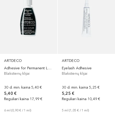
ARTDECO
ARTDECO
Adhesive for Permanent Lashes
Eyelash Adhesive
Blakstienų klijai
Blakstienų klijai
30 d. min. kaina
5,40 €
30 d. min. kaina
5,25 €
5,40 €
5,25 €
Reguliari kaina
17,99 €
Reguliari kaina
10,49 €
6
ml
 (
0,90 €
 / 
1
ml
)
5
ml
 (
1,05 €
 / 
1
ml
)