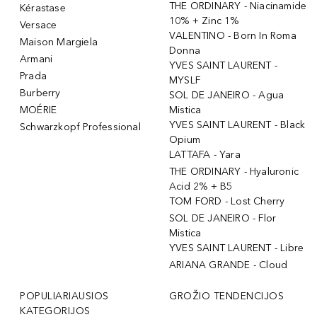
THE ORDINARY - Niacinamide
Kérastase
10% + Zinc 1%
Versace
VALENTINO - Born In Roma
Maison Margiela
Donna
Armani
YVES SAINT LAURENT -
Prada
MYSLF
Burberry
SOL DE JANEIRO - Agua
MOÉRIE
Mistica
YVES SAINT LAURENT - Black
Schwarzkopf Professional
Opium
LATTAFA - Yara
THE ORDINARY - Hyaluronic
Acid 2% + B5
TOM FORD - Lost Cherry
SOL DE JANEIRO - Flor
Mistica
YVES SAINT LAURENT - Libre
ARIANA GRANDE - Cloud
POPULIARIAUSIOS
GROŽIO TENDENCIJOS
KATEGORIJOS