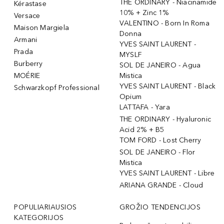
THE ORDINARY - Niacinamide
Kérastase
10% + Zinc 1%
Versace
VALENTINO - Born In Roma
Maison Margiela
Donna
Armani
YVES SAINT LAURENT -
Prada
MYSLF
Burberry
SOL DE JANEIRO - Agua
MOÉRIE
Mistica
YVES SAINT LAURENT - Black
Schwarzkopf Professional
Opium
LATTAFA - Yara
THE ORDINARY - Hyaluronic
Acid 2% + B5
TOM FORD - Lost Cherry
SOL DE JANEIRO - Flor
Mistica
YVES SAINT LAURENT - Libre
ARIANA GRANDE - Cloud
POPULIARIAUSIOS
GROŽIO TENDENCIJOS
KATEGORIJOS