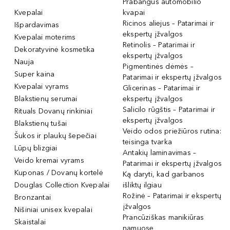
Prabangūs automobilio
Kvepalai
kvapai
Ricinos aliejus – Patarimai ir
Išpardavimas
ekspertų įžvalgos
Kvepalai moterims
Retinolis – Patarimai ir
Dekoratyvinė kosmetika
ekspertų įžvalgos
Nauja
Pigmentinės dėmės –
Super kaina
Patarimai ir ekspertų įžvalgos
Kvepalai vyrams
Glicerinas – Patarimai ir
Blakstienų serumai
ekspertų įžvalgos
Salicilo rūgštis – Patarimai ir
Rituals Dovanų rinkiniai
ekspertų įžvalgos
Blakstienų tušai
Veido odos priežiūros rutina:
Šukos ir plaukų šepečiai
teisinga tvarka
Lūpų blizgiai
Antakių laminavimas –
Veido kremai vyrams
Patarimai ir ekspertų įžvalgos
Kuponas / Dovanų kortelė
Ką daryti, kad garbanos
Douglas Collection Kvepalai
išliktų ilgiau
Rožinė – Patarimai ir ekspertų
Bronzantai
įžvalgos
Nišiniai unisex kvepalai
Prancūziškas manikiūras
Skaistalai
namuose