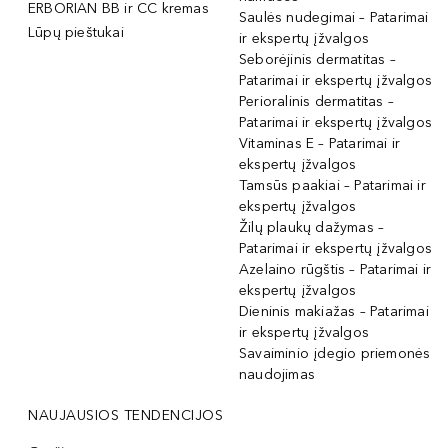
ERBORIAN BB ir CC kremas
Saulės nudegimai – Patarimai
Lūpų pieštukai
ir ekspertų įžvalgos
Seborėjinis dermatitas –
Patarimai ir ekspertų įžvalgos
Perioralinis dermatitas –
Patarimai ir ekspertų įžvalgos
Vitaminas E – Patarimai ir
ekspertų įžvalgos
Tamsūs paakiai – Patarimai ir
ekspertų įžvalgos
Žilų plaukų dažymas –
Patarimai ir ekspertų įžvalgos
Azelaino rūgštis – Patarimai ir
ekspertų įžvalgos
Dieninis makiažas – Patarimai
ir ekspertų įžvalgos
Savaiminio įdegio priemonės
naudojimas
NAUJAUSIOS TENDENCIJOS