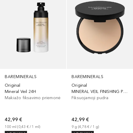
BAREMINERALS
BAREMINERALS
Original
Original
Mineral Veil 24H
MINERAL VEIL FINISHING PRESSED POWDER
Makiažo fiksavimo priemonė
Fiksuojamoji pudra
42,99 €
42,99 €
100
ml
 (
0,43 €
 / 
1
ml
)
9
g
 (
4,78 €
 / 
1
g
)