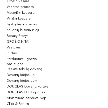
Grožio vasara
Vasaros aromatai
Moteriški kvepalai
Vyriški kvepalai
Tęsk įdegio dienas
Kelionių būtiniausieji
Beauty Storys
GROŽIO HITAI
Vestuvės
Ruduo
Parduotuvių grožio
paslaugos
Raskite tobulą dovaną
Dovanų idėjos Jai
Dovanų idėjos Jam
DOUGLAS Dovanų kortelė
DOUGLAS PDF kuponas
Atsiėmimas parduotuvėje
Click & Return