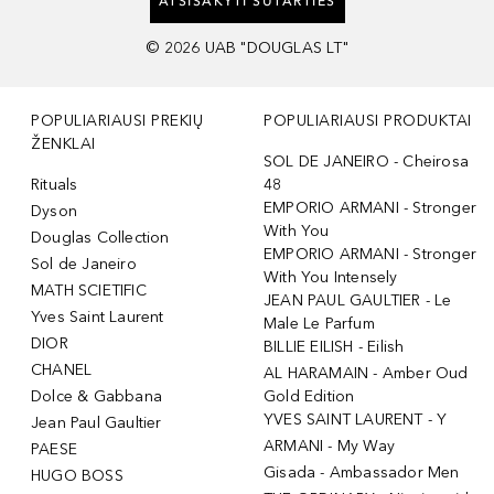
ATSISAKYTI SUTARTIES
©
2026
UAB "DOUGLAS LT"
POPULIARIAUSI PREKIŲ
POPULIARIAUSI PRODUKTAI
ŽENKLAI
SOL DE JANEIRO - Cheirosa
Rituals
48
EMPORIO ARMANI - Stronger
Dyson
With You
Douglas Collection
EMPORIO ARMANI - Stronger
Sol de Janeiro
With You Intensely
MATH SCIETIFIC
JEAN PAUL GAULTIER - Le
Yves Saint Laurent
Male Le Parfum
DIOR
BILLIE EILISH - Eilish
CHANEL
AL HARAMAIN - Amber Oud
Dolce & Gabbana
Gold Edition
YVES SAINT LAURENT - Y
Jean Paul Gaultier
ARMANI - My Way
PAESE
Gisada - Ambassador Men
HUGO BOSS