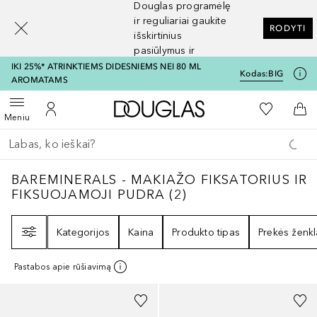
Douglas programėlę
[navigation.slideout.screenreader]
ir reguliariai gaukite
RODYTI
išskirtinius
pasiūlymus ir
nuolaidas
IKI 25%* ATRINKTIEMS DIDESNIEMS NEI 80 ML
Kodas:
BIG
AROMATAMS
Į Douglas pagrindinį pu
Į mano nor
Atidaryti meniu
Į mano paskyrą
Į kr
Meniu
Grįžk atgal
Vykdykite paiešką
BAREMINERALS - MAKIAŽO FIKSATORIUS 
BAREMINERALS - MAKIAŽO FIKSATORIUS IR
FIKSUOJAMOJI PUDRA
(
2
)
Filtras
Kategorijos
Kaina
Produkto tipas
Prekės ženkl
Pastabos apie rūšiavimą
+
1