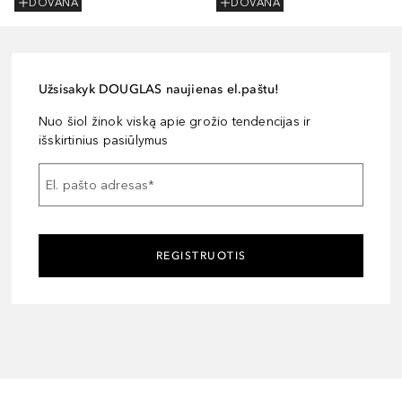
DOVANA
DOVANA
Užsisakyk DOUGLAS naujienas el.paštu!
Nuo šiol žinok viską apie grožio tendencijas ir
išskirtinius pasiūlymus
El. pašto adresas
*
REGISTRUOTIS