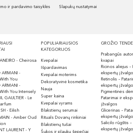
kimo ir pardavimo taisyklės
Slapukų nustatymai
RIAUSI
POPULIARIAUSIOS
GROŽIO TENDE
AI
KATEGORIJOS
Prabangūs auto
ANEIRO - Cheirosa
Kvepalai
kvapai
Ricinos aliejus – 
Išpardavimas
 ARMANI -
ekspertų įžvalg
Kvepalai moterims
 With You
Retinolis – Patari
Dekoratyvinė kosmetika
 ARMANI -
ekspertų įžvalg
Nauja
With You Intensely
Pigmentinės dė
Super kaina
L GAULTIER - Le
Patarimai ir eksp
Kvepalai vyrams
Parfum
įžvalgos
ISH - Eilish
Blakstienų serumai
Glicerinas – Pata
ekspertų įžvalg
MAIN - Amber Oud
Rituals Dovanų rinkiniai
Salicilo rūgštis –
ion
Blakstienų tušai
ekspertų įžvalg
NT LAURENT - Y
Šukos ir plaukų šepečiai