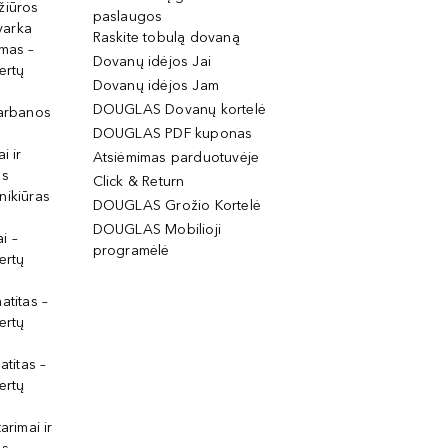
žiūros
paslaugos
tvarka
Raskite tobulą dovaną
imas –
Dovanų idėjos Jai
ertų
Dovanų idėjos Jam
DOUGLAS Dovanų kortelė
garbanos
DOUGLAS PDF kuponas
i ir
Atsiėmimas parduotuvėje
os
Click & Return
nikiūras
DOUGLAS Grožio Kortelė
DOUGLAS Mobilioji
i –
programėlė
ertų
atitas –
ertų
atitas –
ertų
arimai ir