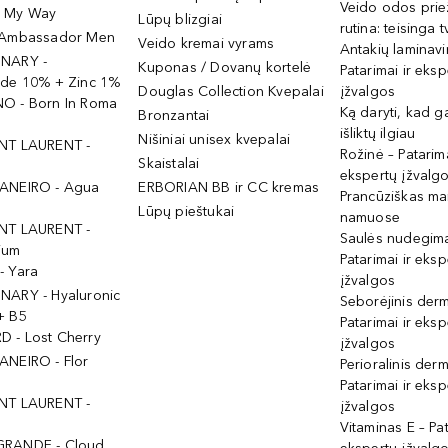
Veido odos prie
- My Way
Lūpų blizgiai
rutina: teisinga 
 Ambassador Men
Veido kremai vyrams
Antakių laminav
INARY -
Kuponas / Dovanų kortelė
Patarimai ir eksp
ide 10% + Zinc 1%
Douglas Collection Kvepalai
įžvalgos
O - Born In Roma
Ką daryti, kad 
Bronzantai
išliktų ilgiau
Nišiniai unisex kvepalai
NT LAURENT -
Rožinė – Patarima
Skaistalai
ekspertų įžvalg
ANEIRO - Agua
ERBORIAN BB ir CC kremas
Prancūziškas ma
Lūpų pieštukai
namuose
NT LAURENT -
Saulės nudegima
ium
Patarimai ir eksp
- Yara
įžvalgos
NARY - Hyaluronic
Seborėjinis derm
+ B5
Patarimai ir eksp
 - Lost Cherry
įžvalgos
ANEIRO - Flor
Perioralinis derm
Patarimai ir eksp
NT LAURENT -
įžvalgos
Vitaminas E – Pat
GRANDE - Cloud