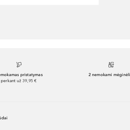
mokamas pristatymas
2 nemokami mėginėli
perkant už 39,95 €
ūdai