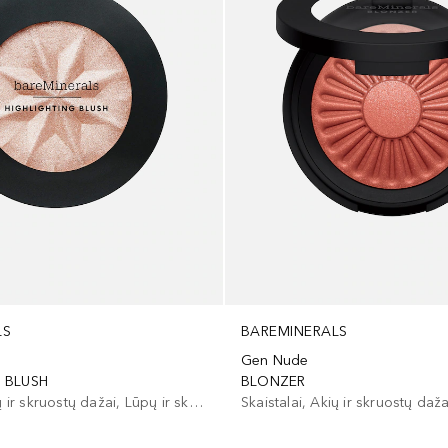
LS
BAREMINERALS
Gen Nude
G BLUSH
BLONZER
Skaistalai, Akių ir skruostų dažai, Lūpų ir skruostų dažai