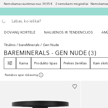
Nemokamas siuntimas nuo 39,95 € 2 nemokami mėginėliai Nemokamas d
Grįžk atgal
Vykdykite paiešką
DOVANŲ KORTELĖ
NAUJIENOS IR TENDENCIJOS
AM
Atidaryti NAUJIENOS IR TENDENCIJOS 
Atid
Titulinis
bareMinerals
Gen Nude
BAREMINERALS - GEN NUDE
(
3
)
BAREMINERALS - GEN NUDE
3
REZ
Filtras
Kaina
Produkto tipas
Prekės ženklas
Kam skirt
Pastabos apie rūšiavimą
+
5
+
2