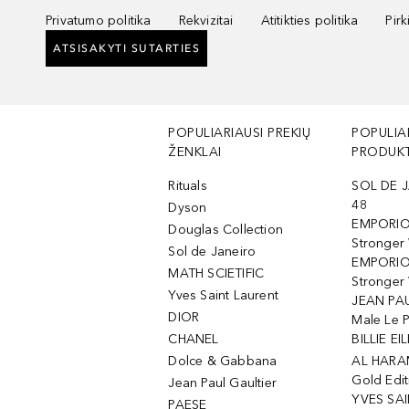
Privatumo politika
Rekvizitai
Atitikties politika
Pir
ATSISAKYTI SUTARTIES
POPULIARIAUSI PREKIŲ
POPULIA
ŽENKLAI
PRODUKT
Rituals
SOL DE J
48
Dyson
EMPORIO
Douglas Collection
Stronger
Sol de Janeiro
EMPORIO
MATH SCIETIFIC
Stronger 
Yves Saint Laurent
JEAN PAU
DIOR
Male Le 
CHANEL
BILLIE EIL
Dolce & Gabbana
AL HARA
Gold Edit
Jean Paul Gaultier
YVES SAI
PAESE