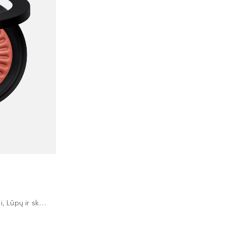
Skaistalai, Akių ir skruostų dažai, Lūpų ir skruostų dažai