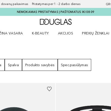
ovanų pakavimas Pristatymas per 1 - 2 darbo dienas
GR
NEMOKAMAS PRISTATYMAS Į PAŠTOMATUS IKI 08 09
Į Douglas pagrindinį pu
ŽINA VASARA
K-BEAUTY
AKCIJOS
PREKIŲ ŽENKLAI
meniu
aryti Amžina vasara meniu
Atidaryti AKCIJOS meniu
Atidaryti PREKIŲ 
ULTATAI
a
Spalva
Produkto savybės
Spec.pasiūlymas
+
2