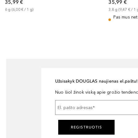
35,99 €
35,99 €
6
g
 (
6,00 €
 / 
1
g
)
3.8
g
 (
9,47 €
 / 
1
Pas mus net
Užsisakyk DOUGLAS naujienas el.paštu!
Nuo šiol žinok viską apie grožio tendencij
El. pašto adresas
*
REGISTRUOTIS