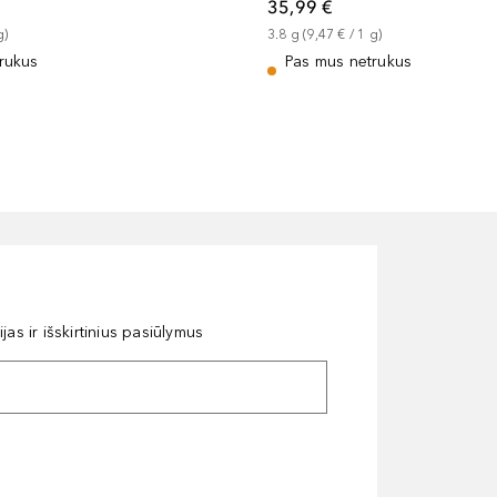
35,99 €
g
)
3.8
g
 (
9,47 €
 / 
1
g
)
rukus
Pas mus netrukus
as ir išskirtinius pasiūlymus