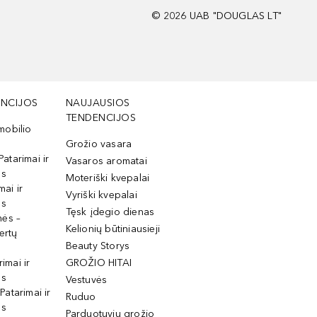
©
2026
UAB "DOUGLAS LT"
NCIJOS
NAUJAUSIOS
TENDENCIJOS
mobilio
Grožio vasara
Patarimai ir
Vasaros aromatai
os
Moteriški kvepalai
mai ir
Vyriški kvepalai
os
Tęsk įdegio dienas
mės –
Kelionių būtiniausieji
ertų
Beauty Storys
rimai ir
GROŽIO HITAI
os
Vestuvės
 Patarimai ir
Ruduo
os
Parduotuvių grožio