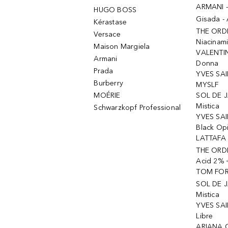
ARMANI 
HUGO BOSS
Gisada -
Kérastase
THE ORD
Versace
Niacinam
Maison Margiela
VALENTIN
Armani
Donna
Prada
YVES SAI
Burberry
MYSLF
MOÉRIE
SOL DE J
Mistica
Schwarzkopf Professional
YVES SAI
Black Op
LATTAFA 
THE ORDI
Acid 2% 
TOM FORD
SOL DE J
Mistica
YVES SAI
Libre
ARIANA 