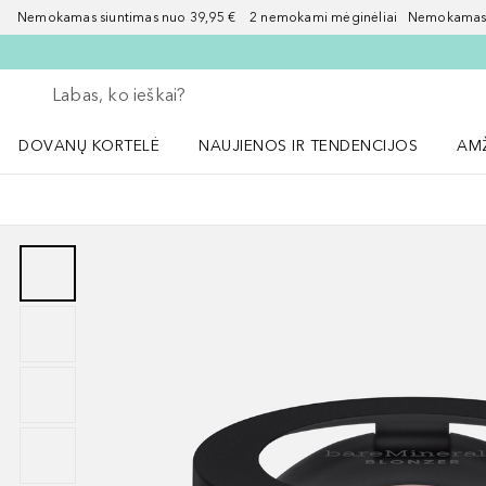
Nemokamas siuntimas nuo 39,95 € 2 nemokami mėginėliai Nemokamas d
Grįžk atgal
Vykdykite paiešką
DOVANŲ KORTELĖ
NAUJIENOS IR TENDENCIJOS
AM
Atidaryti NAUJIENOS IR TENDENCIJOS 
Atid