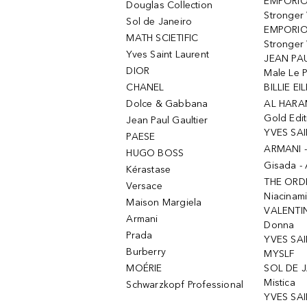
EMPORIO
Douglas Collection
Stronger
Sol de Janeiro
EMPORIO
MATH SCIETIFIC
Stronger 
Yves Saint Laurent
JEAN PAU
DIOR
Male Le 
CHANEL
BILLIE EIL
Dolce & Gabbana
AL HARA
Gold Edit
Jean Paul Gaultier
YVES SAI
PAESE
ARMANI 
HUGO BOSS
Gisada -
Kérastase
THE ORD
Versace
Niacinam
Maison Margiela
VALENTIN
Armani
Donna
Prada
YVES SAI
Burberry
MYSLF
MOÉRIE
SOL DE J
Mistica
Schwarzkopf Professional
YVES SAI