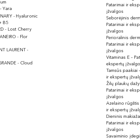
ium
Patarimai ir eksp
- Yara
įžvalgos
NARY - Hyaluronic
Seborėjinis derm
+ B5
Patarimai ir eksp
 - Lost Cherry
įžvalgos
ANEIRO - Flor
Perioralinis derm
Patarimai ir eksp
NT LAURENT -
įžvalgos
Vitaminas E – Pat
GRANDE - Cloud
ekspertų įžvalg
Tamsūs paakiai –
ir ekspertų įžva
Žilų plaukų daž
Patarimai ir eksp
įžvalgos
Azelaino rūgštis
ir ekspertų įžva
Dieninis makiaža
Patarimai ir eksp
įžvalgos
Savaiminio įdeg