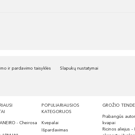
kimo ir pardavimo taisyklės
Slapukų nustatymai
RIAUSI
POPULIARIAUSIOS
GROŽIO TENDE
AI
KATEGORIJOS
Prabangūs auto
ANEIRO - Cheirosa
Kvepalai
kvapai
Ricinos aliejus – 
Išpardavimas