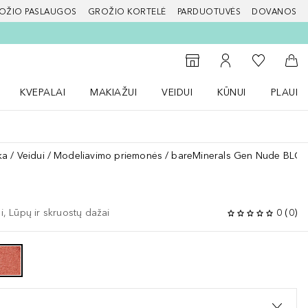
OŽIO PASLAUGOS
GROŽIO KORTELĖ
PARDUOTUVĖS
DOVANOS
slapį
Į mano nor
Į parduotuvių paiešką
Į mano paskyrą
Į kr
KVEPALAI
MAKIAŽUI
VEIDUI
KŪNUI
PLAUK
ŽENKLAI meniu
Atidaryti Kvepalai meniu
Atidaryti MAKIAŽUI meniu
Atidaryti VEIDUI meniu
Atidaryti KŪNUI men
Atidaryt
ka
Veidui
Modeliavimo priemonės
bareMinerals Gen Nude BLO
ai, Lūpų ir skruostų dažai
0
(
0
)