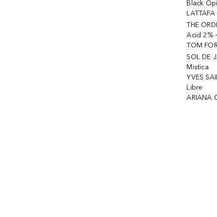
Black Op
LATTAFA 
THE ORDI
Acid 2% 
TOM FORD
SOL DE J
Mistica
YVES SAI
Libre
ARIANA 