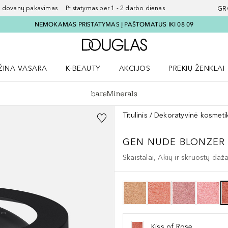
ovanų pakavimas Pristatymas per 1 - 2 darbo dienas
GR
NEMOKAMAS PRISTATYMAS Į PAŠTOMATUS IKI 08 09
Į Douglas pagrindinį pu
ŽINA VASARA
K-BEAUTY
AKCIJOS
PREKIŲ ŽENKLAI
meniu
aryti Amžina vasara meniu
Atidaryti AKCIJOS meniu
Atidaryti PREKIŲ 
Titulinis
Dekoratyvinė kosmeti
GEN NUDE
BLONZER
Skaistalai, Akių ir skruostų daž
Kiss of Rose