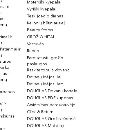
os
Moteriški kvepalai
mai ir
Vyriški kvepalai
os
Tęsk įdegio dienas
mės –
Kelionių būtiniausieji
ertų
Beauty Storys
rimai ir
GROŽIO HITAI
os
Vestuvės
 Patarimai ir
Ruduo
os
Parduotuvių grožio
žiūros
paslaugos
tvarka
Raskite tobulą dovaną
imas –
Dovanų idėjos Jai
ertų
Dovanų idėjos Jam
DOUGLAS Dovanų kortelė
garbanos
DOUGLAS PDF kuponas
i ir
Atsiėmimas parduotuvėje
os
Click & Return
nikiūras
DOUGLAS Grožio Kortelė
DOUGLAS Mobilioji
i –