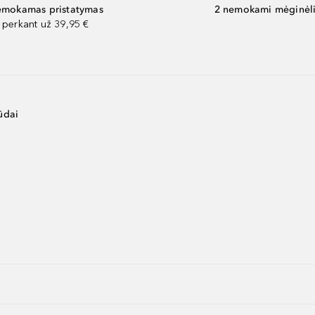
mokamas pristatymas
2 nemokami mėginėli
perkant už 39,95 €
ūdai