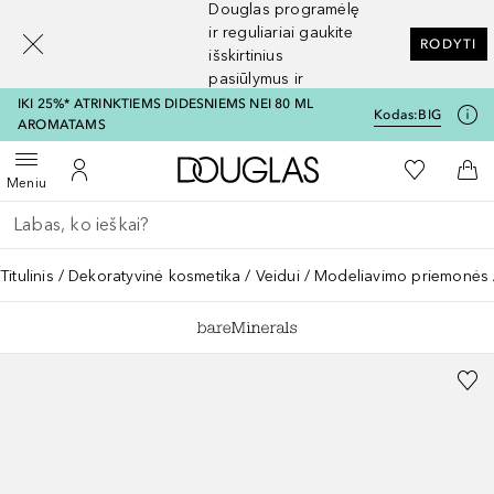
Douglas programėlę
[navigation.slideout.screenreader]
ir reguliariai gaukite
RODYTI
išskirtinius
pasiūlymus ir
nuolaidas
IKI 25%* ATRINKTIEMS DIDESNIEMS NEI 80 ML
Kodas:
BIG
AROMATAMS
Į Douglas pagrindinį pu
Į mano nor
Atidaryti meniu
Į mano paskyrą
Į kr
Meniu
Grįžk atgal
Vykdykite paiešką
Titulinis
Dekoratyvinė kosmetika
Veidui
Modeliavimo priemonės