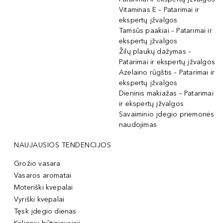
Vitaminas E – Patarimai ir
ekspertų įžvalgos
Tamsūs paakiai – Patarimai ir
ekspertų įžvalgos
Žilų plaukų dažymas –
Patarimai ir ekspertų įžvalgos
Azelaino rūgštis – Patarimai ir
ekspertų įžvalgos
Dieninis makiažas – Patarimai
ir ekspertų įžvalgos
Savaiminio įdegio priemonės
naudojimas
NAUJAUSIOS TENDENCIJOS
Grožio vasara
Vasaros aromatai
Moteriški kvepalai
Vyriški kvepalai
Tęsk įdegio dienas