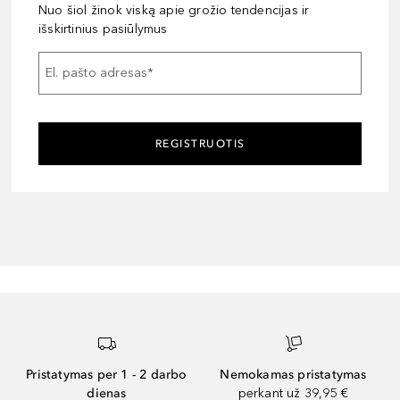
Nuo šiol žinok viską apie grožio tendencijas ir
išskirtinius pasiūlymus
El. pašto adresas
*
REGISTRUOTIS
Pristatymas per 1 - 2 darbo
Nemokamas pristatymas
dienas
perkant už 39,95 €