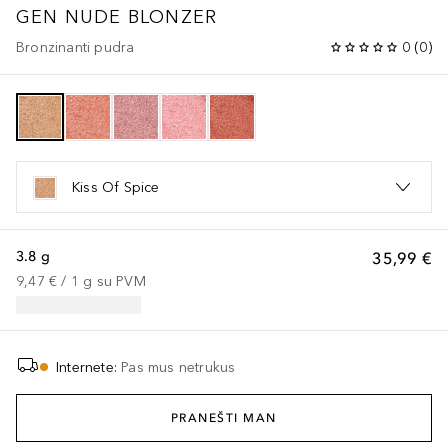
GEN NUDE
BLONZER
Bronzinanti pudra
0
(
0
)
Kiss Of Spice
3.8 g
35,99 €
9,47 €
 / 
1
g
su PVM
Internete
:
Pas mus netrukus
PRANEŠTI MAN