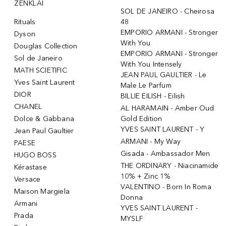
ŽENKLAI
SOL DE JANEIRO - Cheirosa
Rituals
48
EMPORIO ARMANI - Stronger
Dyson
With You
Douglas Collection
EMPORIO ARMANI - Stronger
Sol de Janeiro
With You Intensely
MATH SCIETIFIC
JEAN PAUL GAULTIER - Le
Yves Saint Laurent
Male Le Parfum
DIOR
BILLIE EILISH - Eilish
CHANEL
AL HARAMAIN - Amber Oud
Dolce & Gabbana
Gold Edition
YVES SAINT LAURENT - Y
Jean Paul Gaultier
ARMANI - My Way
PAESE
Gisada - Ambassador Men
HUGO BOSS
THE ORDINARY - Niacinamide
Kérastase
10% + Zinc 1%
Versace
VALENTINO - Born In Roma
Maison Margiela
Donna
Armani
YVES SAINT LAURENT -
Prada
MYSLF