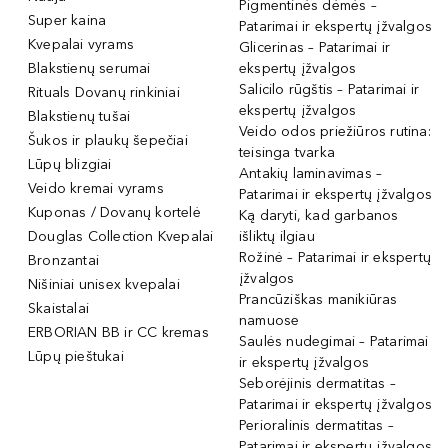
Pigmentinės dėmės –
Super kaina
Patarimai ir ekspertų įžvalgos
Kvepalai vyrams
Glicerinas – Patarimai ir
Blakstienų serumai
ekspertų įžvalgos
Salicilo rūgštis – Patarimai ir
Rituals Dovanų rinkiniai
ekspertų įžvalgos
Blakstienų tušai
Veido odos priežiūros rutina:
Šukos ir plaukų šepečiai
teisinga tvarka
Lūpų blizgiai
Antakių laminavimas –
Veido kremai vyrams
Patarimai ir ekspertų įžvalgos
Kuponas / Dovanų kortelė
Ką daryti, kad garbanos
Douglas Collection Kvepalai
išliktų ilgiau
Rožinė – Patarimai ir ekspertų
Bronzantai
įžvalgos
Nišiniai unisex kvepalai
Prancūziškas manikiūras
Skaistalai
namuose
ERBORIAN BB ir CC kremas
Saulės nudegimai – Patarimai
Lūpų pieštukai
ir ekspertų įžvalgos
Seborėjinis dermatitas –
Patarimai ir ekspertų įžvalgos
Perioralinis dermatitas –
Patarimai ir ekspertų įžvalgos