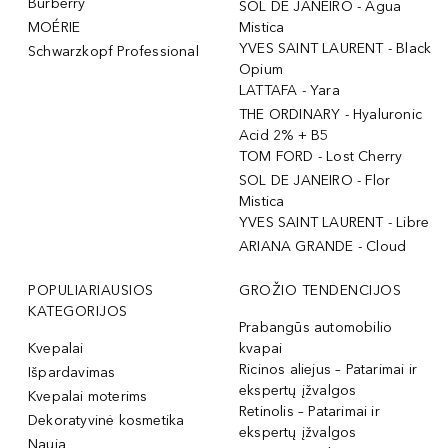
Burberry
SOL DE JANEIRO - Agua
MOÉRIE
Mistica
YVES SAINT LAURENT - Black
Schwarzkopf Professional
Opium
LATTAFA - Yara
THE ORDINARY - Hyaluronic
Acid 2% + B5
TOM FORD - Lost Cherry
SOL DE JANEIRO - Flor
Mistica
YVES SAINT LAURENT - Libre
ARIANA GRANDE - Cloud
POPULIARIAUSIOS
GROŽIO TENDENCIJOS
KATEGORIJOS
Prabangūs automobilio
Kvepalai
kvapai
Ricinos aliejus – Patarimai ir
Išpardavimas
ekspertų įžvalgos
Kvepalai moterims
Retinolis – Patarimai ir
Dekoratyvinė kosmetika
ekspertų įžvalgos
Nauja