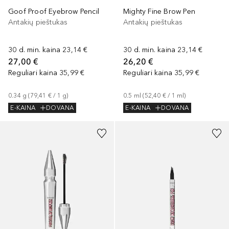
Goof Proof Eyebrow Pencil
Mighty Fine Brow Pen
Antakių pieštukas
Antakių pieštukas
30 d. min. kaina
23,14 €
30 d. min. kaina
23,14 €
27,00 €
26,20 €
Reguliari kaina
35,99 €
Reguliari kaina
35,99 €
0.34
g
 (
79,41 €
 / 
1
g
)
0.5
ml
 (
52,40 €
 / 
1
ml
)
E-KAINA
DOVANA
E-KAINA
DOVANA
+
9
+
1