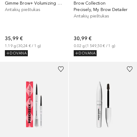
Gimme Brow+ Volumizing Pencil
Brow Collection
Antakių pieštukas
Precisely, My Brow Detailer
Antakių pieštukas
35,99 €
30,99 €
1.19
g
 (
30,24 €
 / 
1
g
)
0.02
g
 (
1 549,50 €
 / 
1
g
)
DOVANA
DOVANA