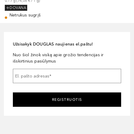
0.17
g
 (
74,06 €
 / 
1
g
)
DOVANA
Netrukus sugrįš
Užsisakyk DOUGLAS naujienas el.paštu!
Nuo šiol žinok viską apie grožio tendencijas ir
išskirtinius pasiūlymus
El. pašto adresas
*
REGISTRUOTIS