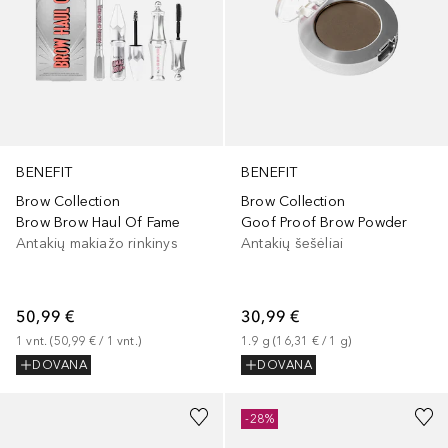
BENEFIT
BENEFIT
Brow Collection
Brow Collection
Brow Brow Haul Of Fame
Goof Proof Brow Powder
Antakių makiažo rinkinys
Antakių šešėliai
50,99 €
30,99 €
1
vnt.
 (
50,99 €
 / 
1
vnt.
)
1.9
g
 (
16,31 €
 / 
1
g
)
DOVANA
DOVANA
-28%