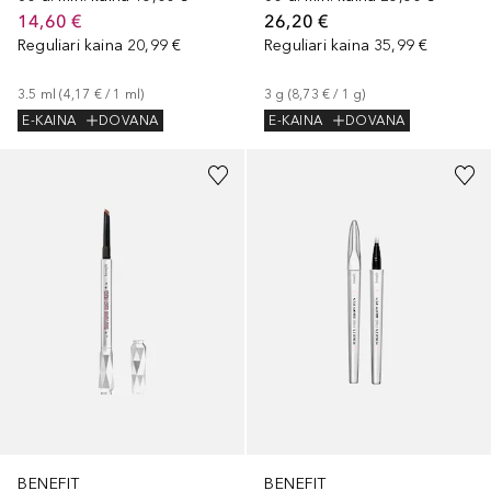
14,60 €
26,20 €
Reguliari kaina
20,99 €
Reguliari kaina
35,99 €
3.5
ml
 (
4,17 €
 / 
1
ml
)
3
g
 (
8,73 €
 / 
1
g
)
E-KAINA
DOVANA
E-KAINA
DOVANA
+
8
+
5
BENEFIT
BENEFIT