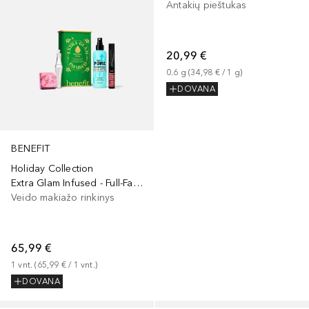
Antakių pieštukas
20,99 €
0.6
g
 (
34,98 €
 / 
1
g
)
DOVANA
BENEFIT
Holiday Collection
Extra Glam Infused - Full-Face Holiday Beauty Set
Veido makiažo rinkinys
65,99 €
1
vnt.
 (
65,99 €
 / 
1
vnt.
)
DOVANA