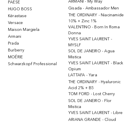
ARMANI - My Way
PAESE
Gisada - Ambassador Men
HUGO BOSS
THE ORDINARY - Niacinamide
Kérastase
10% + Zinc 1%
Versace
VALENTINO - Born In Roma
Maison Margiela
Donna
Armani
YVES SAINT LAURENT -
Prada
MYSLF
Burberry
SOL DE JANEIRO - Agua
MOÉRIE
Mistica
YVES SAINT LAURENT - Black
Schwarzkopf Professional
Opium
LATTAFA - Yara
THE ORDINARY - Hyaluronic
Acid 2% + B5
TOM FORD - Lost Cherry
SOL DE JANEIRO - Flor
Mistica
YVES SAINT LAURENT - Libre
ARIANA GRANDE - Cloud