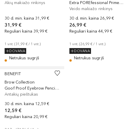
Akių makiažo rinkinys
Extra POREfessional Primer Booster Set
Veido makiažo rinkinys
30 d. min. kaina
31,99 €
30 d. min. kaina
26,99 €
31,99 €
26,99 €
Reguliari kaina
39,99 €
Reguliari kaina
44,99 €
1
vnt.
 (
31,99 €
 / 
1
vnt.
)
1
vnt.
 (
26,99 €
 / 
1
vnt.
)
DOVANA
DOVANA
Netrukus sugrįš
Netrukus sugrįš
BENEFIT
Brow Collection
Goof Proof Eyebrow Pencil, Mini
Antakių pieštukas
30 d. min. kaina
12,59 €
12,59 €
Reguliari kaina
20,99 €