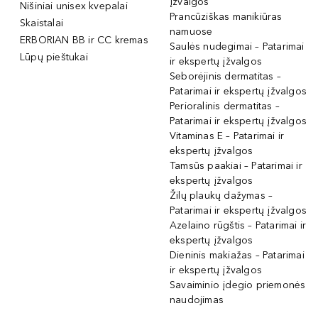
įžvalgos
Nišiniai unisex kvepalai
Prancūziškas manikiūras
Skaistalai
namuose
ERBORIAN BB ir CC kremas
Saulės nudegimai – Patarimai
Lūpų pieštukai
ir ekspertų įžvalgos
Seborėjinis dermatitas –
Patarimai ir ekspertų įžvalgos
Perioralinis dermatitas –
Patarimai ir ekspertų įžvalgos
Vitaminas E – Patarimai ir
ekspertų įžvalgos
Tamsūs paakiai – Patarimai ir
ekspertų įžvalgos
Žilų plaukų dažymas –
Patarimai ir ekspertų įžvalgos
Azelaino rūgštis – Patarimai ir
ekspertų įžvalgos
Dieninis makiažas – Patarimai
ir ekspertų įžvalgos
Savaiminio įdegio priemonės
naudojimas