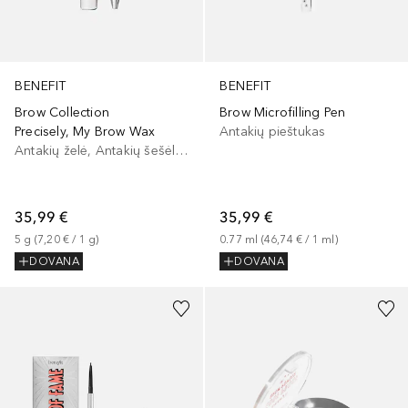
BENEFIT
BENEFIT
Brow Collection
Brow Microfilling Pen
Precisely, My Brow Wax
Antakių pieštukas
Antakių želė, Antakių šešėliai/dažai
35,99 €
35,99 €
5
g
 (
7,20 €
 / 
1
g
)
0.77
ml
 (
46,74 €
 / 
1
ml
)
DOVANA
DOVANA
+
7