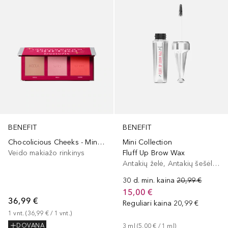
BENEFIT
BENEFIT
Mini Collection
Chocolicious Cheeks - Mini Bronzer & Blush Holiday Beauty Palette
Fluff Up Brow Wax
Veido makiažo rinkinys
Antakių želė, Antakių šešėliai/dažai
30 d. min. kaina
20,99 €
15,00 €
36,99 €
Reguliari kaina
20,99 €
1
vnt.
 (
36,99 €
 / 
1
vnt.
)
3
ml
 (
5,00 €
 / 
1
ml
)
DOVANA