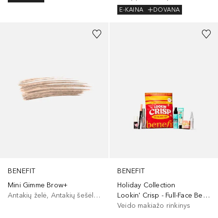
E-KAINA
DOVANA
+
4
BENEFIT
BENEFIT
Mini Gimme Brow+
Holiday Collection
Antakių želė, Antakių šešėliai/dažai
Lookin' Crisp - Full-Face Beauty Set
Veido makiažo rinkinys