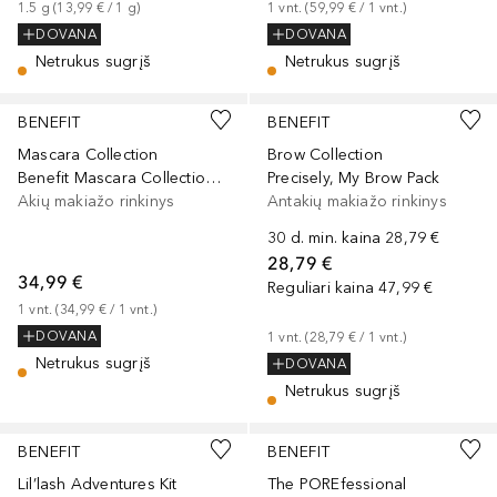
1.5
g
 (
13,99 €
 / 
1
g
)
1
vnt.
 (
59,99 €
 / 
1
vnt.
)
DOVANA
DOVANA
Netrukus sugrįš
Netrukus sugrįš
BENEFIT
BENEFIT
Mascara Collection
Brow Collection
Benefit Mascara Collection Lash Fan Club
Precisely, My Brow Pack
Akių makiažo rinkinys
Antakių makiažo rinkinys
30 d. min. kaina
28,79 €
28,79 €
34,99 €
Reguliari kaina
47,99 €
1
vnt.
 (
34,99 €
 / 
1
vnt.
)
DOVANA
1
vnt.
 (
28,79 €
 / 
1
vnt.
)
Netrukus sugrįš
DOVANA
Netrukus sugrįš
BENEFIT
BENEFIT
Lil’lash Adventures Kit
The POREfessional