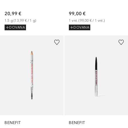
20,99 €
99,00 €
1.5
g
 (
13,99 €
 / 
1
g
)
1
vnt.
 (
99,00 €
 / 
1
vnt.
)
DOVANA
DOVANA
+
6
+
3
BENEFIT
BENEFIT