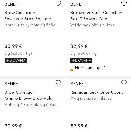
BENEFIT
BENEFIT
Brow Collection
Bronzer & Blush Collection
Powmade Brow Pomade
Box O'Powder Duo
Antakių želė, Antakių šešėliai/dažai
Veido makiažo rinkinys
30,99 €
32,99 €
5
g
 (
6,20 €
 / 
1
g
)
5
g
 (
6,60 €
 / 
1
g
)
DOVANA
DOVANA
Netrukus sugrįš
BENEFIT
BENEFIT
Brow Collection
Ramadan Set - Once Upon a Beauty Moon Bestsellers
Gimme Brow+ Brow-Volumizing Fiber Gel Mini
Akių makiažo rinkinys
Antakių želė, Antakių šešėliai/dažai
20,99 €
59,99 €