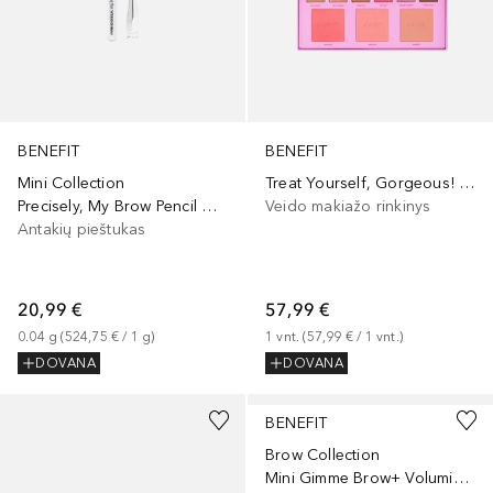
BENEFIT
BENEFIT
Mini Collection
Treat Yourself, Gorgeous! - Holiday Eyeshadow & Blush Palette
Precisely, My Brow Pencil Mini
Veido makiažo rinkinys
Antakių pieštukas
20,99 €
57,99 €
0.04
g
 (
524,75 €
 / 
1
g
)
1
vnt.
 (
57,99 €
 / 
1
vnt.
)
DOVANA
DOVANA
BENEFIT
Brow Collection
Mini Gimme Brow+ Volumizing Pencil