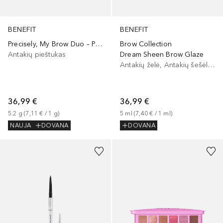
BENEFIT
BENEFIT
Precisely, My Brow Duo – Precisely, My Brow Pencil
Brow Collection
Antakių pieštukas
Dream Sheen Brow Glaze
Antakių želė, Antakių šešėliai/dažai
36,99 €
36,99 €
5.2
g
 (
7,11 €
 / 
1
g
)
5
ml
 (
7,40 €
 / 
1
ml
)
NAUJA
DOVANA
DOVANA
+
4