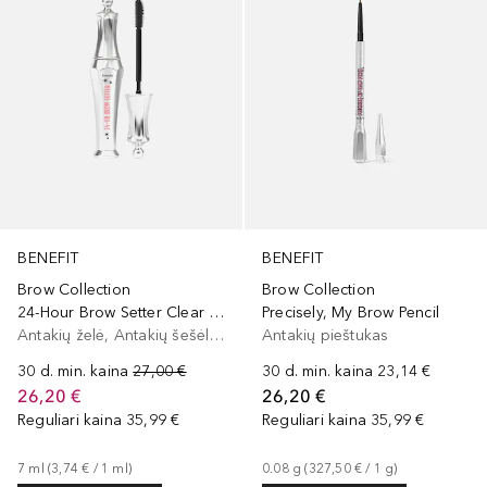
BENEFIT
BENEFIT
Brow Collection
Brow Collection
24-Hour Brow Setter Clear Brow Gel
Precisely, My Brow Pencil
Antakių želė, Antakių šešėliai/dažai
Antakių pieštukas
30 d. min. kaina
27,00 €
30 d. min. kaina
23,14 €
26,20 €
26,20 €
Reguliari kaina
35,99 €
Reguliari kaina
35,99 €
7
ml
 (
3,74 €
 / 
1
ml
)
0.08
g
 (
327,50 €
 / 
1
g
)