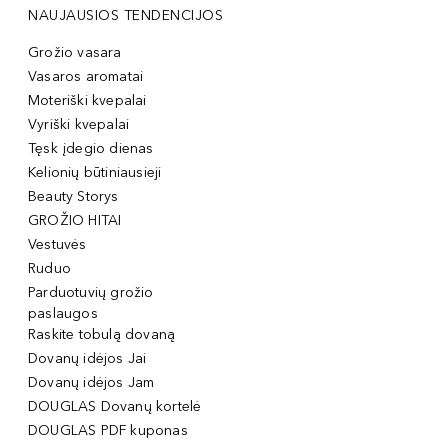
NAUJAUSIOS TENDENCIJOS
Grožio vasara
Vasaros aromatai
Moteriški kvepalai
Vyriški kvepalai
Tęsk įdegio dienas
Kelionių būtiniausieji
Beauty Storys
GROŽIO HITAI
Vestuvės
Ruduo
Parduotuvių grožio
paslaugos
Raskite tobulą dovaną
Dovanų idėjos Jai
Dovanų idėjos Jam
DOUGLAS Dovanų kortelė
DOUGLAS PDF kuponas