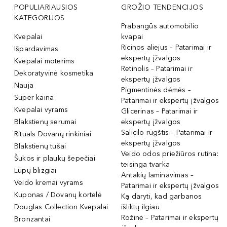
POPULIARIAUSIOS
GROŽIO TENDENCIJOS
KATEGORIJOS
Prabangūs automobilio
Kvepalai
kvapai
Ricinos aliejus – Patarimai ir
Išpardavimas
ekspertų įžvalgos
Kvepalai moterims
Retinolis – Patarimai ir
Dekoratyvinė kosmetika
ekspertų įžvalgos
Nauja
Pigmentinės dėmės –
Super kaina
Patarimai ir ekspertų įžvalgos
Kvepalai vyrams
Glicerinas – Patarimai ir
Blakstienų serumai
ekspertų įžvalgos
Salicilo rūgštis – Patarimai ir
Rituals Dovanų rinkiniai
ekspertų įžvalgos
Blakstienų tušai
Veido odos priežiūros rutina:
Šukos ir plaukų šepečiai
teisinga tvarka
Lūpų blizgiai
Antakių laminavimas –
Veido kremai vyrams
Patarimai ir ekspertų įžvalgos
Kuponas / Dovanų kortelė
Ką daryti, kad garbanos
Douglas Collection Kvepalai
išliktų ilgiau
Rožinė – Patarimai ir ekspertų
Bronzantai