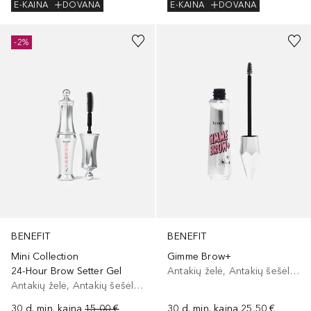
E-KAINA
DOVANA
E-KAINA
DOVANA
+
7
-2%
BENEFIT
BENEFIT
Mini Collection
Gimme Brow+
24-Hour Brow Setter Gel
Antakių želė, Antakių šešėliai/dažai
Antakių želė, Antakių šešėliai/dažai
30 d. min. kaina
15,00 €
30 d. min. kaina
25,50 €