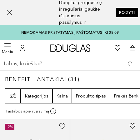
Douglas programėlę
[navigation.slideout.screenreader]
ir reguliariai gaukite
RODYTI
išskirtinius
pasiūlymus ir
nuolaidas
NEMOKAMAS PRISTATYMAS Į PAŠTOMATUS IKI 08 09
Į Douglas pagrindinį pu
Į mano nor
Atidaryti meniu
Į mano paskyrą
Į kr
Meniu
Grįžk atgal
Vykdykite paiešką
BENEFIT - ANTAKIAI
31
REZULTATAI
BENEFIT - ANTAKIAI
(
31
)
Filtras
Kategorijos
Kaina
Produkto tipas
Prekės ženkl
Pastabos apie rūšiavimą
+
9
-2%